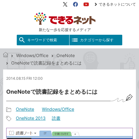
できるネットについて
X（旧
Facebook
YouTube
Twitter）
新たな一歩を応援するメディア
キーワードで検索
カテゴリーから探す
Windows/Office
OneNote
で
OneNoteで読書記録をまとめるには
き
る
2014.08.15 FRI 12:00
ネ
ッ
OneNoteで読書記録をまとめるには
ト
OneNote
Windows/Office
記
OneNote 2013
読書
事
記
カ
事
テ
タ