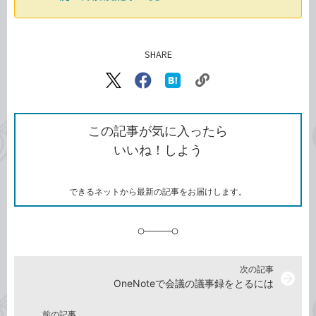
SHARE
記事をシェアする
リ
X（旧
Facebook
は
ン
Twitter）
で
て
ク
で
シ
な
を
シ
ェ
ブ
この記事が気に入ったら
コ
ェ
ア
ッ
いいね！しよう
ピ
ア
ク
ー
マ
ー
ク
できるネットから最新の記事をお届けします。
に
追
加
次の記事
arrow_forward
OneNoteで会議の議事録をとるには
前の記事