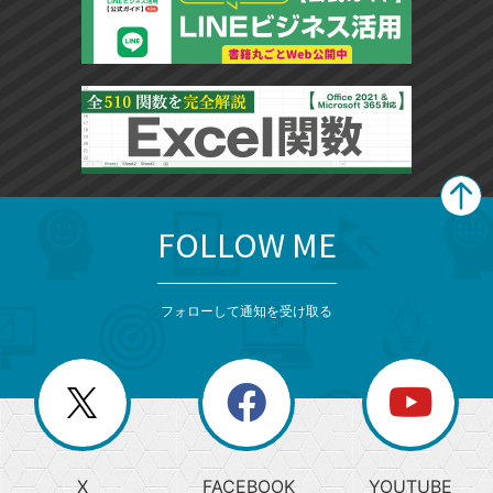
FOLLOW ME
search
format_list_bulleted
検
カ
検
カ
索
テ
メ
ゴ
索
テ
ニ
リ
フォローして通知を受け取る
ゴ
ュ
ー
ー
一
リ
を
覧
閉
を
ー
じ
閉
か
る
じ
る
search
ら
急
X
FACEBOOK
YOUTUBE