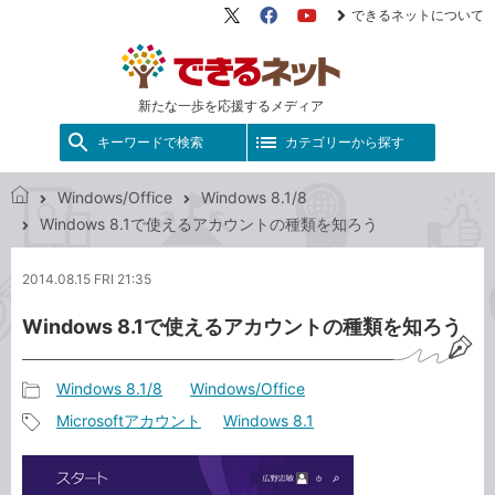
できるネットについて
X（旧
Facebook
YouTube
Twitter）
新たな一歩を応援するメディア
キーワードで検索
カテゴリーから探す
Windows/Office
Windows 8.1/8
で
Windows 8.1で使えるアカウントの種類を知ろう
き
る
2014.08.15 FRI 21:35
ネ
ッ
Windows 8.1で使えるアカウントの種類を知ろう
ト
Windows 8.1/8
Windows/Office
記
Microsoftアカウント
Windows 8.1
事
記
カ
事
テ
タ