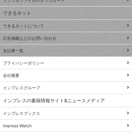
サンプルファイルのダウンロード
VLOOKUP
ジ
できるネット
連載
できるネットについて
Excel Q&A
close
閉じ
トイアンナ流仕
広告掲載などのお問い合わせ
る
事術
全記事一覧
PowerAutomate
ではじめる業務
プライバシーポリシー
の完全自動化
会社概要
AI議事録作成術
Windows 11
インプレスグループ
Q&A
インプレスの書籍情報サイト&ニュースメディア
Teams踏み込み
活用術
インプレスブックス
Excel講師の仕事
Impress Watch
術