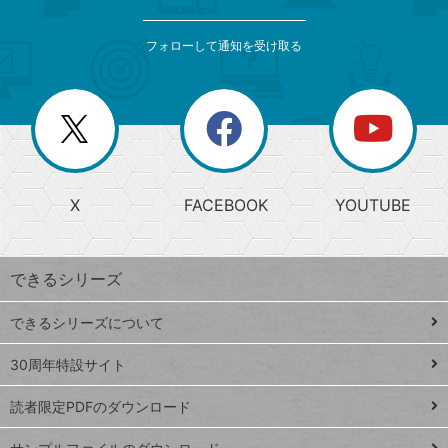
検
カ
索
テ
メ
ゴ
索
テ
ニ
リ
フォローして通知を受け取る
ゴ
ュ
ー
ー
一
リ
を
覧
閉
を
ー
じ
閉
か
る
じ
る
search
ら
急
X
FACEBOOK
YOUTUBE
探
上
検
昇
索
す
ワ
できるシリーズ
ー
ド
できるシリーズについて
Google
ト
スプレ
ッ
30周年特設サイト
ッドシ
プ
読者限定PDFのダウンロード
ート
ペ
iPhone
ー