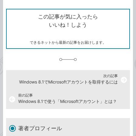
ン
Twitter）
で
て
ク
で
シ
な
を
シ
ェ
ブ
この記事が気に入ったら
コ
ェ
ア
ッ
いいね！しよう
ピ
ア
ク
ー
マ
ー
ク
できるネットから最新の記事をお届けします。
に
追
加
次の記事
arrow_forward
Windows 8.1でMicrosoftアカウントを取得するには
前の記事
arrow_back
Windows 8.1で使う「Microsoftアカウント」とは？
著者プロフィール