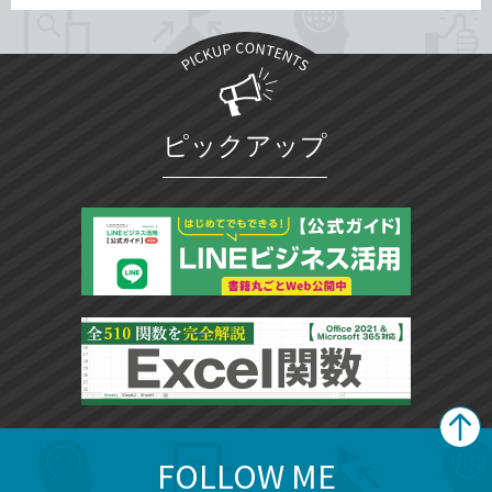
ピックアップ
FOLLOW ME
search
format_list_bulleted
検
カ