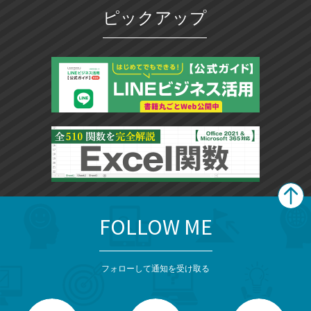
ピックアップ
FOLLOW ME
search
format_list_bulleted
検
カ
検
カ
索
テ
メ
ゴ
索
テ
ニ
リ
フォローして通知を受け取る
ゴ
ュ
ー
ー
一
リ
を
覧