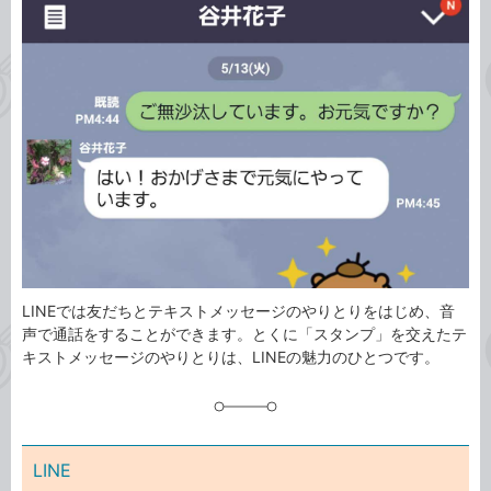
事
テ
タ
ゴ
グ
リ
LINEでは友だちとテキストメッセージのやりとりをはじめ、音
声で通話をすることができます。とくに「スタンプ」を交えたテ
キストメッセージのやりとりは、LINEの魅力のひとつです。
LINE