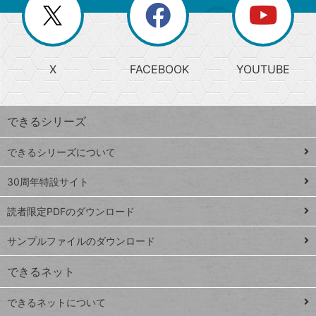
閉
を
ー
じ
閉
か
る
じ
る
search
ら
急
X
FACEBOOK
YOUTUBE
探
上
検
昇
索
す
ワ
できるシリーズ
ー
ド
できるシリーズについて
Google
ト
スプレ
ッ
30周年特設サイト
ッドシ
プ
読者限定PDFのダウンロード
ート
ペ
iPhone
ー
サンプルファイルのダウンロード
VLOOKUP
ジ
できるネット
連載
できるネットについて
Excel Q&A
close