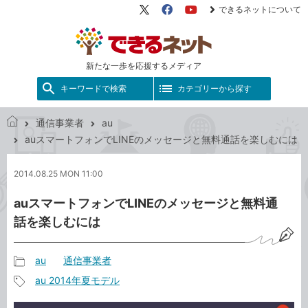
できるネットについて
X（旧
Facebook
YouTube
Twitter）
新たな一歩を応援するメディア
キーワードで検索
カテゴリーから探す
通信事業者
au
で
auスマートフォンでLINEのメッセージと無料通話を楽しむには
き
る
2014.08.25 MON 11:00
ネ
ッ
auスマートフォンでLINEのメッセージと無料通
ト
話を楽しむには
au
通信事業者
記
au 2014年夏モデル
事
記
カ