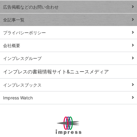
閉じ
トイアンナ流仕
広告掲載などのお問い合わせ
る
事術
全記事一覧
PowerAutomate
ではじめる業務
プライバシーポリシー
の完全自動化
会社概要
AI議事録作成術
Windows 11
インプレスグループ
Q&A
インプレスの書籍情報サイト&ニュースメディア
Teams踏み込み
活用術
インプレスブックス
Excel講師の仕事
Impress Watch
術
エクセル時短
パワポ時短
Windows Tips