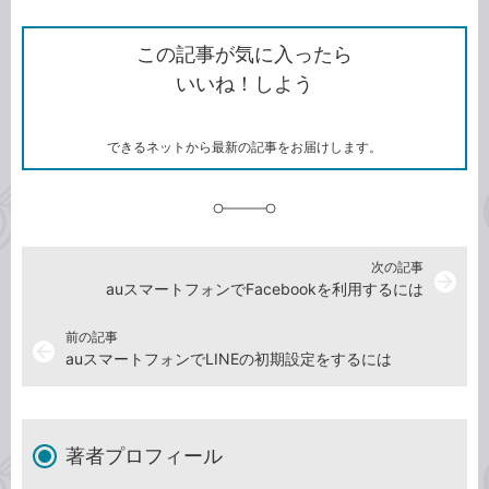
ン
Twitter）
で
て
ク
で
シ
な
を
シ
ェ
ブ
この記事が気に入ったら
コ
ェ
ア
ッ
いいね！しよう
ピ
ア
ク
ー
マ
ー
ク
できるネットから最新の記事をお届けします。
に
追
加
次の記事
arrow_forward
auスマートフォンでFacebookを利用するには
前の記事
arrow_back
auスマートフォンでLINEの初期設定をするには
著者プロフィール