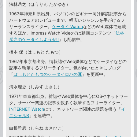
法林岳之（ほうりん たかゆき）
1963年神奈川県出身。パソコンのビギナー向け解説記事から
ハードウェアのレビューまで、幅広いジャンルを手がけるフ
リーランスライター。
ケータイ Watch
などのWeb媒体で連載
するほか、Impress Watch Videoでは動画コンテンツ「
法林
岳之のケータイしようぜ!!
」も配信中。
橋本 保（はしもと たもつ）
1967年東京都出身。情報誌やWeb媒体などでケータイなどの
記事を執筆するフリーライター。気が向いたときにブログ
「
はしもとたもつのケータイロバの耳
」を更新中。
清水理史（しみず まさし）
1971年東京都出身。雑誌やWeb媒体を中心にOSやネットワー
ク、サーバー関連の記事を数多く執筆するフリーライター。
INTERNET Watch
にて、ネットワーク関連の話題を扱う「
イ
ニシャルB
」を連載中。
白根雅彦（しらね まさひこ）