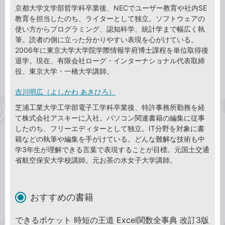
京都大学文学部哲学科卒業後、NECでユーザー教育や社内SE
教育を担当したのち、ライターとして独立。ソフトウェアの
使い方からプログラミング、認知科学、統計学まで幅広く執
筆。読者の側に立った分かりやすい表現を心がけている。
2006年に東京大学大学院学際情報学府博士課程を単位取得後
退学。現在、有限会社ローグ・インターナショナル代表取締
役、東京大学・一橋大学講師。
吉川明広（よしかわ あきひろ）
芝浦工業大学工学部電子工学科卒業後、特許事務所勤務を経
て株式会社アスキーに入社。パソコン関連書籍の編集に従事
したのち、フリーエディターとして独立。IT分野を対象に書
籍などの執筆や編集を手がけている。どんな難解な技術も中
学3年生が理解できる言葉で表現することが目標。元国土交通
省航空保安大学校講師。元お茶の水女子大学講師。
おすすめの書籍
できるポケット 時短の王道 Excel関数全事典 改訂3版