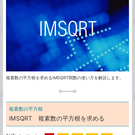
ゴ
グ
リ
複素数の平方根を求めるIMSQRT関数の使い方を解説します。
複素数の平方根
IMSQRT 複素数の平方根を求める