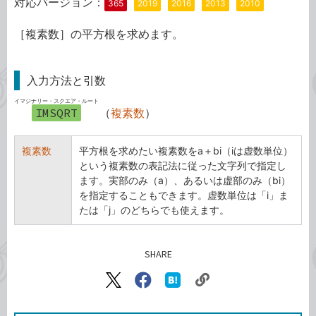
対応バージョン：
365
2019
2016
2013
2010
［複素数］の平方根を求めます。
入力方法と引数
イマジナリー・スクエア・ルート
IMSQRT
（
複素数
）
複素数
平方根を求めたい複素数をa＋bi（iは虚数単位）
という複素数の表記法に従った文字列で指定し
ます。実部のみ（a）、あるいは虚部のみ（bi）
を指定することもできます。虚数単位は「i」ま
たは「j」のどちらでも使えます。
SHARE
記事をシェアする
リ
X（旧
Facebook
は
ン
Twitter）
で
て
ク
で
シ
な