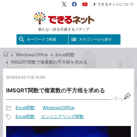
できるネットについて
X（旧
Facebook
YouTube
Twitter）
新たな一歩を応援するメディア
キーワードで検索
カテゴリーから探す
Windows/Office
Excel関数
で
IMSQRT関数で複素数の平方根を求める
き
る
2019.04.02 TUE 10:00
ネ
ッ
IMSQRT関数で複素数の平方根を求める
ト
Excel関数
Windows/Office
記
Excel関数
エンジニアリング関数
事
記
カ
事
テ
タ