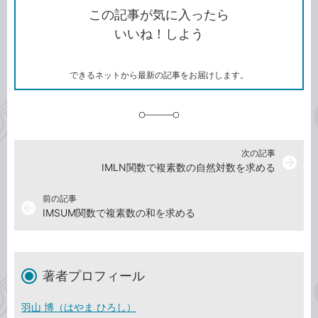
を
シ
ェ
ブ
この記事が気に入ったら
コ
ェ
ア
ッ
いいね！しよう
ピ
ア
ク
ー
マ
ー
ク
できるネットから最新の記事をお届けします。
に
追
加
次の記事
arrow_forward
IMLN関数で複素数の自然対数を求める
前の記事
arrow_back
IMSUM関数で複素数の和を求める
著者プロフィール
羽山 博（はやま ひろし）