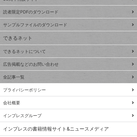
ッドシ
プ
読者限定PDFのダウンロード
ート
ペ
iPhone
ー
サンプルファイルのダウンロード
VLOOKUP
ジ
できるネット
連載
できるネットについて
Excel Q&A
close
閉じ
トイアンナ流仕
広告掲載などのお問い合わせ
る
事術
全記事一覧
PowerAutomate
ではじめる業務
プライバシーポリシー
の完全自動化
会社概要
AI議事録作成術
Windows 11
インプレスグループ
Q&A
インプレスの書籍情報サイト&ニュースメディア
Teams踏み込み