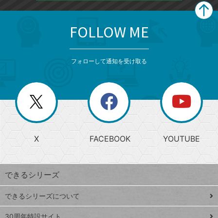
FOLLOW ME
search
format_list_bulleted
検
カ
検
カ
索
テ
メ
ゴ
索
テ
ニ
リ
フォローして通知を受け取る
ゴ
ュ
ー
ー
一
リ
を
覧
閉
を
ー
じ
閉
か
る
じ
る
search
ら
急
X
FACEBOOK
YOUTUBE
探
上
検
昇
索
す
ワ
できるシリーズ
ー
ド
できるシリーズについて
Google
ト
スプレ
ッ
30周年特設サイト