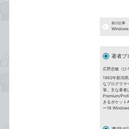
前の記事
arrow_back
著者プ
広野忠敏（ひ
1962年新
なプログラマ
筆。主な著者は『
Premium/Pro
きるポケットA
ー18 Wind