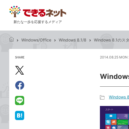
新たな一歩を応援するメディア
Windows/Office
Windows 8.1/8
Windows 8.
で
き
る
SHARE
2014.08.25 MON 
記
ネ
事
ッ
を
X（旧
ト
Wind
シ
Twitter）
ェ
で
ア
Facebook
す
シ
で
Windows 8
る
ェ
記
シ
LINE
ア
事
ェ
で
カ
ア
送
は
テ
る
て