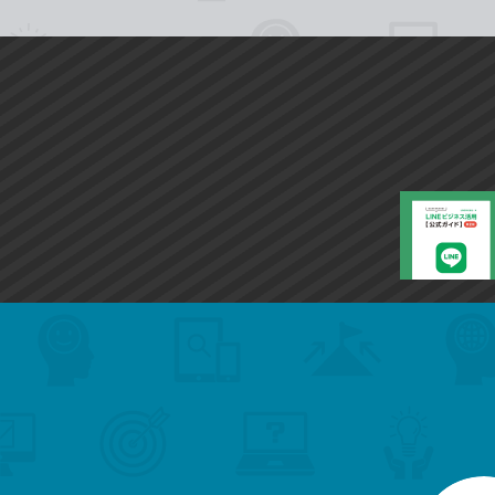
search
format_list_bulleted
検
カ
検
カ
索
テ
メ
ゴ
索
テ
ニ
リ
ュ
ー
ゴ
ー
一
を
覧