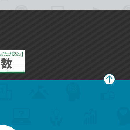
ペ
ー
ジ
上
部
へ