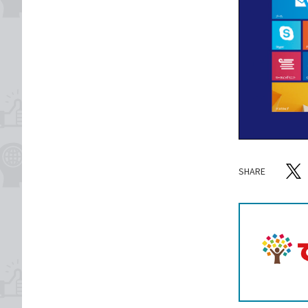
SHARE
記事をシ
T