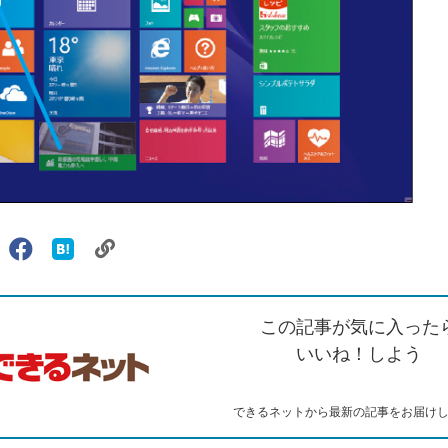
リ
X（旧
Facebook
は
ェアする
ン
witter）
で
て
ク
で
シ
な
を
シ
ェ
ブ
この記事が気に入った
コ
ェ
ア
ッ
ピ
ア
ク
いいね！しよう
ー
マ
ー
ク
できるネットから最新の記事をお届け
に
追