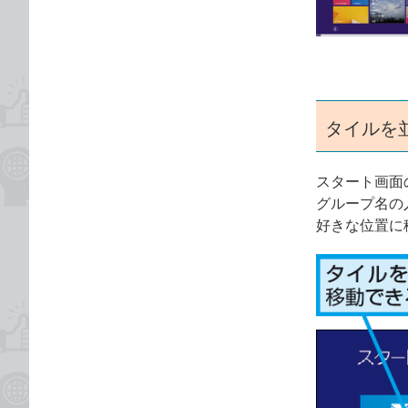
ゴ
な
リ
ブ
ッ
ク
マ
ー
タイルを
ク
に
スタート画面
追
グループ名の
加
好きな位置に