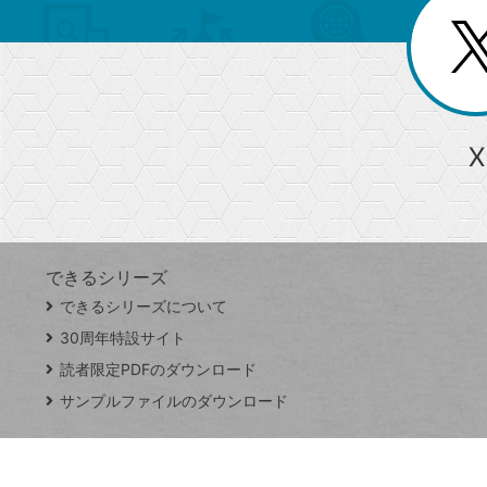
リ
閉
を
じ
閉
ー
る
じ
る
か
ら
急上昇ワード
X
探
Googleスプレッドシート
iPhone
VLOOKUP
す
できるシリーズ
close
できるシリーズについて
閉
ト
じ
ッ
30周年特設サイト
る
プ
読者限定PDFのダウンロード
ペ
サンプルファイルのダウンロード
ー
ジ