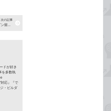
次の記事
arrow_forward
Windows 8.1のスタート画面からピン留めをはずすには
ヤードが好き
事を多数執
e
 8/7対応』『で
ページ・ビルダ