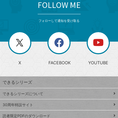
FOLLOW ME
search
format_list_bulleted
検
カ
検
カ
索
テ
メ
ゴ
索
テ
ニ
リ
フォローして通知を受け取る
ゴ
ュ
ー
ー
一
リ
を
覧
閉
を
ー
じ
閉
か
る
じ
る
search
ら
急
X
FACEBOOK
YOUTUBE
探
上
検
昇
索
す
ワ
できるシリーズ
ー
ド
できるシリーズについて
Google
ト
スプレ
ッ
30周年特設サイト
ッドシ
プ
読者限定PDFのダウンロード
ート
ペ