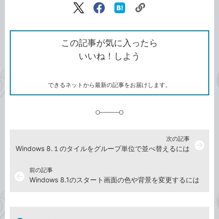
リ
X（旧
Facebook
は
ン
Twitter）
で
て
ク
で
シ
な
を
シ
ェ
ブ
この記事が気に入ったら
コ
ェ
ア
ッ
いいね！しよう
ピ
ア
ク
ー
マ
ー
ク
できるネットから最新の記事をお届けします。
に
追
加
次の記事
arrow_forward
Windows 8.１のタイルをグループ単位で並べ替えるには
前の記事
arrow_back
Windows 8.1のスタート画面の色や背景を変更するには