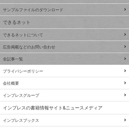
iPhone
ー
サンプルファイルのダウンロード
VLOOKUP
ジ
できるネット
連載
できるネットについて
Excel Q&A
close
閉じ
トイアンナ流仕
広告掲載などのお問い合わせ
る
事術
全記事一覧
PowerAutomate
ではじめる業務
プライバシーポリシー
の完全自動化
会社概要
AI議事録作成術
Windows 11
インプレスグループ
Q&A
インプレスの書籍情報サイト&ニュースメディア
Teams踏み込み
活用術
インプレスブックス
Excel講師の仕事