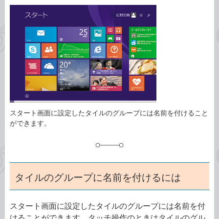
カ
事
テ
タ
ゴ
グ
リ
スタート画面に設定したタイルのグループには名前を付けること
ができます。
タイルのグループに名前を付けるには
スタート画面に設定したタイルのグループには名前を付
けることができます。タッチ操作のときはタイルのグル