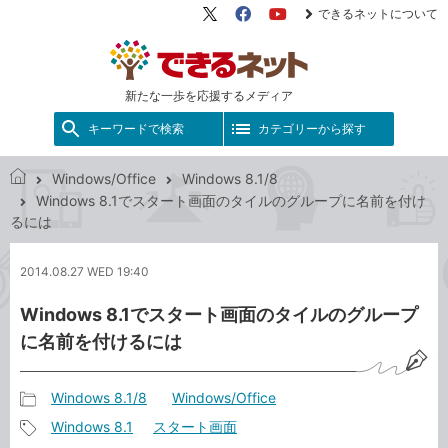
できるネットについて
X（旧
Facebook
YouTube
Twitter）
新たな一歩を応援するメディア
キーワードで検索
カテゴリーから探す
Windows/Office
Windows 8.1/8
で
Windows 8.1でスタート画面のタイルのグループに名前を付け
き
るには
る
ネ
2014.08.27 WED 19:40
ッ
ト
Windows 8.1でスタート画面のタイルのグループ
に名前を付けるには
Windows 8.1/8
Windows/Office
記
Windows 8.1
スタート画面
事
記