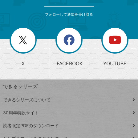
検
カ
索
テ
メ
ゴ
索
テ
ニ
リ
フォローして通知を受け取る
ゴ
ュ
ー
ー
一
リ
を
覧
閉
を
ー
じ
閉
か
る
じ
る
search
ら
急
X
FACEBOOK
YOUTUBE
探
上
検
昇
索
す
ワ
できるシリーズ
ー
ド
できるシリーズについて
Google
ト
スプレ
ッ
30周年特設サイト
ッドシ
プ
読者限定PDFのダウンロード
ート
ペ
iPhone
ー