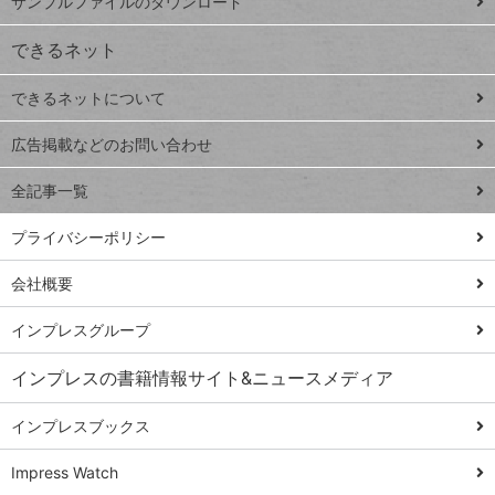
サンプルファイルのダウンロード
VLOOKUP
ジ
できるネット
連載
できるネットについて
Excel Q&A
close
閉じ
トイアンナ流仕
広告掲載などのお問い合わせ
る
事術
全記事一覧
PowerAutomate
ではじめる業務
プライバシーポリシー
の完全自動化
会社概要
AI議事録作成術
Windows 11
インプレスグループ
Q&A
インプレスの書籍情報サイト&ニュースメディア
Teams踏み込み
活用術
インプレスブックス
Excel講師の仕事
Impress Watch
術