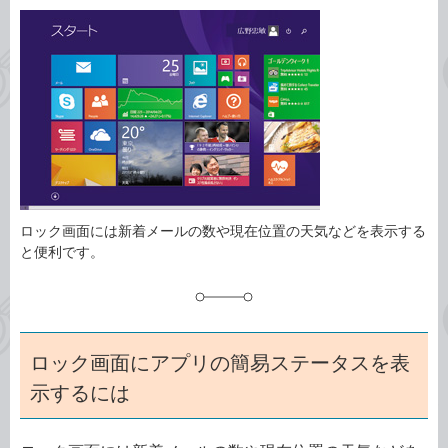
カ
事
テ
タ
ゴ
グ
リ
ロック画面には新着メールの数や現在位置の天気などを表示する
と便利です。
ロック画面にアプリの簡易ステータスを表
示するには