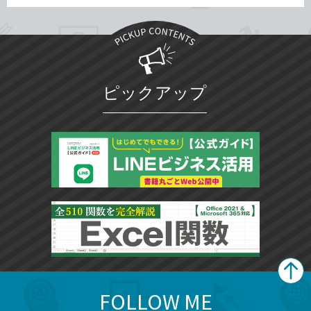
ピックアップ
FOLLOW ME
search
format_list_bulleted
検
カ