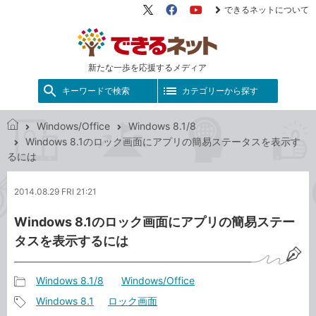
できるネットについて
X（旧
Facebook
YouTube
Twitter）
新たな一歩を応援するメディア
キーワードで検索
カテゴリーから探す
Windows/Office
Windows 8.1/8
で
Windows 8.1のロック画面にアプリの簡易ステータスを表示す
き
るには
る
ネ
2014.08.29 FRI 21:21
ッ
ト
Windows 8.1のロック画面にアプリの簡易ステー
タスを表示するには
Windows 8.1/8
Windows/Office
記
Windows 8.1
ロック画面
事
記