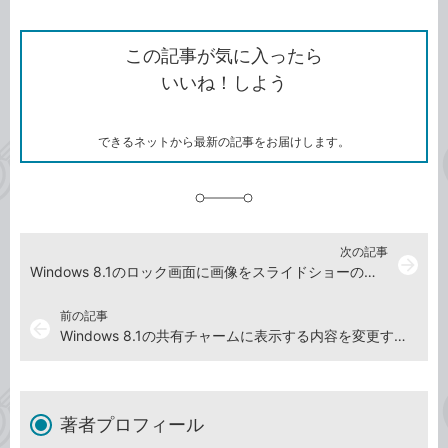
ン
Twitter）
で
て
ク
で
シ
な
を
シ
ェ
ブ
この記事が気に入ったら
コ
ェ
ア
ッ
いいね！しよう
ピ
ア
ク
ー
マ
ー
ク
できるネットから最新の記事をお届けします。
に
追
加
次の記事
arrow_forward
Windows 8.1のロック画面に画像をスライドショーのように表示するには
前の記事
arrow_back
Windows 8.1の共有チャームに表示する内容を変更するには
著者プロフィール