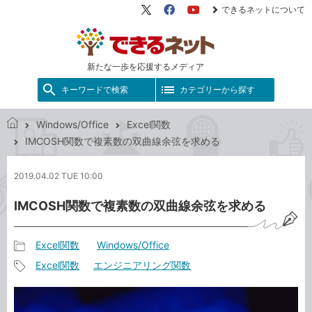
できるネットについて
X（旧
Facebook
YouTube
Twitter）
新たな一歩を応援するメディア
キーワードで検索
カテゴリーから探す
Windows/Office
Excel関数
で
IMCOSH関数で複素数の双曲線余弦を求める
き
る
2019.04.02 TUE 10:00
ネ
ッ
IMCOSH関数で複素数の双曲線余弦を求める
ト
Excel関数
Windows/Office
記
Excel関数
エンジニアリング関数
事
記
カ
事
テ
タ