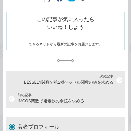
リ
X（旧
Facebook
は
ン
Twitter）
で
て
ク
で
シ
な
を
シ
ェ
ブ
この記事が気に入ったら
コ
ェ
ア
ッ
いいね！しよう
ピ
ア
ク
ー
マ
ー
ク
できるネットから最新の記事をお届けします。
に
追
加
次の記事
arrow_forward
BESSELY関数で第2種ベッセル関数の値を求める
前の記事
arrow_back
IMCOS関数で複素数の余弦を求める
著者プロフィール