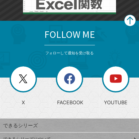
FOLLOW ME
search
format_list_bulleted
検
カ
検
カ
索
テ
メ
ゴ
索
テ
ニ
リ
フォローして通知を受け取る
ゴ
ュ
ー
ー
一
リ
を
覧
閉
を
ー
じ
閉
か
る
じ
る
search
ら
急
X
FACEBOOK
YOUTUBE
探
上
検
昇
索
す
ワ
できるシリーズ
ー
ド
できるシリーズについて