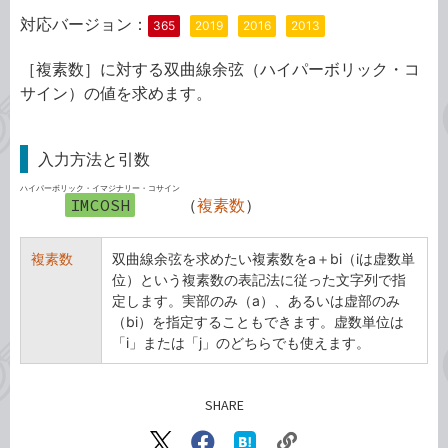
対応バージョン：
365
2019
2016
2013
［複素数］に対する双曲線余弦（ハイパーボリック・コ
サイン）の値を求めます。
入力方法と引数
ハイパーボリック・イマジナリー・コサイン
IMCOSH
（
複素数
）
複素数
双曲線余弦を求めたい複素数をa＋bi（iは虚数単
位）という複素数の表記法に従った文字列で指
定します。実部のみ（a）、あるいは虚部のみ
（bi）を指定することもできます。虚数単位は
「i」または「j」のどちらでも使えます。
SHARE
記事をシェアする