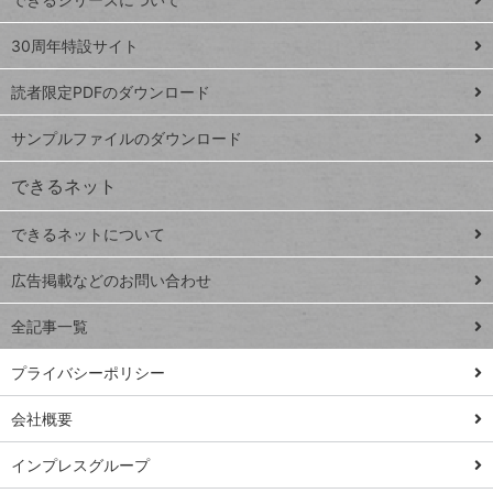
Google
ト
スプレ
ッ
30周年特設サイト
ッドシ
プ
読者限定PDFのダウンロード
ート
ペ
iPhone
ー
サンプルファイルのダウンロード
VLOOKUP
ジ
できるネット
連載
できるネットについて
Excel Q&A
close
閉じ
トイアンナ流仕
広告掲載などのお問い合わせ
る
事術
全記事一覧
PowerAutomate
ではじめる業務
プライバシーポリシー
の完全自動化
会社概要
AI議事録作成術
Windows 11
インプレスグループ
Q&A