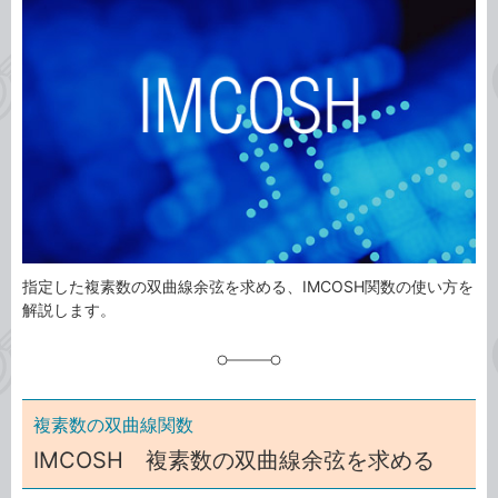
ゴ
グ
リ
指定した複素数の双曲線余弦を求める、IMCOSH関数の使い方を
解説します。
複素数の双曲線関数
IMCOSH 複素数の双曲線余弦を求める