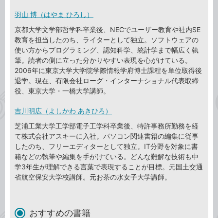
羽山 博（はやま ひろし）
京都大学文学部哲学科卒業後、NECでユーザー教育や社内SE
教育を担当したのち、ライターとして独立。ソフトウェアの
使い方からプログラミング、認知科学、統計学まで幅広く執
筆。読者の側に立った分かりやすい表現を心がけている。
2006年に東京大学大学院学際情報学府博士課程を単位取得後
退学。現在、有限会社ローグ・インターナショナル代表取締
役、東京大学・一橋大学講師。
吉川明広（よしかわ あきひろ）
芝浦工業大学工学部電子工学科卒業後、特許事務所勤務を経
て株式会社アスキーに入社。パソコン関連書籍の編集に従事
したのち、フリーエディターとして独立。IT分野を対象に書
籍などの執筆や編集を手がけている。どんな難解な技術も中
学3年生が理解できる言葉で表現することが目標。元国土交通
省航空保安大学校講師。元お茶の水女子大学講師。
おすすめの書籍