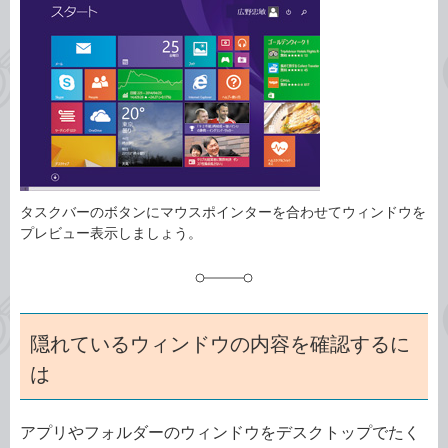
事
テ
タ
ゴ
グ
リ
タスクバーのボタンにマウスポインターを合わせてウィンドウを
プレビュー表示しましょう。
隠れているウィンドウの内容を確認するに
は
アプリやフォルダーのウィンドウをデスクトップでたく