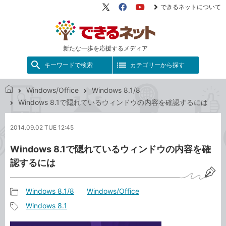
できるネットについて
X（旧
Facebook
YouTube
Twitter）
新たな一歩を応援するメディア
キーワードで検索
カテゴリーから探す
Windows/Office
Windows 8.1/8
で
Windows 8.1で隠れているウィンドウの内容を確認するには
き
る
2014.09.02 TUE 12:45
ネ
ッ
Windows 8.1で隠れているウィンドウの内容を確
ト
認するには
Windows 8.1/8
Windows/Office
記
Windows 8.1
事
記
カ