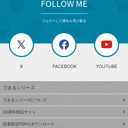
FOLLOW ME
search
format_list_bulleted
検
カ
検
カ
索
テ
メ
ゴ
索
テ
ニ
リ
フォローして通知を受け取る
ゴ
ュ
ー
ー
一
リ
を
覧
閉
を
ー
じ
閉
か
る
じ
る
search
ら
急
X
FACEBOOK
YOUTUBE
探
上
検
昇
索
す
ワ
できるシリーズ
ー
ド
できるシリーズについて
Google
ト
スプレ
ッ
30周年特設サイト
ッドシ
プ
読者限定PDFのダウンロード
ート
ペ