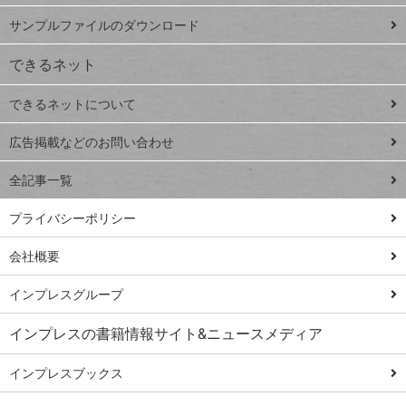
iPhone
ー
サンプルファイルのダウンロード
VLOOKUP
ジ
できるネット
連載
できるネットについて
Excel Q&A
close
閉じ
トイアンナ流仕
広告掲載などのお問い合わせ
る
事術
全記事一覧
PowerAutomate
ではじめる業務
プライバシーポリシー
の完全自動化
会社概要
AI議事録作成術
Windows 11
インプレスグループ
Q&A
インプレスの書籍情報サイト&ニュースメディア
Teams踏み込み
活用術
インプレスブックス
Excel講師の仕事