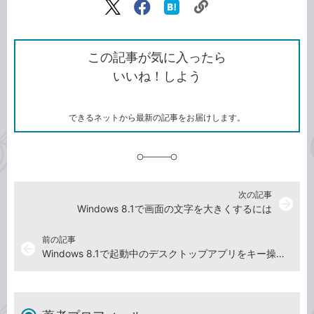
リ
X（旧
Facebook
は
ン
Twitter）
で
て
ク
で
シ
な
を
シ
ェ
ブ
この記事が気に入ったら
コ
ェ
ア
ッ
いいね！しよう
ピ
ア
ク
ー
マ
ー
ク
できるネットから最新の記事をお届けします。
に
追
加
次の記事
arrow_forward
Windows 8.1で画面の文字を大きくするには
前の記事
arrow_back
Windows 8.1で起動中のデスクトップアプリをキー操作で素早く切り替えるには