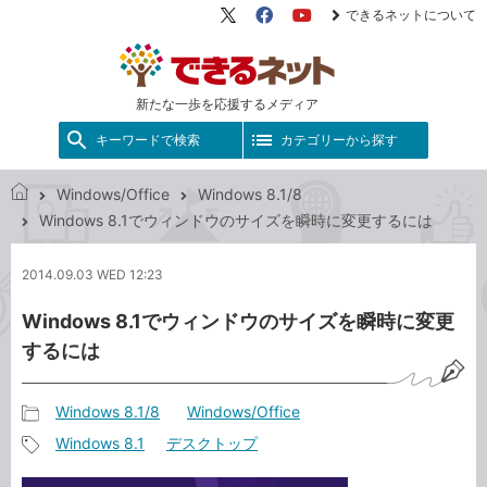
できるネットについて
X（旧
Facebook
YouTube
Twitter）
新たな一歩を応援するメディア
キーワードで検索
カテゴリーから探す
Windows/Office
Windows 8.1/8
で
Windows 8.1でウィンドウのサイズを瞬時に変更するには
き
る
2014.09.03 WED 12:23
ネ
ッ
Windows 8.1でウィンドウのサイズを瞬時に変更
ト
するには
Windows 8.1/8
Windows/Office
記
Windows 8.1
デスクトップ
事
記
カ