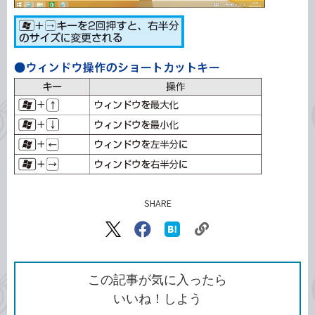
SHARE
記事をシェアする
リ
X（旧
Facebook
は
ン
Twitter）
で
て
ク
で
シ
な
を
シ
ェ
ブ
この記事が気に入ったら
コ
ェ
ア
ッ
いいね！しよう
ピ
ア
ク
ー
マ