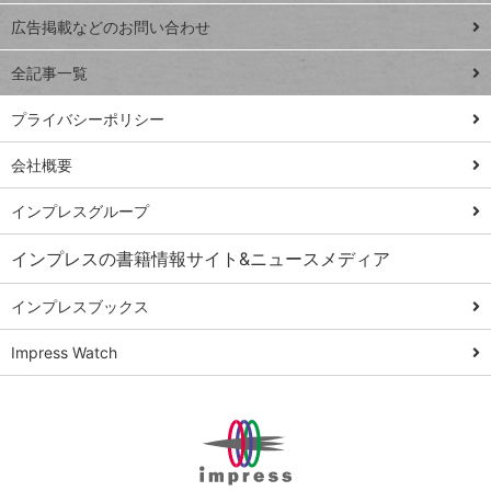
閉じ
トイアンナ流仕
広告掲載などのお問い合わせ
る
事術
全記事一覧
PowerAutomate
ではじめる業務
プライバシーポリシー
の完全自動化
会社概要
AI議事録作成術
Windows 11
インプレスグループ
Q&A
インプレスの書籍情報サイト&ニュースメディア
Teams踏み込み
活用術
インプレスブックス
Excel講師の仕事
Impress Watch
術
エクセル時短
パワポ時短
Windows Tips