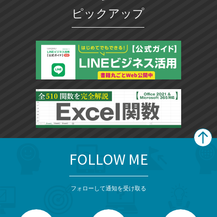
ピックアップ
FOLLOW ME
search
format_list_bulleted
検
カ
検
カ
索
テ
メ
ゴ
索
テ
ニ
リ
フォローして通知を受け取る
ゴ
ュ
ー
ー
一
リ
を
覧