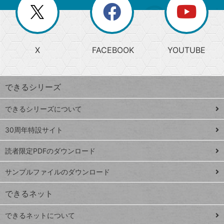
閉
を
ー
じ
閉
か
る
じ
る
search
ら
急
X
FACEBOOK
YOUTUBE
探
上
検
昇
索
す
ワ
できるシリーズ
ー
ド
できるシリーズについて
Google
ト
スプレ
ッ
30周年特設サイト
ッドシ
プ
読者限定PDFのダウンロード
ート
ペ
iPhone
ー
サンプルファイルのダウンロード
VLOOKUP
ジ
できるネット
連載
できるネットについて
Excel Q&A
close