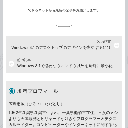
ー
ク
できるネットから最新の記事をお届けします。
に
追
加
次の記事
arrow_forward
Windows 8.1のデスクトップのデザインを変更するには
前の記事
arrow_back
Windows 8.1で必要なウィンドウ以外を瞬時に最小化するには
著者プロフィール
広野忠敏（ひろの ただとし）
1962年新潟県新潟市生まれ。千葉県船橋市在住。三度のメシ
よりも天体観測とビリヤードが好きなプログラマー＆テクニ
カルライター。コンピューターやインターネットに関する記