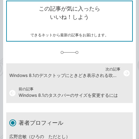
ク
で
シ
な
を
シ
ェ
ブ
この記事が気に入ったら
コ
ェ
ア
ッ
いいね！しよう
ピ
ア
ク
ー
マ
ー
ク
できるネットから最新の記事をお届けします。
に
追
加
次の記事
arrow_forward
Windows 8.1のデスクトップにときどき表示される吹き出しは何？
前の記事
arrow_back
Windows 8.1のタスクバーのサイズを変更するには
著者プロフィール
広野忠敏（ひろの ただとし）