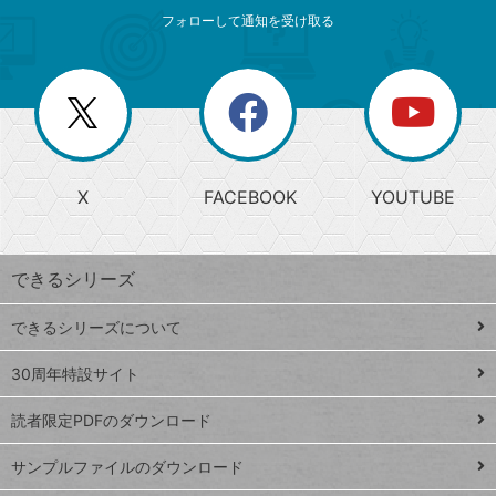
メ
ゴ
索
テ
ニ
リ
フォローして通知を受け取る
ゴ
ュ
ー
ー
一
リ
を
覧
閉
を
ー
じ
閉
か
る
じ
る
search
ら
急
X
FACEBOOK
YOUTUBE
探
上
検
昇
索
す
ワ
できるシリーズ
ー
ド
できるシリーズについて
Google
ト
スプレ
ッ
30周年特設サイト
ッドシ
プ
読者限定PDFのダウンロード
ート
ペ
iPhone
ー
サンプルファイルのダウンロード
VLOOKUP
ジ