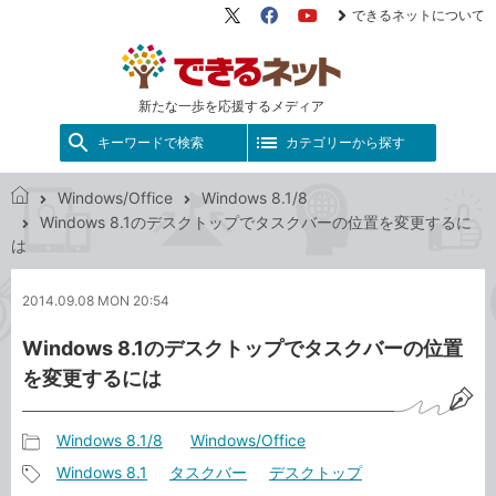
できるネットについて
X（旧
Facebook
YouTube
Twitter）
新たな一歩を応援するメディア
キーワードで検索
カテゴリーから探す
Windows/Office
Windows 8.1/8
で
Windows 8.1のデスクトップでタスクバーの位置を変更するに
き
は
る
ネ
2014.09.08 MON 20:54
ッ
ト
Windows 8.1のデスクトップでタスクバーの位置
を変更するには
Windows 8.1/8
Windows/Office
記
Windows 8.1
タスクバー
デスクトップ
事
記