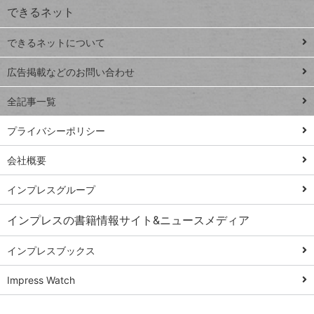
できるネット
連載
できるネットについて
Excel Q&A
close
閉じ
トイアンナ流仕
広告掲載などのお問い合わせ
る
事術
全記事一覧
PowerAutomate
ではじめる業務
プライバシーポリシー
の完全自動化
会社概要
AI議事録作成術
Windows 11
インプレスグループ
Q&A
インプレスの書籍情報サイト&ニュースメディア
Teams踏み込み
活用術
インプレスブックス
Excel講師の仕事
Impress Watch
術
エクセル時短