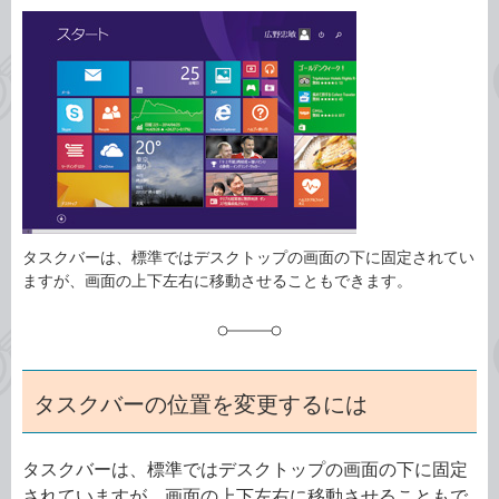
カ
事
テ
タ
ゴ
グ
リ
タスクバーは、標準ではデスクトップの画面の下に固定されてい
ますが、画面の上下左右に移動させることもできます。
タスクバーの位置を変更するには
タスクバーは、標準ではデスクトップの画面の下に固定
されていますが、画面の上下左右に移動させることもで