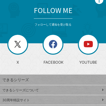
FOLLOW ME
search
format_list_bulleted
検
カ
検
カ
索
テ
メ
ゴ
索
テ
ニ
リ
フォローして通知を受け取る
ゴ
ュ
ー
ー
一
リ
を
覧
閉
を
ー
じ
閉
か
る
じ
る
search
ら
急
X
FACEBOOK
YOUTUBE
探
上
検
昇
索
す
ワ
できるシリーズ
ー
ド
できるシリーズについて
Google
ト
スプレ
ッ
30周年特設サイト
ッドシ
プ