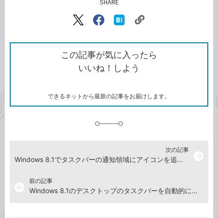
SHARE
記事をシェアする
リ
X（旧
Facebook
は
ン
Twitter）
で
て
ク
で
シ
な
を
シ
ェ
ブ
この記事が気に入ったら
コ
ェ
ア
ッ
いいね！しよう
ピ
ア
ク
ー
マ
ー
ク
できるネットから最新の記事をお届けします。
に
追
加
次の記事
arrow_forward
Windows 8.1でタスクバーの通知領域にアイコンを追加するには
前の記事
arrow_back
Windows 8.1のデスクトップのタスクバーを自動的に隠すには