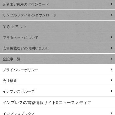
読者限定PDFのダウンロード
ート
ペ
iPhone
ー
サンプルファイルのダウンロード
VLOOKUP
ジ
できるネット
連載
できるネットについて
Excel Q&A
close
閉じ
トイアンナ流仕
広告掲載などのお問い合わせ
る
事術
全記事一覧
PowerAutomate
ではじめる業務
プライバシーポリシー
の完全自動化
会社概要
AI議事録作成術
Windows 11
インプレスグループ
Q&A
インプレスの書籍情報サイト&ニュースメディア
Teams踏み込み
活用術
インプレスブックス