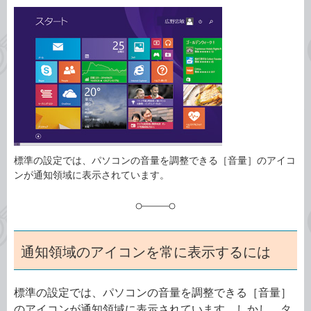
カ
事
テ
タ
ゴ
グ
リ
標準の設定では、パソコンの音量を調整できる［音量］のアイコ
ンが通知領域に表示されています。
通知領域のアイコンを常に表示するには
標準の設定では、パソコンの音量を調整できる［音量］
のアイコンが通知領域に表示されています。しかし、タ