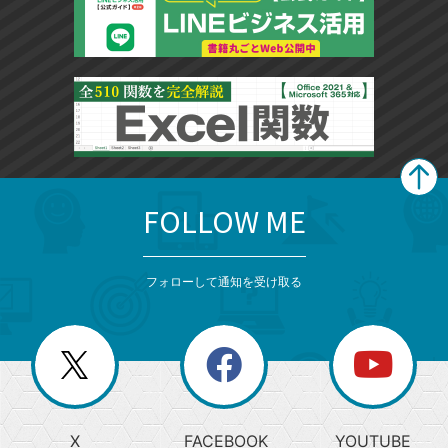
FOLLOW ME
search
format_list_bulleted
検
カ
検
カ
索
テ
メ
ゴ
索
テ
ニ
リ
フォローして通知を受け取る
ゴ
ュ
ー
ー
一
リ
を
覧
閉
を
ー
じ
閉
か
る
じ
る
search
ら
急
X
FACEBOOK
YOUTUBE