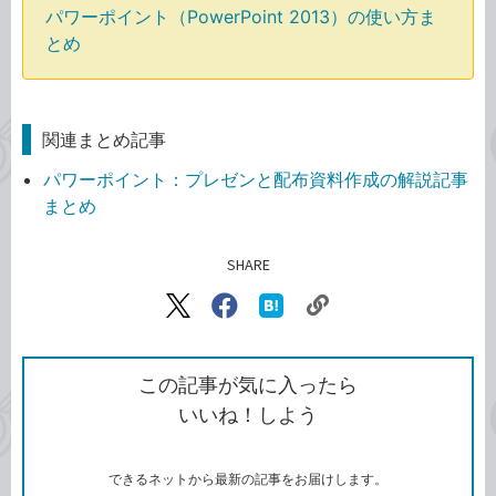
パワーポイント（PowerPoint 2013）の使い方ま
とめ
関連まとめ記事
パワーポイント：プレゼンと配布資料作成の解説記事
まとめ
SHARE
記事をシェアする
リ
X（旧
Facebook
は
ン
Twitter）
で
て
ク
で
シ
な
を
シ
ェ
ブ
この記事が気に入ったら
コ
ェ
ア
ッ
いいね！しよう
ピ
ア
ク
ー
マ
ー
ク
できるネットから最新の記事をお届けします。
に