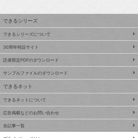
探
上
検
昇
索
す
ワ
できるシリーズ
ー
ド
できるシリーズについて
Google
ト
スプレ
ッ
30周年特設サイト
ッドシ
プ
読者限定PDFのダウンロード
ート
ペ
iPhone
ー
サンプルファイルのダウンロード
VLOOKUP
ジ
できるネット
連載
できるネットについて
Excel Q&A
close
閉じ
トイアンナ流仕
広告掲載などのお問い合わせ
る
事術
全記事一覧
PowerAutomate
ではじめる業務