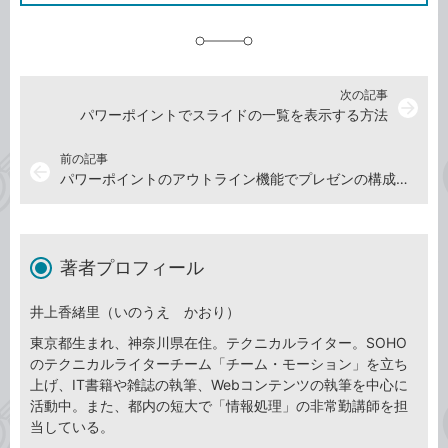
追
加
次の記事
arrow_forward
パワーポイントでスライドの一覧を表示する方法
前の記事
arrow_back
パワーポイントのアウトライン機能でプレゼンの構成を組み立てる方法
著者プロフィール
井上香緒里（いのうえ かおり）
東京都生まれ、神奈川県在住。テクニカルライター。SOHO
のテクニカルライターチーム「チーム・モーション」を立ち
上げ、IT書籍や雑誌の執筆、Webコンテンツの執筆を中心に
活動中。また、都内の短大で「情報処理」の非常勤講師を担
当している。