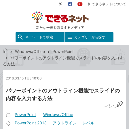
できるネットについて
X（旧
Facebook
YouTube
Twitter）
新たな一歩を応援するメディア
キーワードで検索
カテゴリーから探す
Windows/Office
PowerPoint
で
パワーポイントのアウトライン機能でスライドの内容を入力す
き
る方法
る
ネ
2016.03.15 TUE 10:00
ッ
ト
パワーポイントのアウトライン機能でスライドの
内容を入力する方法
PowerPoint
Windows/Office
記
PowerPoint 2013
アウトライン
レベル
事
記