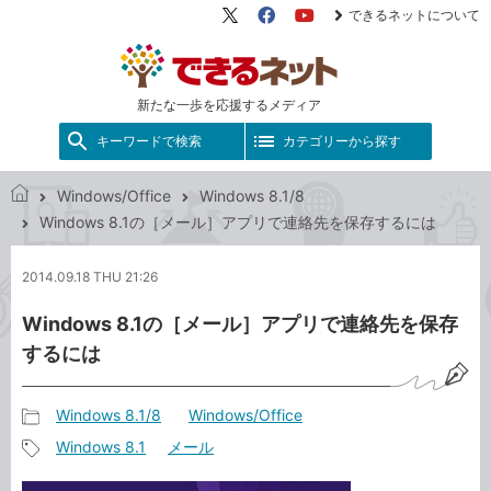
できるネットについて
X（旧
Facebook
YouTube
Twitter）
新たな一歩を応援するメディア
キーワードで検索
カテゴリーから探す
Windows/Office
Windows 8.1/8
で
Windows 8.1の［メール］アプリで連絡先を保存するには
き
る
2014.09.18 THU 21:26
ネ
ッ
Windows 8.1の［メール］アプリで連絡先を保存
ト
するには
Windows 8.1/8
Windows/Office
記
Windows 8.1
メール
事
記
カ