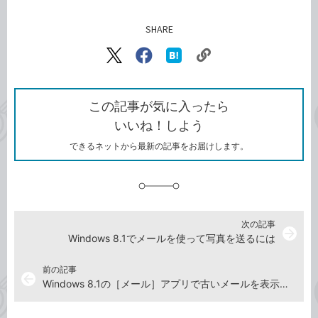
SHARE
記事をシェアする
リ
X（旧
Facebook
は
ン
Twitter）
で
て
ク
で
シ
な
を
シ
ェ
ブ
この記事が気に入ったら
コ
ェ
ア
ッ
いいね！しよう
ピ
ア
ク
ー
マ
できるネットから最新の記事をお届けします。
ー
ク
に
追
加
次の記事
arrow_forward
Windows 8.1でメールを使って写真を送るには
前の記事
arrow_back
Windows 8.1の［メール］アプリで古いメールを表示するには