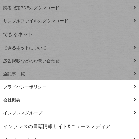
ッドシ
プ
読者限定PDFのダウンロード
ート
ペ
iPhone
ー
サンプルファイルのダウンロード
VLOOKUP
ジ
できるネット
連載
できるネットについて
Excel Q&A
close
閉じ
トイアンナ流仕
広告掲載などのお問い合わせ
る
事術
全記事一覧
PowerAutomate
ではじめる業務
プライバシーポリシー
の完全自動化
会社概要
AI議事録作成術
Windows 11
インプレスグループ
Q&A
インプレスの書籍情報サイト&ニュースメディア
Teams踏み込み
活用術