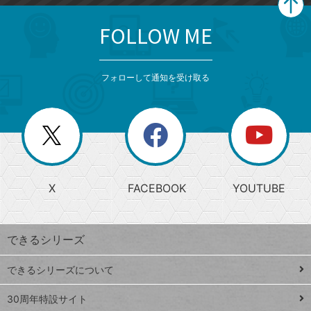
FOLLOW ME
search
format_list_bulleted
検
カ
検
カ
索
テ
メ
ゴ
索
テ
ニ
リ
フォローして通知を受け取る
ゴ
ュ
ー
ー
一
リ
を
覧
閉
を
ー
じ
閉
か
る
じ
る
search
ら
急
X
FACEBOOK
YOUTUBE
探
上
検
昇
索
す
ワ
できるシリーズ
ー
ド
できるシリーズについて
Google
ト
スプレ
ッ
30周年特設サイト