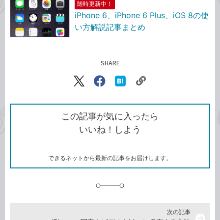
随時更新中！
iPhone 6、iPhone 6 Plus、iOS 8の使
い方解説記事まとめ
SHARE
記事をシェアする
リ
X（旧
Facebook
は
ン
Twitter）
で
て
ク
で
シ
な
を
シ
ェ
ブ
この記事が気に入ったら
コ
ェ
ア
ッ
いいね！しよう
ピ
ア
ク
ー
マ
ー
ク
できるネットから最新の記事をお届けします。
に
追
加
次の記事
arrow_forward