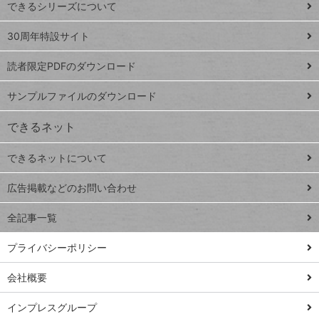
できるシリーズについて
Google
ト
スプレ
ッ
30周年特設サイト
ッドシ
プ
読者限定PDFのダウンロード
ート
ペ
iPhone
ー
サンプルファイルのダウンロード
VLOOKUP
ジ
できるネット
連載
できるネットについて
Excel Q&A
close
閉じ
トイアンナ流仕
広告掲載などのお問い合わせ
る
事術
全記事一覧
PowerAutomate
ではじめる業務
プライバシーポリシー
の完全自動化
会社概要
AI議事録作成術
Windows 11
インプレスグループ