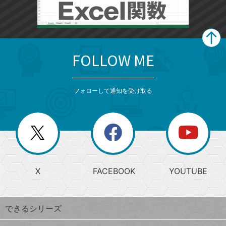
FOLLOW ME
search
format_list_bulleted
検
カ
検
カ
索
テ
メ
ゴ
索
テ
ニ
リ
フォローして通知を受け取る
ゴ
ュ
ー
ー
一
リ
を
覧
閉
を
ー
じ
閉
か
る
じ
る
search
ら
急
X
FACEBOOK
YOUTUBE
探
上
検
昇
索
す
ワ
できるシリーズ
ー
ド