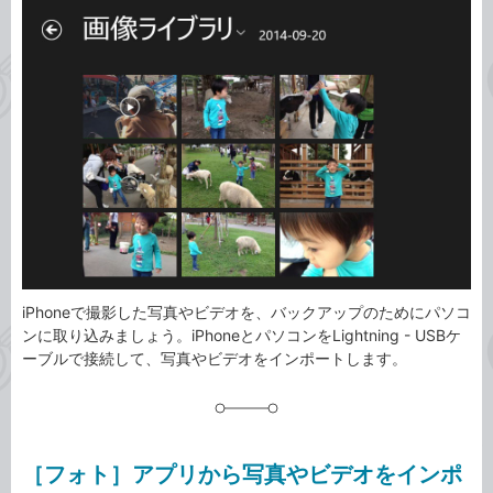
事
テ
タ
ゴ
グ
リ
iPhoneで撮影した写真やビデオを、バックアップのためにパソコ
ンに取り込みましょう。iPhoneとパソコンをLightning - USBケ
ーブルで接続して、写真やビデオをインポートします。
［フォト］アプリから写真やビデオをインポ