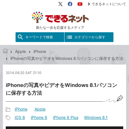
できるネットについて
X（旧
Facebook
YouTube
Twitter）
新たな一歩を応援するメディア
キーワードで検索
カテゴリーから探す
Apple
iPhone
で
iPhoneの写真やビデオをWindows 8.1パソコンに保存する方法
き
る
2014.09.20 SAT 21:10
ネ
ッ
iPhoneの写真やビデオをWindows 8.1パソコン
ト
に保存する方法
iPhone
Apple
記
iOS 8
iPhone 6
iPhone 6 Plus
Windows 8.1
事
記
カ