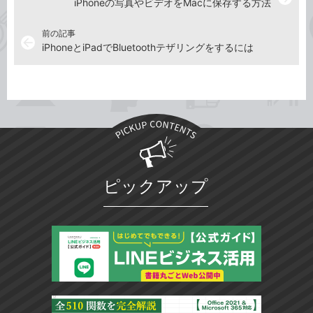
iPhoneの写真やビデオをMacに保存する方法
前の記事
arrow_back
iPhoneとiPadでBluetoothテザリングをするには
ピックアップ