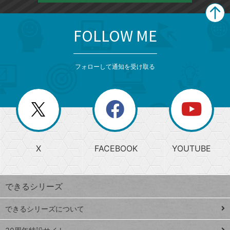
FOLLOW ME
search
format_list_bulleted
検
カ
検
カ
索
テ
メ
ゴ
索
テ
ニ
リ
フォローして通知を受け取る
ゴ
ュ
ー
ー
一
リ
を
覧
閉
を
ー
じ
閉
か
る
じ
る
search
ら
急
X
FACEBOOK
YOUTUBE
探
上
検
昇
索
す
ワ
できるシリーズ
ー
ド
できるシリーズについて
Google
ト
スプレ