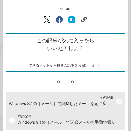
SHARE
記事をシェアする
リ
X（旧
Facebook
は
ン
Twitter）
で
て
ク
で
シ
な
を
シ
ェ
ブ
この記事が気に入ったら
コ
ェ
ア
ッ
いいね！しよう
ピ
ア
ク
ー
マ
ー
ク
できるネットから最新の記事をお届けします。
に
追
加
次の記事
arrow_forward
Windows 8.1の［メール］で削除したメールを元に戻すには
前の記事
arrow_back
Windows 8.1の［メール］で迷惑メールを手動で振り分けるには