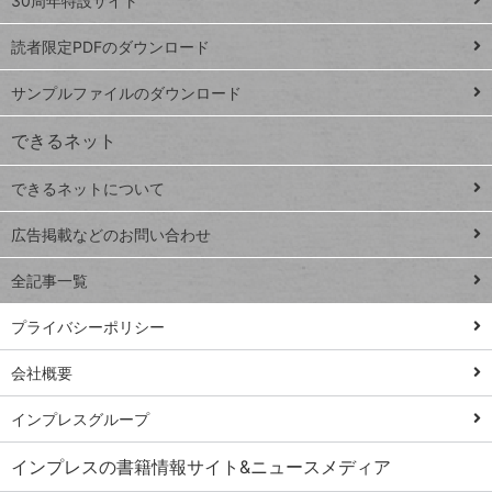
ッ
30周年特設サイト
ッドシ
プ
読者限定PDFのダウンロード
ート
ペ
iPhone
ー
サンプルファイルのダウンロード
VLOOKUP
ジ
できるネット
連載
できるネットについて
Excel Q&A
close
閉じ
トイアンナ流仕
広告掲載などのお問い合わせ
る
事術
全記事一覧
PowerAutomate
ではじめる業務
プライバシーポリシー
の完全自動化
会社概要
AI議事録作成術
Windows 11
インプレスグループ
Q&A
インプレスの書籍情報サイト&ニュースメディア
Teams踏み込み