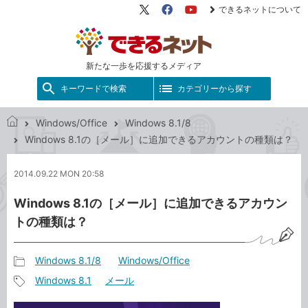
できるネットについて
X（旧
Facebook
YouTube
Twitter）
新たな一歩を応援するメディア
キーワードで検索
カテゴリーから探す
Windows/Office
Windows 8.1/8
で
Windows 8.1の［メール］に追加できるアカウントの種類は？
き
る
2014.09.22 MON 20:58
ネ
ッ
Windows 8.1の［メール］に追加できるアカウン
ト
トの種類は？
Windows 8.1/8
Windows/Office
記
Windows 8.1
メール
事
記
カ