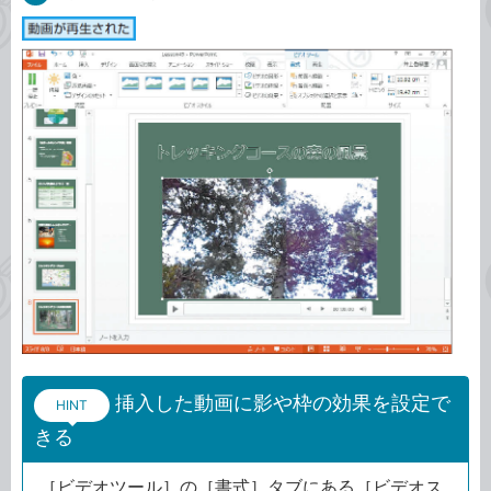
挿入した動画に影や枠の効果を設定で
HINT
きる
［ビデオツール］の［書式］タブにある［ビデオス