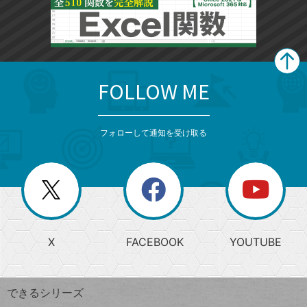
FOLLOW ME
search
format_list_bulleted
検
カ
検
カ
索
テ
メ
ゴ
索
テ
ニ
リ
フォローして通知を受け取る
ゴ
ュ
ー
ー
一
リ
を
覧
閉
を
ー
じ
閉
か
る
じ
る
search
ら
急
X
FACEBOOK
YOUTUBE
探
上
検
昇
索
す
ワ
できるシリーズ
ー