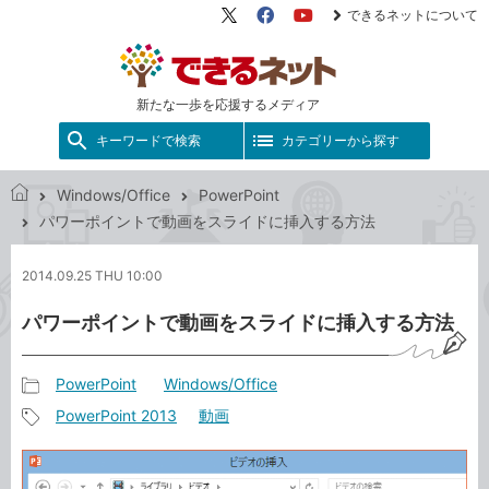
できるネットについて
X（旧
Facebook
YouTube
Twitter）
新たな一歩を応援するメディア
キーワードで検索
カテゴリーから探す
Windows/Office
PowerPoint
で
パワーポイントで動画をスライドに挿入する方法
き
る
2014.09.25 THU 10:00
ネ
ッ
パワーポイントで動画をスライドに挿入する方法
ト
PowerPoint
Windows/Office
記
PowerPoint 2013
動画
事
記
カ
事
テ
タ