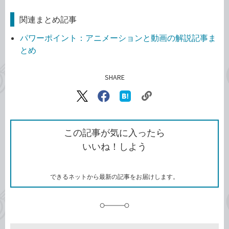
関連まとめ記事
パワーポイント：アニメーションと動画の解説記事ま
とめ
SHARE
記事をシェアする
リ
X（旧
Facebook
は
ン
Twitter）
で
て
ク
で
シ
な
を
シ
ェ
ブ
この記事が気に入ったら
コ
ェ
ア
ッ
いいね！しよう
ピ
ア
ク
ー
マ
ー
ク
できるネットから最新の記事をお届けします。
に
追
加