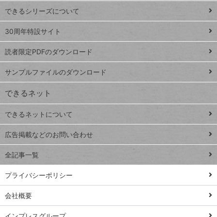
ド
できるシリーズについて
Google
ト
スプレ
ッ
30周年特設サイト
ッドシ
プ
読者限定PDFのダウンロード
ート
ペ
iPhone
ー
サンプルファイルのダウンロード
VLOOKUP
ジ
できるネット
連載
できるネットについて
Excel Q&A
close
閉じ
トイアンナ流仕
広告掲載などのお問い合わせ
る
事術
全記事一覧
PowerAutomate
ではじめる業務
プライバシーポリシー
の完全自動化
会社概要
AI議事録作成術
Windows 11
インプレスグループ