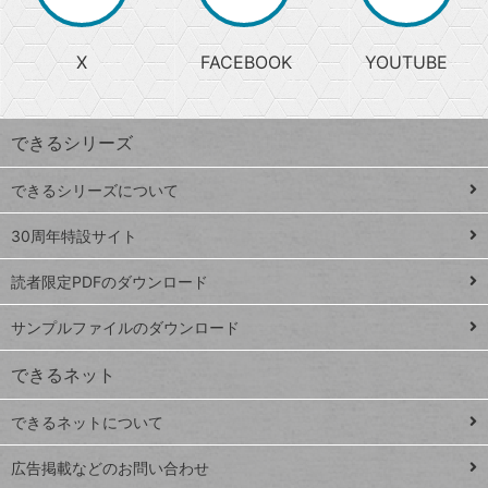
か
る
じ
る
search
ら
急
X
FACEBOOK
YOUTUBE
探
上
検
昇
索
す
ワ
できるシリーズ
ー
ド
できるシリーズについて
Google
ト
スプレ
ッ
30周年特設サイト
ッドシ
プ
読者限定PDFのダウンロード
ート
ペ
iPhone
ー
サンプルファイルのダウンロード
VLOOKUP
ジ
できるネット
連載
できるネットについて
Excel Q&A
close
閉じ
トイアンナ流仕
広告掲載などのお問い合わせ
る