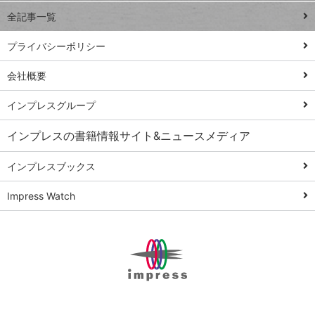
事術
全記事一覧
PowerAutomate
ではじめる業務
プライバシーポリシー
の完全自動化
会社概要
AI議事録作成術
Windows 11
インプレスグループ
Q&A
インプレスの書籍情報サイト&ニュースメディア
Teams踏み込み
活用術
インプレスブックス
Excel講師の仕事
Impress Watch
術
エクセル時短
パワポ時短
Windows Tips
神保町ペロリ旅
俺のメルカリ