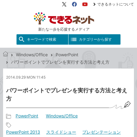
できるネットについて
X（旧
Facebook
YouTube
Twitter）
新たな一歩を応援するメディア
キーワードで検索
カテゴリーから探す
Windows/Office
PowerPoint
で
パワーポイントでプレゼンを実行する方法と考え方
き
る
2014.09.29 MON 11:45
ネ
ッ
パワーポイントでプレゼンを実行する方法と考え
ト
方
PowerPoint
Windows/Office
記
事
記
PowerPoint 2013
スライドショー
プレゼンテーション
カ