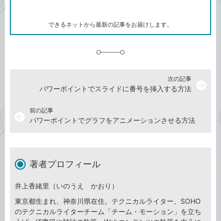
ー
マ
ー
ク
できるネットから最新の記事をお届けします。
に
追
加
次の記事
arrow_forward
パワーポイントでスライドに番号を挿入する方法
前の記事
arrow_back
パワーポイントでグラフをアニメーションさせる方法
著者プロフィール
井上香緒里（いのうえ かおり）
東京都生まれ、神奈川県在住。テクニカルライター。SOHO
のテクニカルライターチーム「チーム・モーション」を立ち