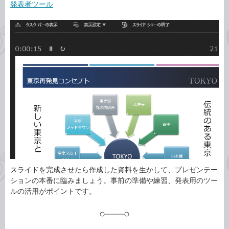
事
発表者ツール
テ
タ
ゴ
グ
リ
スライドを完成させたら作成した資料を生かして、プレゼンテー
ションの本番に臨みましょう。事前の準備や練習、発表用のツー
ルの活用がポイントです。