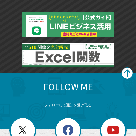
FOLLOW ME
search
format_list_bulleted
検
カ
検
カ
索
テ
メ
ゴ
索
テ
ニ
リ
フォローして通知を受け取る
ゴ
ュ
ー
ー
一
リ
を
覧
閉
を
ー
じ
閉