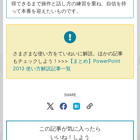
得できるまで操作と話し方の練習を重ね、自信を持
って本番を迎えたいものです。
さまざまな使い方をていねいに解説。ほかの記事
もチェックしよう！>>>
【まとめ】PowerPoint
2013 使い方解説記事一覧
SHARE
記事をシェアする
リ
X（旧
Facebook
は
ン
Twitter）
で
て
ク
で
シ
な
を
シ
ェ
ブ
この記事が気に入ったら
コ
ェ
ア
ッ
いいね！しよう
ピ
ア
ク