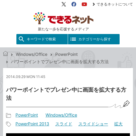
できるネットについて
X（旧
Facebook
YouTube
Twitter）
新たな一歩を応援するメディア
キーワードで検索
カテゴリーから探す
Windows/Office
PowerPoint
で
パワーポイントでプレゼン中に画面を拡大する方法
き
る
2014.09.29 MON 11:45
ネ
ッ
パワーポイントでプレゼン中に画面を拡大する方
ト
法
PowerPoint
Windows/Office
記
PowerPoint 2013
スライド
スライドショー
拡大
事
記
カ