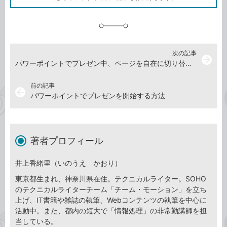
に
追
加
次の記事
arrow_forward
パワーポイントでプレゼン中、ページを自在に切り替える方法
前の記事
arrow_back
パワーポイントでプレゼンを開始する方法
著者プロフィール
井上香緒里（いのうえ かおり）
東京都生まれ、神奈川県在住。テクニカルライター。SOHO
のテクニカルライターチーム「チーム・モーション」を立ち
上げ、IT書籍や雑誌の執筆、Webコンテンツの執筆を中心に
活動中。また、都内の短大で「情報処理」の非常勤講師を担
当している。