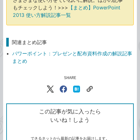
さまざまな使い方をていねいに解説。ほかの記事
もチェックしよう！>>>
【まとめ】PowerPoint
2013 使い方解説記事一覧
関連まとめ記事
パワーポイント：プレゼンと配布資料作成の解説記事
まとめ
SHARE
記事をシェアする
リ
X（旧
Facebook
は
ン
Twitter）
で
て
ク
で
シ
な
を
シ
ェ
ブ
この記事が気に入ったら
コ
ェ
ア
ッ
いいね！しよう
ピ
ア
ク
ー
マ
ー
ク
できるネットから最新の記事をお届けします。