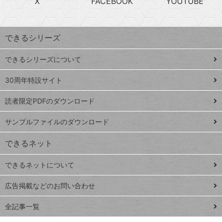
X
FACEBOOK
YOUTUBE
探
上
検
昇
索
す
ワ
できるシリーズ
ー
ド
できるシリーズについて
Google
ト
スプレ
ッ
30周年特設サイト
ッドシ
プ
読者限定PDFのダウンロード
ート
ペ
iPhone
ー
サンプルファイルのダウンロード
VLOOKUP
ジ
できるネット
連載
できるネットについて
Excel Q&A
close
閉じ
トイアンナ流仕
広告掲載などのお問い合わせ
る
事術
全記事一覧
PowerAutomate