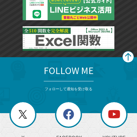
FOLLOW ME
search
format_list_bulleted
検
カ
検
カ
索
テ
メ
ゴ
索
テ
ニ
リ
フォローして通知を受け取る
ゴ
ュ
ー
ー
一
リ
を
覧
閉
を
ー
じ
閉
か
る
じ
る
search
ら
急