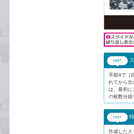
HINT
手順4で［
れてから次
は、最初に
の枚数分繰
HINT
作成したス