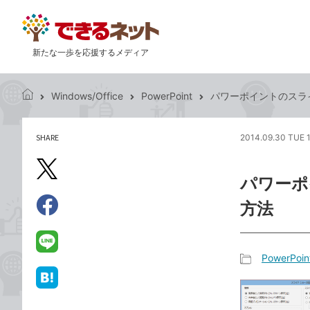
新たな一歩を応援するメディア
Windows/Office
PowerPoint
パワーポイントのスラ
で
き
る
SHARE
2014.09.30 TUE 
記
ネ
事
ッ
を
X（旧
ト
パワーポ
シ
Twitter）
ェ
方法
で
ア
Facebook
す
シ
で
る
ェ
シ
LINE
PowerPoin
ア
ェ
で
記
ア
送
は
事
る
て
カ