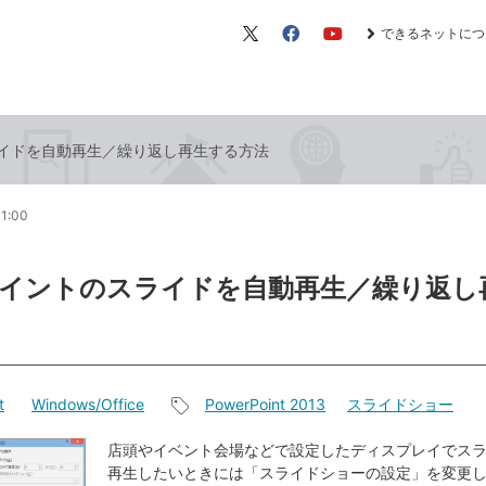
できるネットにつ
X（旧
Facebook
YouTube
Twitter）
イドを自動再生／繰り返し再生する方法
11:00
イントのスライドを自動再生／繰り返し
t
Windows/Office
PowerPoint 2013
スライドショー
記
事
店頭やイベント会場などで設定したディスプレイでス
再生したいときには「スライドショーの設定」を変更
タ