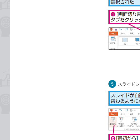
5
スライドシ