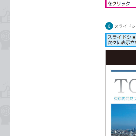
6
スライドシ