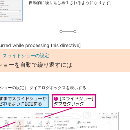
自動的に繰り返し再生されるようになります。
グ
urred while processing this directive]
5 スライドショーの設定
ショーを自動で繰り返すには
ショーの設定］ ダイアログボックスを表示する