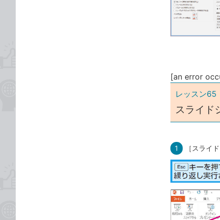
な
テ
ブ
ゴ
ッ
リ
ク
マ
ー
ク
[an error occ
に
レッスン6
追
スライド
加
1
［スライド