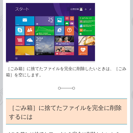
カ
事
テ
タ
ゴ
グ
リ
［ごみ箱］に捨てたファイルを完全に削除したいときは、［ごみ
箱］を空にします。
［ごみ箱］に捨てたファイルを完全に削除
するには