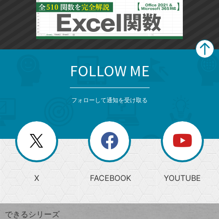
FOLLOW ME
search
format_list_bulleted
検
カ
検
カ
索
テ
メ
ゴ
索
テ
ニ
リ
フォローして通知を受け取る
ゴ
ュ
ー
ー
一
リ
を
覧
閉
を
ー
じ
閉
か
る
じ
る
search
ら
急
X
FACEBOOK
YOUTUBE
探
上
検
昇
索
す
ワ
できるシリーズ
ー