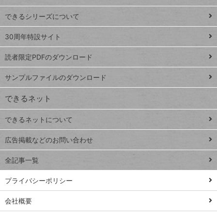
ド
できるシリーズについて
Google
ト
スプレ
ッ
30周年特設サイト
ッドシ
プ
読者限定PDFのダウンロード
ート
ペ
iPhone
ー
サンプルファイルのダウンロード
VLOOKUP
ジ
できるネット
連載
できるネットについて
Excel Q&A
close
閉じ
トイアンナ流仕
広告掲載などのお問い合わせ
る
事術
全記事一覧
PowerAutomate
ではじめる業務
プライバシーポリシー
の完全自動化
会社概要
AI議事録作成術