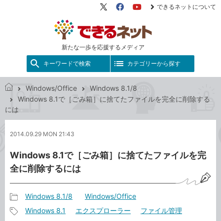
できるネットについて
X（旧
Facebook
YouTube
Twitter）
新たな一歩を応援するメディア
キーワードで検索
カテゴリーから探す
Windows/Office
Windows 8.1/8
で
Windows 8.1で［ごみ箱］に捨てたファイルを完全に削除する
き
には
る
ネ
2014.09.29 MON 21:43
ッ
ト
Windows 8.1で［ごみ箱］に捨てたファイルを完
全に削除するには
Windows 8.1/8
Windows/Office
記
Windows 8.1
エクスプローラー
ファイル管理
事
記