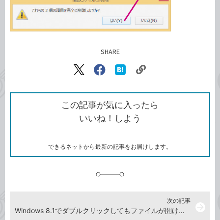
SHARE
記事をシェアする
リ
X（旧
Facebook
は
ン
Twitter）
で
て
ク
で
シ
な
を
シ
ェ
ブ
この記事が気に入ったら
コ
ェ
ア
ッ
いいね！しよう
ピ
ア
ク
ー
マ
ー
ク
できるネットから最新の記事をお届けします。
に
追
加
次の記事
arrow_forward
Windows 8.1でダブルクリックしてもファイルが開けないときの対処法