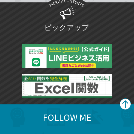
ピックアップ
FOLLOW ME
search
format_list_bulleted
検
カ
検
カ
索
テ
メ
ゴ
索
テ