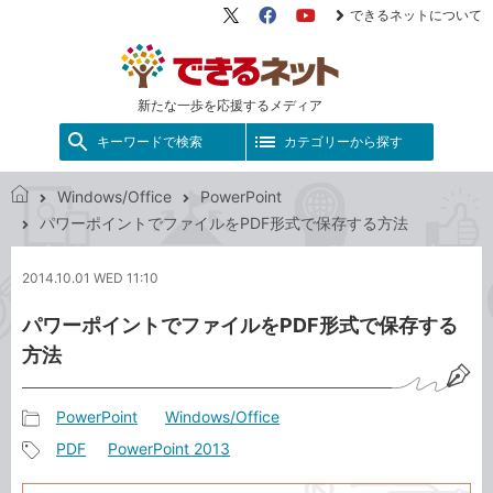
できるネットについて
X（旧
Facebook
YouTube
Twitter）
新たな一歩を応援するメディア
キーワードで検索
カテゴリーから探す
Windows/Office
PowerPoint
で
パワーポイントでファイルをPDF形式で保存する方法
き
る
2014.10.01 WED 11:10
ネ
ッ
パワーポイントでファイルをPDF形式で保存する
ト
方法
PowerPoint
Windows/Office
記
PDF
PowerPoint 2013
事
記
カ