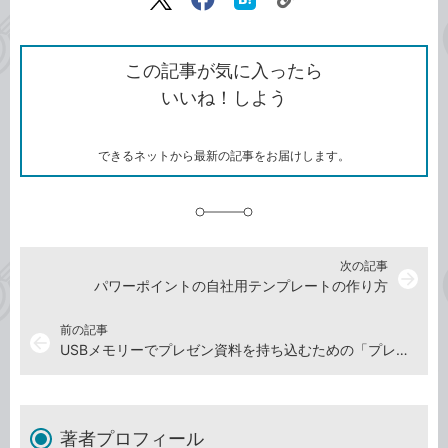
リ
X（旧
Facebook
は
ン
Twitter）
で
て
ク
で
シ
な
を
シ
ェ
ブ
この記事が気に入ったら
コ
ェ
ア
ッ
いいね！しよう
ピ
ア
ク
ー
マ
ー
ク
できるネットから最新の記事をお届けします。
に
追
加
次の記事
arrow_forward
パワーポイントの自社用テンプレートの作り方
前の記事
arrow_back
USBメモリーでプレゼン資料を持ち込むための「プレゼンテーションパック」の作り方
著者プロフィール