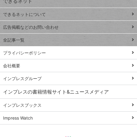
できるネット
連載
できるネットについて
Excel Q&A
close
閉じ
トイアンナ流仕
広告掲載などのお問い合わせ
る
事術
全記事一覧
PowerAutomate
ではじめる業務
プライバシーポリシー
の完全自動化
会社概要
AI議事録作成術
Windows 11
インプレスグループ
Q&A
インプレスの書籍情報サイト&ニュースメディア
Teams踏み込み
活用術
インプレスブックス
Excel講師の仕事
Impress Watch
術
エクセル時短