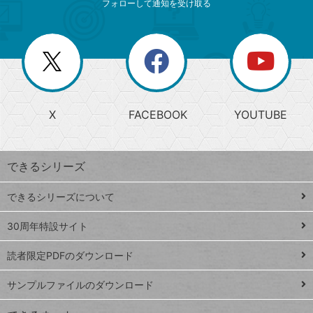
ニ
リ
フォローして通知を受け取る
ゴ
ュ
ー
ー
一
リ
を
覧
閉
を
ー
じ
閉
か
る
じ
る
search
ら
急
X
FACEBOOK
YOUTUBE
探
上
検
昇
索
す
ワ
できるシリーズ
ー
ド
できるシリーズについて
Google
ト
スプレ
ッ
30周年特設サイト
ッドシ
プ
読者限定PDFのダウンロード
ート
ペ
iPhone
ー
サンプルファイルのダウンロード
VLOOKUP
ジ