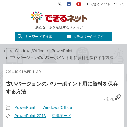
できるネットについて
X（旧
Facebook
YouTube
Twitter）
新たな一歩を応援するメディア
キーワードで検索
カテゴリーから探す
Windows/Office
PowerPoint
で
古いバージョンのパワーポイント用に資料を保存する方法
き
る
2014.10.01 WED 11:10
ネ
ッ
古いバージョンのパワーポイント用に資料を保存
ト
する方法
PowerPoint
Windows/Office
記
PowerPoint 2013
互換モード
事
記
カ