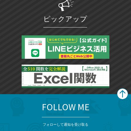
ピックアップ
FOLLOW ME
search
format_list_bulleted
検
カ
検
カ
索
テ
メ
ゴ
索
テ
ニ
リ
フォローして通知を受け取る
ゴ
ュ
ー