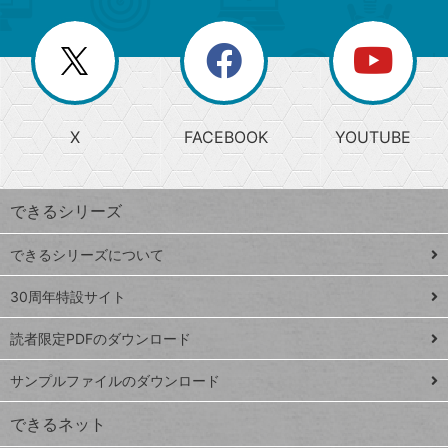
ー
一
リ
を
覧
閉
を
ー
じ
閉
か
る
じ
る
search
ら
急
X
FACEBOOK
YOUTUBE
探
上
検
昇
索
す
ワ
できるシリーズ
ー
ド
できるシリーズについて
Google
ト
スプレ
ッ
30周年特設サイト
ッドシ
プ
読者限定PDFのダウンロード
ート
ペ
iPhone
ー
サンプルファイルのダウンロード
VLOOKUP
ジ
できるネット
連載