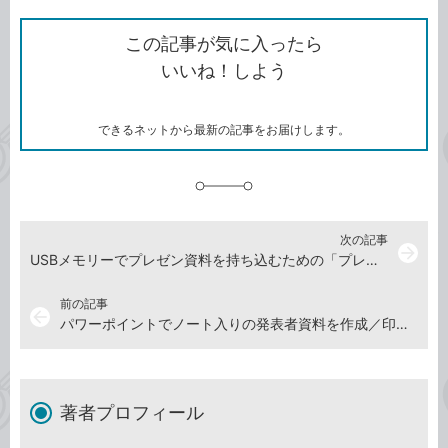
ク
で
シ
な
を
シ
ェ
ブ
この記事が気に入ったら
コ
ェ
ア
ッ
いいね！しよう
ピ
ア
ク
ー
マ
ー
ク
できるネットから最新の記事をお届けします。
に
追
加
次の記事
arrow_forward
USBメモリーでプレゼン資料を持ち込むための「プレゼンテーションパック」の作り方
前の記事
arrow_back
パワーポイントでノート入りの発表者資料を作成／印刷する方法
著者プロフィール