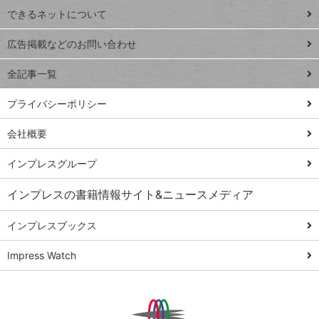
できるネットについて
Excel Q&A
close
閉じ
トイアンナ流仕
広告掲載などのお問い合わせ
る
事術
全記事一覧
PowerAutomate
ではじめる業務
プライバシーポリシー
の完全自動化
会社概要
AI議事録作成術
Windows 11
インプレスグループ
Q&A
インプレスの書籍情報サイト&ニュースメディア
Teams踏み込み
活用術
インプレスブックス
Excel講師の仕事
Impress Watch
術
エクセル時短
パワポ時短