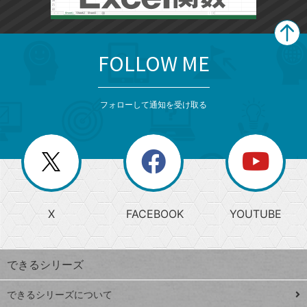
FOLLOW ME
search
format_list_bulleted
検
カ
検
カ
索
テ
メ
ゴ
索
テ
ニ
リ
フォローして通知を受け取る
ゴ
ュ
ー
ー
一
リ
を
覧
閉
を
ー
じ
閉
か
る
じ
る
search
ら
急
X
FACEBOOK
YOUTUBE
探
上
検
昇
索
す
ワ
できるシリーズ
ー
ド
できるシリーズについて
Google