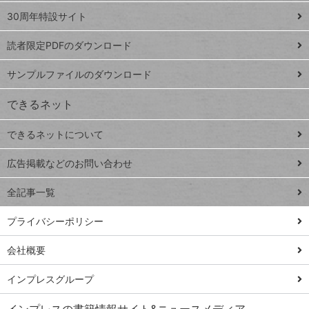
ト
スプレ
ッ
30周年特設サイト
ッドシ
プ
読者限定PDFのダウンロード
ート
ペ
iPhone
ー
サンプルファイルのダウンロード
VLOOKUP
ジ
できるネット
連載
できるネットについて
Excel Q&A
close
閉じ
トイアンナ流仕
広告掲載などのお問い合わせ
る
事術
全記事一覧
PowerAutomate
ではじめる業務
プライバシーポリシー
の完全自動化
会社概要
AI議事録作成術
Windows 11
インプレスグループ
Q&A