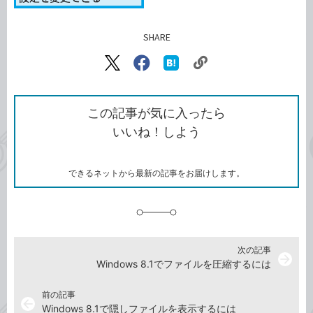
SHARE
記事をシェアする
リ
X（旧
Facebook
は
ン
Twitter）
で
て
ク
で
シ
な
を
シ
ェ
ブ
この記事が気に入ったら
コ
ェ
ア
ッ
いいね！しよう
ピ
ア
ク
ー
マ
ー
ク
できるネットから最新の記事をお届けします。
に
追
加
次の記事
arrow_forward
Windows 8.1でファイルを圧縮するには
前の記事
arrow_back
Windows 8.1で隠しファイルを表示するには