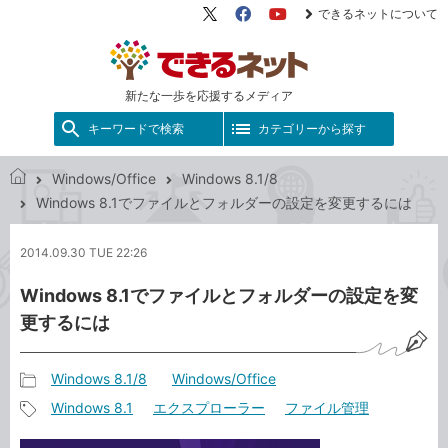
できるネットについて
X（旧
Facebook
YouTube
Twitter）
新たな一歩を応援するメディア
キーワードで検索
カテゴリーから探す
Windows/Office
Windows 8.1/8
で
Windows 8.1でファイルとフォルダーの設定を変更するには
き
る
2014.09.30 TUE 22:26
ネ
ッ
Windows 8.1でファイルとフォルダーの設定を変
ト
更するには
Windows 8.1/8
Windows/Office
記
Windows 8.1
エクスプローラー
ファイル管理
事
記
カ