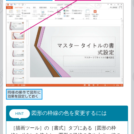
図形の枠線の色を変更するには
HINT
［描画ツール］の［書式］タブにある［図形の枠