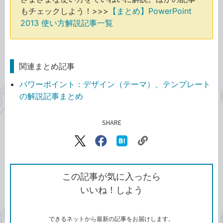
もチェックしよう！>>>
【まとめ】PowerPoint
2013 使い方解説記事一覧
関連まとめ記事
パワーポイント：デザイン（テーマ）、テンプレート
の解説記事まとめ
SHARE
記事をシェアする
リ
X（旧
Facebook
は
ン
Twitter）
で
て
ク
で
シ
な
を
シ
ェ
ブ
この記事が気に入ったら
コ
ェ
ア
ッ
いいね！しよう
ピ
ア
ク
ー
マ
ー
ク
できるネットから最新の記事をお届けします。