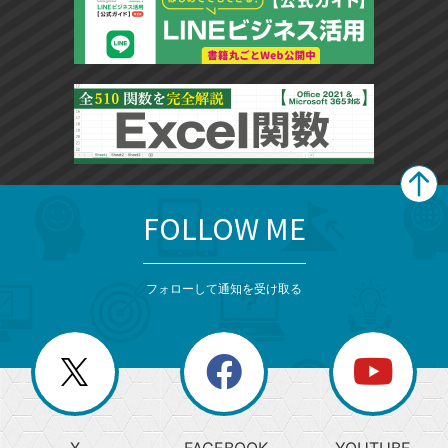
FOLLOW ME
search
format_list_bulleted
検
カ
検
カ
索
テ
メ
ゴ
索
テ
ニ
リ
フォローして通知を受け取る
ゴ
ュ
ー
ー
一
リ
を
覧
閉
を
ー
じ
閉
か
る
じ
る
search
ら
急
X
FACEBOOK
YOUTUBE