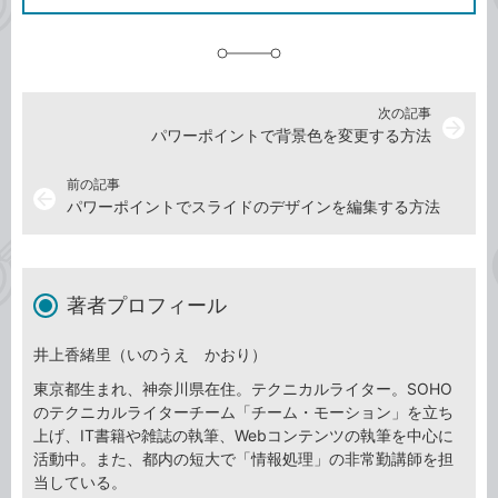
に
追
加
次の記事
arrow_forward
パワーポイントで背景色を変更する方法
前の記事
arrow_back
パワーポイントでスライドのデザインを編集する方法
著者プロフィール
井上香緒里（いのうえ かおり）
東京都生まれ、神奈川県在住。テクニカルライター。SOHO
のテクニカルライターチーム「チーム・モーション」を立ち
上げ、IT書籍や雑誌の執筆、Webコンテンツの執筆を中心に
活動中。また、都内の短大で「情報処理」の非常勤講師を担
当している。