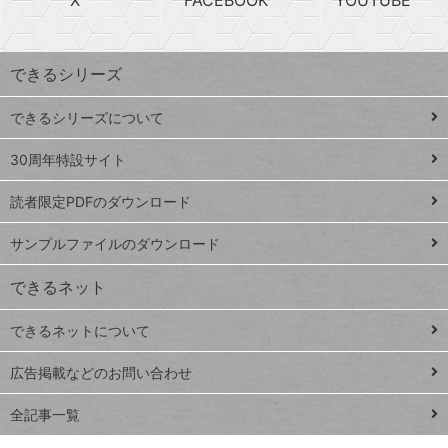
探
上
検
昇
索
す
ワ
できるシリーズ
ー
ド
できるシリーズについて
Google
ト
スプレ
ッ
30周年特設サイト
ッドシ
プ
読者限定PDFのダウンロード
ート
ペ
iPhone
ー
サンプルファイルのダウンロード
VLOOKUP
ジ
できるネット
連載
できるネットについて
Excel Q&A
close
閉じ
トイアンナ流仕
広告掲載などのお問い合わせ
る
事術
全記事一覧
PowerAutomate