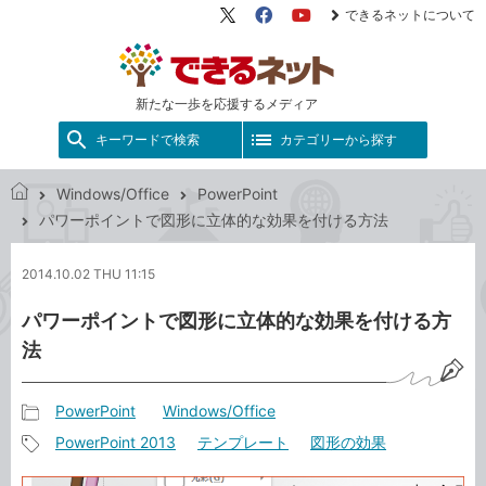
できるネットについて
X（旧
Facebook
YouTube
Twitter）
新たな一歩を応援するメディア
キーワードで検索
カテゴリーから探す
Windows/Office
PowerPoint
で
パワーポイントで図形に立体的な効果を付ける方法
き
る
2014.10.02 THU 11:15
ネ
ッ
パワーポイントで図形に立体的な効果を付ける方
ト
法
PowerPoint
Windows/Office
記
PowerPoint 2013
テンプレート
図形の効果
事
記
カ