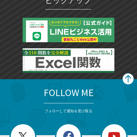
ピックアップ
FOLLOW ME
search
format_list_bulleted
検
カ
検
カ
索
テ
メ
ゴ
索
テ
ニ
リ
フォローして通知を受け取る
ゴ
ュ
ー
ー
一
リ
を
覧
閉
を
ー