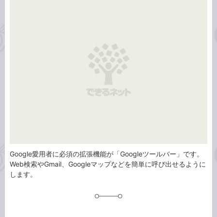
事
テ
タ
ゴ
グ
リ
Google愛用者に必須の拡張機能が「Googleツールバー」です。
Web検索やGmail、Googleマップなどを簡単に呼び出せるように
します。