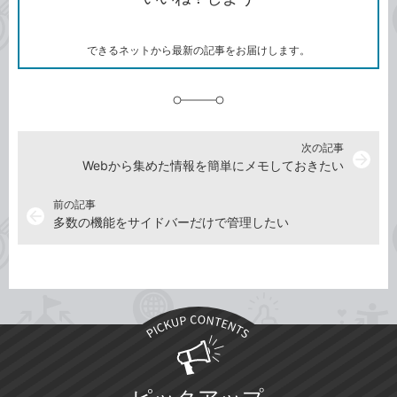
ー
マ
ー
ク
できるネットから最新の記事をお届けします。
に
追
加
次の記事
arrow_forward
Webから集めた情報を簡単にメモしておきたい
前の記事
arrow_back
多数の機能をサイドバーだけで管理したい