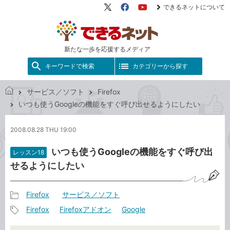
できるネットについて
X（旧
Facebook
YouTube
Twitter）
新たな一歩を応援するメディア
キーワードで検索
カテゴリーから探す
サービス／ソフト
Firefox
で
いつも使うGoogleの機能をすぐ呼び出せるようにしたい
き
る
2008.08.28 THU 19:00
ネ
ッ
いつも使うGoogleの機能をすぐ呼び出
レッスン18
ト
せるようにしたい
Firefox
サービス／ソフト
記
Firefox
Firefoxアドオン
Google
事
記
カ