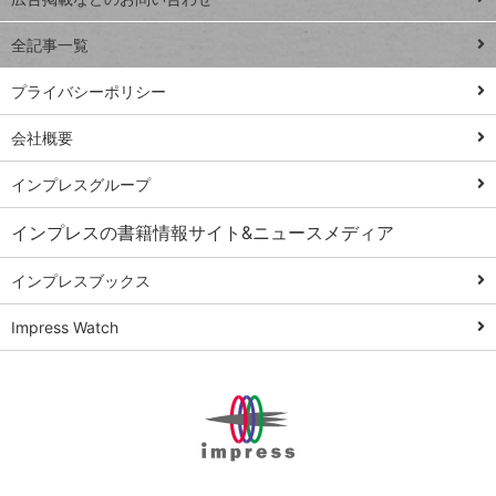
る
事術
全記事一覧
PowerAutomate
ではじめる業務
プライバシーポリシー
の完全自動化
会社概要
AI議事録作成術
Windows 11
インプレスグループ
Q&A
インプレスの書籍情報サイト&ニュースメディア
Teams踏み込み
活用術
インプレスブックス
Excel講師の仕事
Impress Watch
術
エクセル時短
パワポ時短
Windows Tips
神保町ペロリ旅