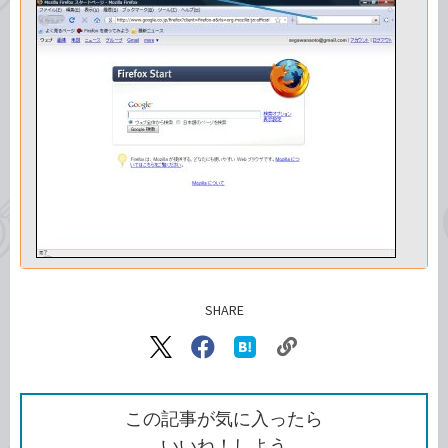
SHARE
記事をシェアする
リ
X（旧
Facebook
は
ン
Twitter）
で
て
ク
で
シ
な
を
シ
ェ
ブ
この記事が気に入ったら
コ
ェ
ア
ッ
いいね！しよう
ピ
ア
ク