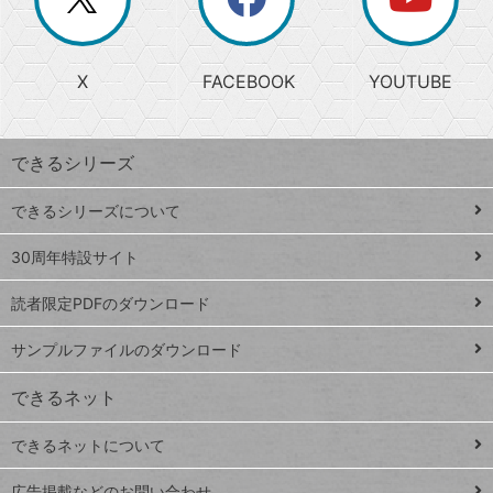
じ
閉
か
る
じ
る
search
ら
急
X
FACEBOOK
YOUTUBE
探
上
検
昇
索
す
ワ
できるシリーズ
ー
ド
できるシリーズについて
Google
ト
スプレ
ッ
30周年特設サイト
ッドシ
プ
読者限定PDFのダウンロード
ート
ペ
iPhone
ー
サンプルファイルのダウンロード
VLOOKUP
ジ
できるネット
連載
できるネットについて
Excel Q&A
close
閉じ
トイアンナ流仕
広告掲載などのお問い合わせ