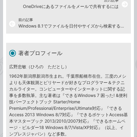
次の記事
arrow_forward
OneDriveにあるファイルをメールで共有するには
前の記事
arrow_back
Windows 8.1でファイルを日付やサイズから検索するには
著者プロフィール
広野忠敏（ひろの ただとし）
1962年新潟県新潟市生まれ。千葉県船橋市在住。三度のメシ
よりも天体観測とビリヤードが好きなプログラマー＆テクニ
カルライター。コンピューターやインターネットに関する記
事を多数執筆。主な著者は『できるWindows 7 困った! &便利
技パーフェクトブック Starter/Home
Premium/Professional/Enterprise/Ultimate対応』『できる
Access 2013 Windows 8/7対応』『できるポケットAccess基
本マスターブック 2013/2010/2007対応』『できるホームペ
ージ・ビルダー18 Windows 8/7/Vista/XP対応』（以上、イ
ンプレスジャパン）など多数。