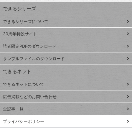
ワ
できるシリーズ
ー
ド
できるシリーズについて
Google
ト
スプレ
ッ
30周年特設サイト
ッドシ
プ
読者限定PDFのダウンロード
ート
ペ
iPhone
ー
サンプルファイルのダウンロード
VLOOKUP
ジ
できるネット
連載
できるネットについて
Excel Q&A
close
閉じ
トイアンナ流仕
広告掲載などのお問い合わせ
る
事術
全記事一覧
PowerAutomate
ではじめる業務
プライバシーポリシー
の完全自動化