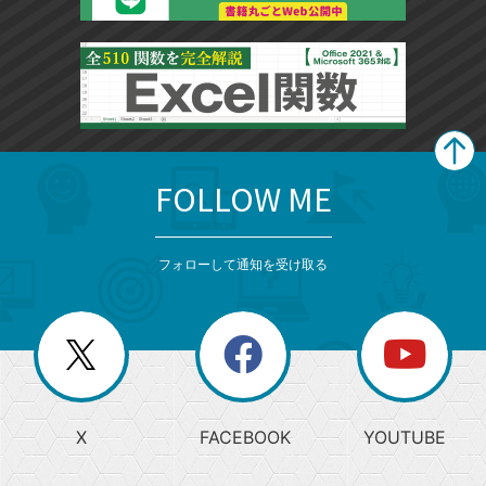
FOLLOW ME
search
format_list_bulleted
検
カ
検
カ
索
テ
メ
ゴ
索
テ
ニ
リ
フォローして通知を受け取る
ゴ
ュ
ー
ー
一
リ
を
覧
閉
を
ー
じ
閉
か
る
じ
る
search
ら
急
X
FACEBOOK
YOUTUBE
探
上
検
昇
索
す