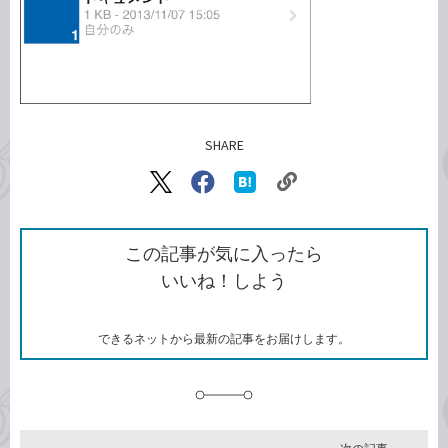
SHARE
記事をシェアする
リ
X（旧
Facebook
は
ン
Twitter）
で
て
ク
で
シ
な
を
シ
ェ
ブ
この記事が気に入ったら
コ
ェ
ア
ッ
いいね！しよう
ピ
ア
ク
ー
マ
ー
ク
できるネットから最新の記事をお届けします。
に
追
加