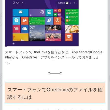
事
テ
タ
ゴ
グ
リ
スマートフォンでOneDriveを使うときは、App StoreやGoogle
Playから［OneDrive］アプリをインストールしておきましょ
う。
スマートフォンでOneDriveのファイルを確
認するには