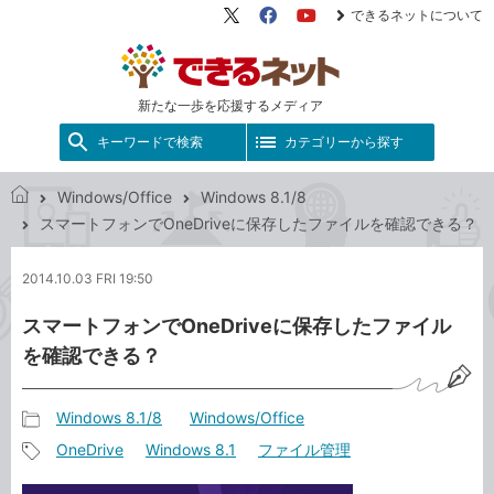
できるネットについて
X（旧
Facebook
YouTube
Twitter）
新たな一歩を応援するメディア
キーワードで検索
カテゴリーから探す
Windows/Office
Windows 8.1/8
で
スマートフォンでOneDriveに保存したファイルを確認できる？
き
る
2014.10.03 FRI 19:50
ネ
ッ
スマートフォンでOneDriveに保存したファイル
ト
を確認できる？
Windows 8.1/8
Windows/Office
記
OneDrive
Windows 8.1
ファイル管理
事
記
カ