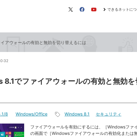
できるネットにつ
X（旧
Facebook
YouTube
Twitter）
1でファイアウォールの有効と無効を切り替えるには
20:32
ows 8.1でファイアウォールの有効と無効
.1/8
Windows/Office
Windows 8.1
セキュリティ
記
事
ファイアウォールを有効にするには、［Windowsファ
の画面で［Windowsファイアウォールの有効化または
タ