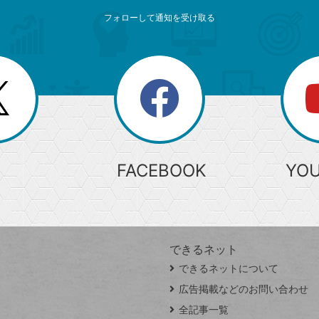
フォローして通知を受け取る
search
検
索
FACEBOOK
YO
できるネット
できるネットについて
広告掲載などのお問い合わせ
全記事一覧