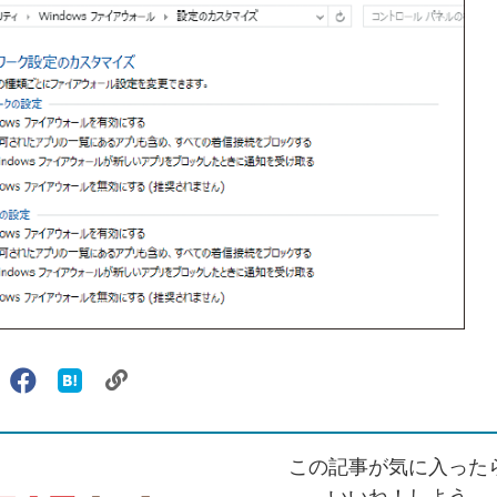
リ
X（旧
Facebook
は
ェアする
ン
witter）
で
て
ク
で
シ
な
を
シ
ェ
ブ
この記事が気に入った
コ
ェ
ア
ッ
ピ
ア
ク
いいね！しよう