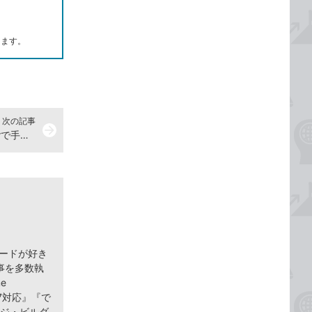
します。
次の記事
arrow_forward
Windows 8.1のWindows Defenderで手動によるウイルススキャンをするには
ヤードが好き
事を多数執
e
 8/7対応』『で
ページ・ビルダ