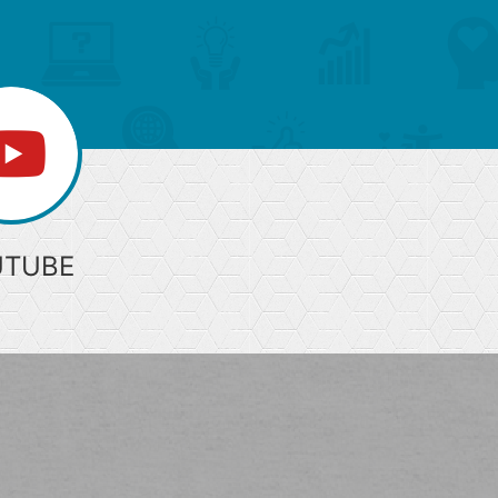
へ
UTUBE