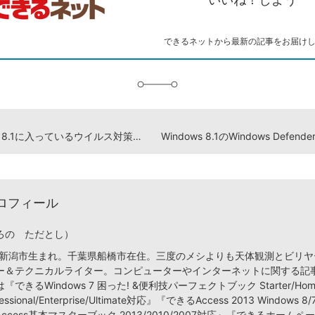
ー
マ
ー
ク
できるネットから最新の記事をお届け
に
追
加
Windows 8.1に入っているウイルス対策ソフトは？
ロフィール
ろの ただとし）
潟県新潟市生まれ。千葉県船橋市在住。三度のメシよりも天体観測とビリ
ー＆テクニカルライター。コンピューターやインターネットに関する記
できるWindows 7 困った! &便利技パーフェクトブック Starter/Hom
fessional/Enterprise/Ultimate対応』『できるAccess 2013 Windows
ccess基本マスターブック 2013/2010/2007対応』『できるホーム