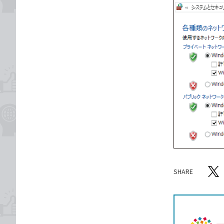
SHARE
記事をシ
T