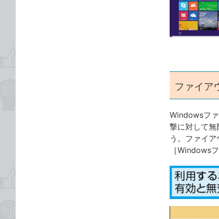
な
テ
ブ
ゴ
ッ
リ
ク
マ
ー
ク
ファイア
に
追
加
Window
撃に対して無
う。ファイア
［Windo