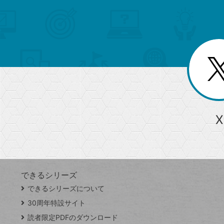
メ
ゴ
索
テ
ニ
リ
ュ
ー
ゴ
ー
一
を
覧
リ
閉
を
じ
閉
ー
る
じ
る
か
ら
急上昇ワード
X
探
Googleスプレッドシート
iPhone
VLOOKUP
す
できるシリーズ
close
できるシリーズについて
閉
ト
じ
ッ
30周年特設サイト
る
プ
読者限定PDFのダウンロード