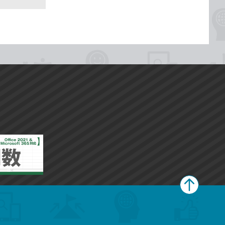
ペ
ー
ジ
上
部