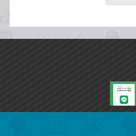
search
format_list_bulleted
検
カ
検
カ
索
テ