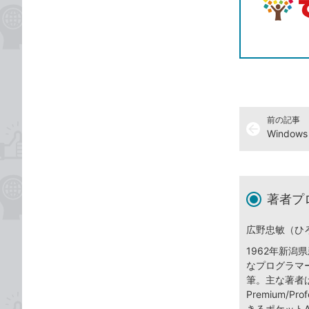
前の記事
arrow_back
著者プ
広野忠敏（ひ
1962年新
なプログラマ
筆。主な著者は『
Premium/Pro
きるポケットA