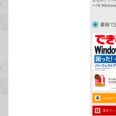
ー18 Wind
書籍で
Amazo
楽天ブッ