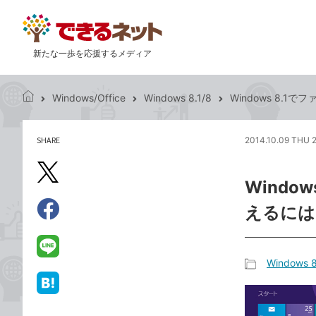
新たな一歩を応援するメディア
Windows/Office
Windows 8.1/8
Windows 8.
で
き
る
SHARE
2014.10.09 THU 
記
ネ
事
ッ
を
X（旧
ト
Wind
シ
Twitter）
ェ
えるには
で
ア
Facebook
す
シ
で
る
ェ
シ
LINE
Windows 8
ア
ェ
で
記
ア
送
は
事
る
て
カ