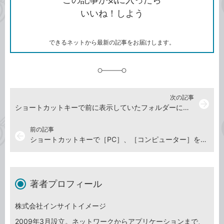
コ
ェ
ア
ッ
いいね！しよう
ピ
ア
ク
ー
マ
ー
ク
できるネットから最新の記事をお届けします。
に
追
加
次の記事
arrow_forward
ショートカットキーで前に表示していたフォルダーに戻る
前の記事
arrow_back
ショートカットキーで［PC］、［コンピューター］を表示する
著者プロフィール
株式会社インサイトイメージ
2009年3月設立。ネットワークからアプリケーションまで、