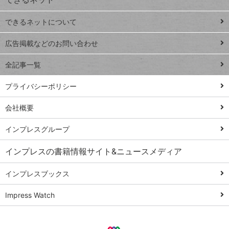
連載
できるネットについて
Excel Q&A
close
閉じ
トイアンナ流仕
広告掲載などのお問い合わせ
る
事術
全記事一覧
PowerAutomate
ではじめる業務
プライバシーポリシー
の完全自動化
会社概要
AI議事録作成術
Windows 11
インプレスグループ
Q&A
インプレスの書籍情報サイト&ニュースメディア
Teams踏み込み
活用術
インプレスブックス
Excel講師の仕事
Impress Watch
術
エクセル時短