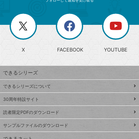
ニ
リ
フォローして通知を受け取る
ゴ
ュ
ー
ー
一
リ
を
覧
閉
を
ー
じ
閉
か
る
じ
る
search
ら
急
X
FACEBOOK
YOUTUBE
探
上
検
昇
索
す
ワ
できるシリーズ
ー
ド
できるシリーズについて
Google
ト
スプレ
ッ
30周年特設サイト
ッドシ
プ
読者限定PDFのダウンロード
ート
ペ
iPhone
ー
サンプルファイルのダウンロード
VLOOKUP
ジ
できるネット