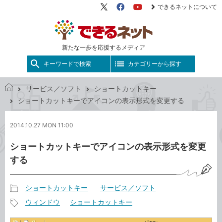
できるネットについて
X（旧
Facebook
YouTube
Twitter）
新たな一歩を応援するメディア
キーワードで検索
カテゴリーから探す
サービス／ソフト
ショートカットキー
で
ショートカットキーでアイコンの表示形式を変更する
き
る
2014.10.27 MON 11:00
ネ
ッ
ショートカットキーでアイコンの表示形式を変更
ト
する
ショートカットキー
サービス／ソフト
記
ウィンドウ
ショートカットキー
事
記
カ