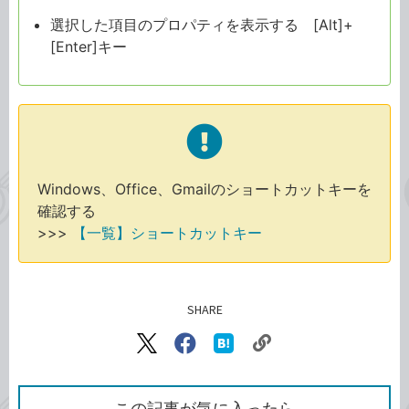
選択した項目のプロパティを表示する [Alt]+
[Enter]キー
Windows、Office、Gmailのショートカットキーを
確認する
>>>
【一覧】ショートカットキー
SHARE
記事をシェアする
リ
X（旧
Facebook
は
ン
Twitter）
で
て
ク
で
シ
な
を
シ
ェ
ブ
この記事が気に入ったら