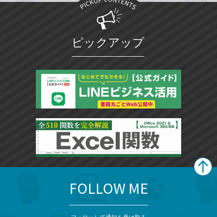
ピックアップ
FOLLOW ME
search
format_list_bulleted
検
カ
検
カ
索
テ
メ
ゴ
索
テ