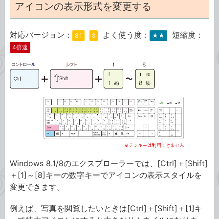
アイコンの表示形式を変更する
対応バージョン：
よく使う度：
短縮度：
8.1
8
★★
4倍速
Windows 8.1/8のエクスプローラーでは、[Ctrl]＋[Shift]
＋[1]～[8]キーの数字キーでアイコンの表示スタイルを
変更できます。
例えば、写真を閲覧したいときは[Ctrl]＋[Shift]＋[1]キ