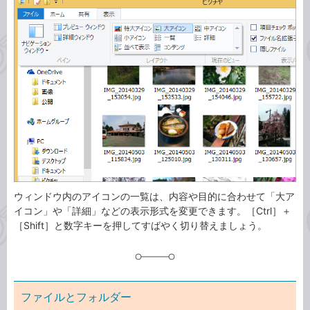
事
テ
タ
ゴ
グ
リ
ウィンドウ内のアイコンの一覧は、内容や目的に合わせて「大ア
イコン」や「詳細」などの表示形式を変更できます。［Ctrl］＋
［Shift］と数字キーを押してすばやく切り替えましょう。
ファイルとフォルダー