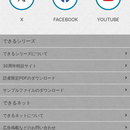
か
る
じ
る
search
ら
急
X
FACEBOOK
YOUTUBE
探
上
検
昇
索
す
ワ
できるシリーズ
ー
ド
できるシリーズについて
Google
ト
スプレ
ッ
30周年特設サイト
ッドシ
プ
読者限定PDFのダウンロード
ート
ペ
iPhone
ー
サンプルファイルのダウンロード
VLOOKUP
ジ
できるネット
連載
できるネットについて
Excel Q&A
close
閉じ
トイアンナ流仕
広告掲載などのお問い合わせ