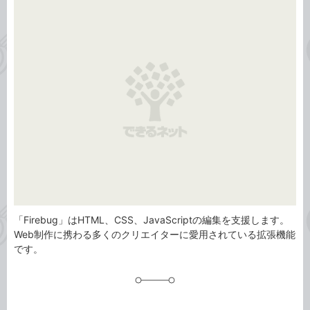
事
テ
タ
ゴ
グ
リ
「Firebug」はHTML、CSS、JavaScriptの編集を支援します。
Web制作に携わる多くのクリエイターに愛用されている拡張機能
です。