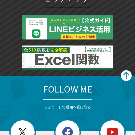
FOLLOW ME
search
format_list_bulleted
検
カ
検
カ
索
テ
メ
ゴ
索
テ
ニ
リ
フォローして通知を受け取る
ゴ
ュ
ー
ー
一
リ
を
覧
閉
を
ー
じ
閉