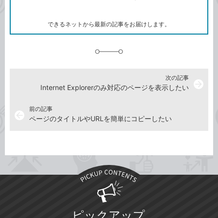
ー
マ
ー
ク
できるネットから最新の記事をお届けします。
に
追
加
次の記事
arrow_forward
Internet Explorerのみ対応のページを表示したい
前の記事
arrow_back
ページのタイトルやURLを簡単にコピーしたい
ピックアップ