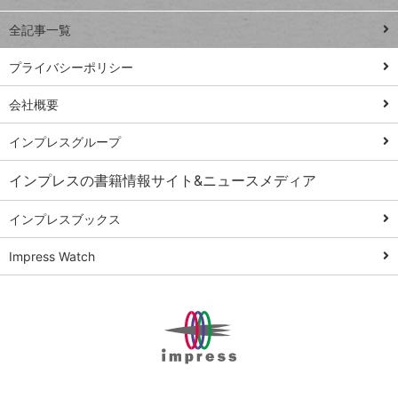
る
事術
全記事一覧
PowerAutomate
ではじめる業務
プライバシーポリシー
の完全自動化
会社概要
AI議事録作成術
Windows 11
インプレスグループ
Q&A
インプレスの書籍情報サイト&ニュースメディア
Teams踏み込み
活用術
インプレスブックス
Excel講師の仕事
Impress Watch
術
エクセル時短
パワポ時短
Windows Tips
神保町ペロリ旅