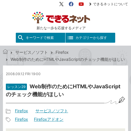
できるネットについて
X（旧
Facebook
YouTube
Twitter）
新たな一歩を応援するメディア
キーワードで検索
カテゴリーから探す
サービス／ソフト
Firefox
で
Web制作のためにHTMLやJavaScriptのチェック機能がほしい
き
る
2008.09.12 FRI 19:00
ネ
ッ
Web制作のためにHTMLやJavaScript
レッスン29
ト
のチェック機能がほしい
Firefox
サービス／ソフト
記
Firefox
Firefoxアドオン
事
記
カ