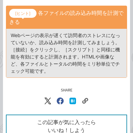
各ファイルの読み込み時間を計測で
[ヒント]
きる
Webページの表示が遅くて訪問者のストレスになっ
ていないか、読み込み時間を計測してみましょう。
［接続］をクリックし、［スクリプト］と同様に機
能を有効にすると計測されます。HTMLや画像な
ど、各ファイルとトータルの時間をミリ秒単位でチ
ェック可能です。
SHARE
記事をシェアする
リ
X（旧
Facebook
は
ン
Twitter）
で
て
ク
で
シ
な
を
シ
ェ
ブ
この記事が気に入ったら
コ
ェ
ア
ッ
いいね！しよう
ピ
ア
ク