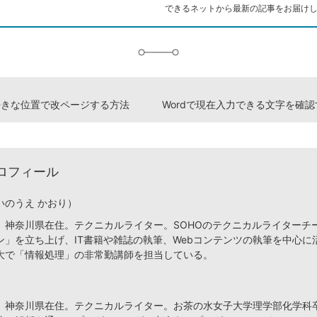
ク
できるネットから最新の記事をお届け
に
追
加
で好きな位置で改ページする方法
ロフィール
いのうえ かおり）
、神奈川県在住。テクニカルライター。SOHOのテクニカルライターチ
ン」を立ち上げ、IT書籍や雑誌の執筆、Webコンテンツの執筆を中心に
大で「情報処理」の非常勤講師を担当している。
、神奈川県在住。テクニカルライター。お茶の水女子大学理学部化学科