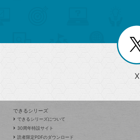
索
テ
メ
ゴ
索
テ
ニ
リ
ュ
ー
ゴ
ー
一
を
覧
リ
閉
を
じ
閉
ー
る
じ
る
か
ら
急上昇ワード
X
探
Googleスプレッドシート
iPhone
VLOOKUP
す
できるシリーズ
close
できるシリーズについて
閉
ト
じ
ッ
30周年特設サイト
る
プ
読者限定PDFのダウンロード