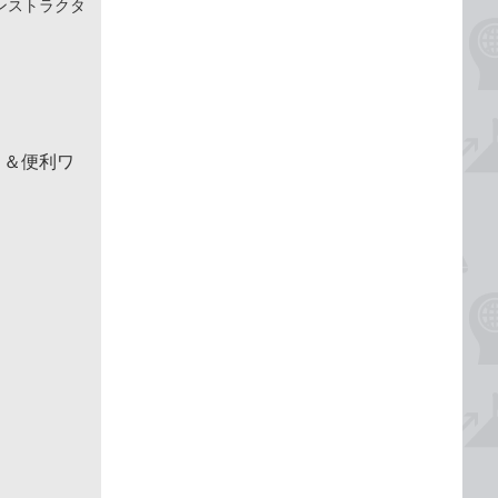
ンストラクタ
！＆便利ワ