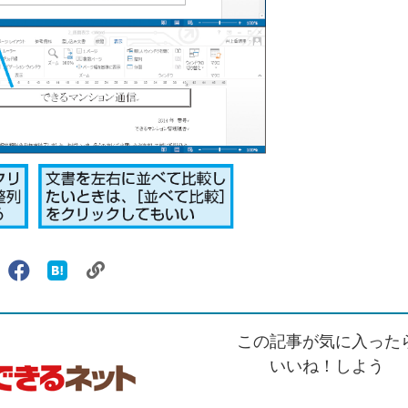
リ
X（旧
Facebook
は
ェアする
ン
witter）
で
て
ク
で
シ
な
を
シ
ェ
ブ
この記事が気に入った
コ
ェ
ア
ッ
ピ
ア
ク
いいね！しよう
ー
マ
ー