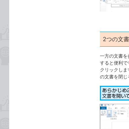
ゴ
な
リ
ブ
ッ
ク
マ
ー
2つの文
ク
に
一方の文書を
追
すると便利で
加
クリックしま
の文書を閉じ