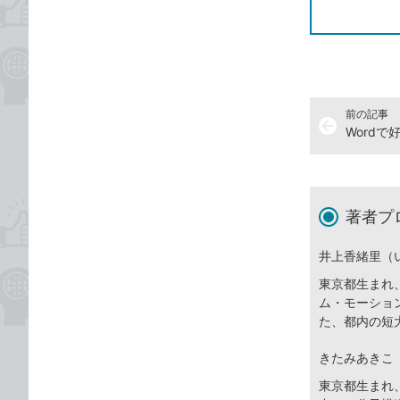
前の記事
arrow_back
Word
著者プ
井上香緒里（
東京都生まれ
ム・モーショ
た、都内の短
きたみあきこ
東京都生まれ