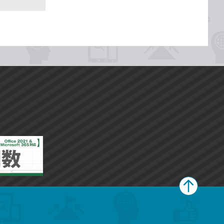
ペ
ー
ジ
上
部