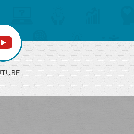
へ
UTUBE