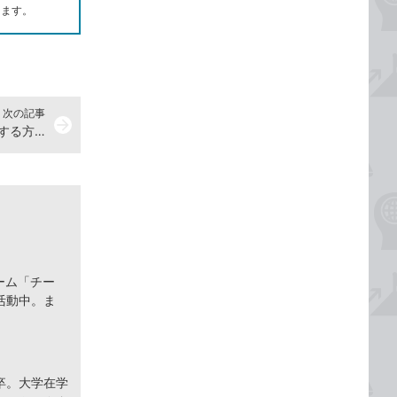
します。
次の記事
arrow_forward
Wordで現在入力できる文字を確認する方法
ーム「チー
活動中。ま
卒。大学在学