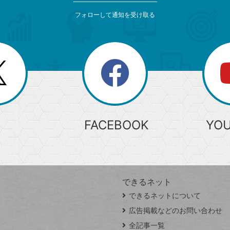
フォローして通知を受け取る
search
検
索
FACEBOOK
YO
できるネット
できるネットについて
広告掲載などのお問い合わせ
全記事一覧