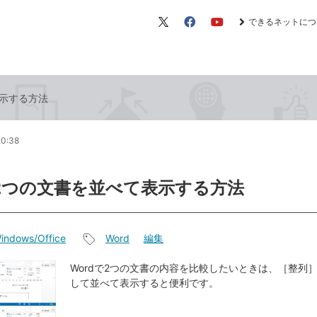
できるネットにつ
X（旧
Facebook
YouTube
Twitter）
表示する方法
20:38
で2つの文書を並べて表示する方法
indows/Office
Word
編集
記
事
Wordで2つの文書の内容を比較したいときは、［整列
して並べて表示すると便利です。
タ
グ