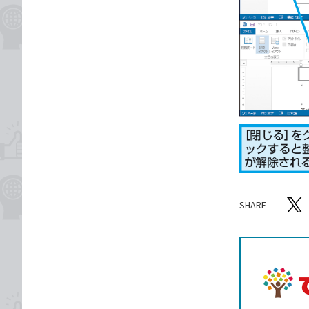
SHARE
記事をシ
T