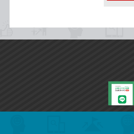
search
format_list_bulleted
検
カ
検
カ