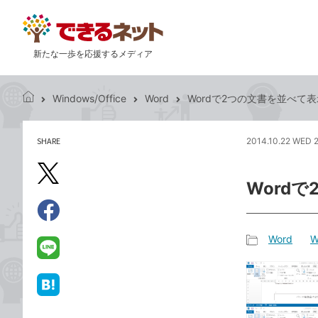
新たな一歩を応援するメディア
Windows/Office
Word
Wordで2つの文書を並べて
で
き
る
SHARE
2014.10.22 WED 
記
ネ
事
ッ
を
X（旧
ト
Word
シ
Twitter）
ェ
で
ア
Facebook
す
シ
で
Word
W
る
ェ
記
シ
LINE
ア
事
ェ
で
カ
ア
送
は
テ
る
て