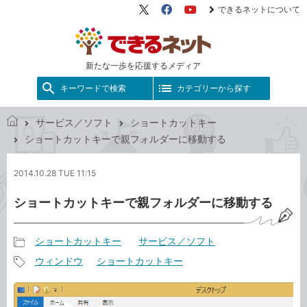
できるネットについて
X（旧
Facebook
YouTube
Twitter）
新たな一歩を応援するメディア
キーワードで検索
カテゴリーから探す
サービス／ソフト
ショートカットキー
で
ショートカットキーで親フォルダーに移動する
き
る
2014.10.28 TUE 11:15
ネ
ッ
ショートカットキーで親フォルダーに移動する
ト
ショートカットキー
サービス／ソフト
記
ウィンドウ
ショートカットキー
事
記
カ
事
テ
タ