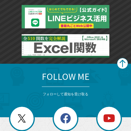
FOLLOW ME
search
format_list_bulleted
検
カ
検
カ
索
テ
メ
ゴ
索
テ
ニ
リ
フォローして通知を受け取る
ゴ
ュ
ー
ー
一
リ
を
覧
閉
を
ー
じ
閉
か
る
じ