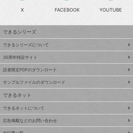
る
search
ら
急
X
FACEBOOK
YOUTUBE
探
上
検
昇
索
す
ワ
できるシリーズ
ー
ド
できるシリーズについて
Google
ト
スプレ
ッ
30周年特設サイト
ッドシ
プ
読者限定PDFのダウンロード
ート
ペ
iPhone
ー
サンプルファイルのダウンロード
VLOOKUP
ジ
できるネット
連載
できるネットについて
Excel Q&A
close
閉じ
トイアンナ流仕
広告掲載などのお問い合わせ
る
事術
全記事一覧