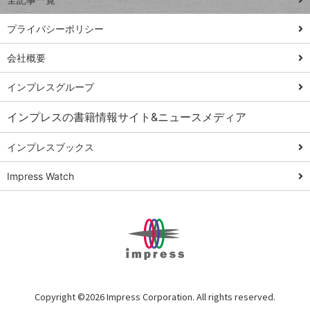
PowerAutomate
ではじめる業務
プライバシーポリシー
の完全自動化
会社概要
AI議事録作成術
Windows 11
インプレスグループ
Q&A
インプレスの書籍情報サイト&ニュースメディア
Teams踏み込み
活用術
インプレスブックス
Excel講師の仕事
Impress Watch
術
エクセル時短
パワポ時短
Windows Tips
神保町ペロリ旅
俺のメルカリ
Copyright ©
2026 Impress Corporation. All rights reserved.