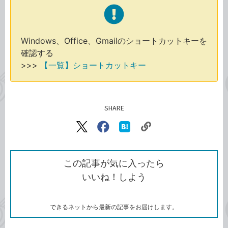
Windows、Office、Gmailのショートカットキーを
確認する
>>>
【一覧】ショートカットキー
SHARE
記事をシェアする
リ
X（旧
Facebook
は
ン
Twitter）
で
て
ク
で
シ
な
を
シ
ェ
ブ
この記事が気に入ったら
コ
ェ
ア
ッ
いいね！しよう
ピ
ア
ク
ー
マ
ー
ク
できるネットから最新の記事をお届けします。
に
追