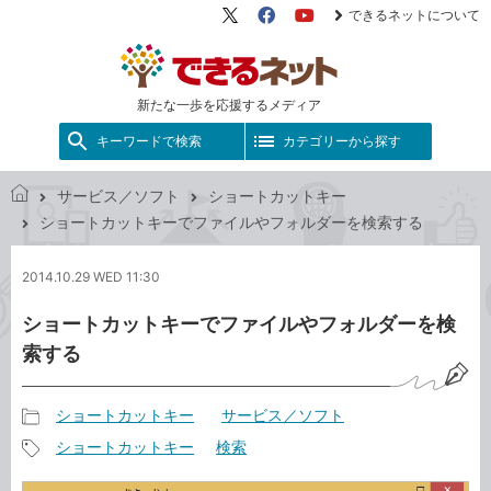
できるネットについて
X（旧
Facebook
YouTube
Twitter）
新たな一歩を応援するメディア
キーワードで検索
カテゴリーから探す
サービス／ソフト
ショートカットキー
で
ショートカットキーでファイルやフォルダーを検索する
き
る
2014.10.29 WED 11:30
ネ
ッ
ショートカットキーでファイルやフォルダーを検
ト
索する
ショートカットキー
サービス／ソフト
記
ショートカットキー
検索
事
記
カ