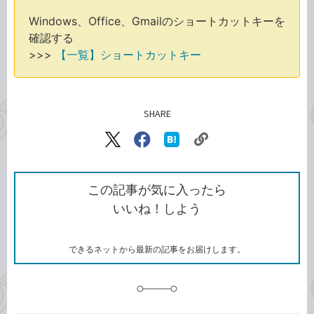
Windows、Office、Gmailのショートカットキーを
確認する
>>>
【一覧】ショートカットキー
SHARE
記事をシェアする
リ
X（旧
Facebook
は
ン
Twitter）
で
て
ク
で
シ
な
を
シ
ェ
ブ
この記事が気に入ったら
コ
ェ
ア
ッ
いいね！しよう
ピ
ア
ク
ー
マ
ー
ク
できるネットから最新の記事をお届けします。
に
追
加