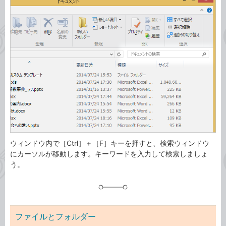
事
テ
タ
ゴ
グ
リ
ウィンドウ内で［Ctrl］＋［F］キーを押すと、検索ウィンドウ
にカーソルが移動します。キーワードを入力して検索しましょ
う。
ファイルとフォルダー