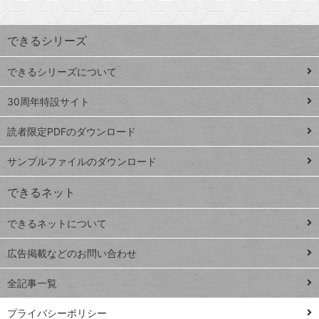
検
昇
索
す
ワ
できるシリーズ
ー
ド
できるシリーズについて
Google
ト
スプレ
ッ
30周年特設サイト
ッドシ
プ
読者限定PDFのダウンロード
ート
ペ
iPhone
ー
サンプルファイルのダウンロード
VLOOKUP
ジ
できるネット
連載
できるネットについて
Excel Q&A
close
閉じ
トイアンナ流仕
広告掲載などのお問い合わせ
る
事術
全記事一覧
PowerAutomate
ではじめる業務
プライバシーポリシー