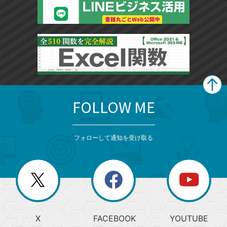
FOLLOW ME
search
format_list_bulleted
検
カ
検
カ
索
テ
メ
ゴ
索
テ
ニ
リ
フォローして通知を受け取る
ゴ
ュ
ー
ー
一
リ
を
覧
閉
を
ー
じ
閉
か
る
じ
る
search
ら
急
X
FACEBOOK
YOUTUBE
探
上