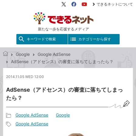
できるネットについて
X（旧
Facebook
YouTube
Twitter）
新たな一歩を応援するメディア
キーワードで検索
カテゴリーから探す
Google
Google AdSense
で
AdSense（アドセンス）の審査に落ちてしまったら？
き
る
2014.11.05 WED 12:00
ネ
ッ
AdSense（アドセンス）の審査に落ちてしまっ
ト
たら？
Google AdSense
Google
記
Google AdSense
事
記
カ