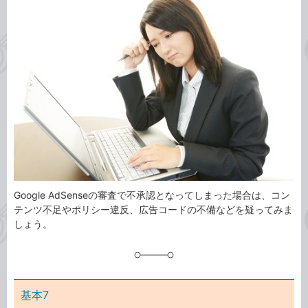
事
テ
タ
ゴ
グ
リ
Google AdSenseの審査で不承認となってしまった場合は、コン
テンツ不足やポリシー違反、広告コードの不備などを疑ってみま
しょう。
基本7