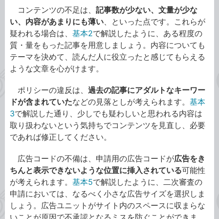
コンテンツの不足は、
記事数が少ない、文量が少な
い、内容があまりにも薄い
、といった点です。これらが
疑われる場合は、
基本2
で解説したように、ある程度の
質・量をもった記事を用意しましょう。内容についても
テーマを決めて、読んだ人に役立ったと感じてもらえる
ような文章を心がけます。
ポリシーの違反は、
過去の記事にアダルトなキーワー
ドが含まれていた
などの見落としが考えられます。
基本
3
で解説した通り、少しでも疑わしいと思われる内容は
取り扱わないという気持ちでコンテンツを見直し、必要
であれば修正してください。
広告コードの不備は、申請用の広告コードが
広告をき
ちんと表示できないような位置に挿入されている
可能性
が考えられます。
基本5
で解説したように、二次審査の
申請においては、なるべく小さな広告サイズを選択しま
しょう。広告ユニットがサイト内のスペースに収まらな
いことが原因で不承認となるミスを防ぐことができま