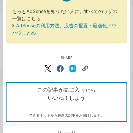
もっとAdSenseを知りたい人に。すべてのワザの
一覧はこちら
AdSenseの利用方法、広告の配置・最適化ノウ
ハウまとめ
SHARE
記事をシェアする
リ
X（旧
Facebook
は
ン
Twitter）
で
て
ク
で
シ
な
を
シ
ェ
ブ
この記事が気に入ったら
コ
ェ
ア
ッ
いいね！しよう
ピ
ア
ク
ー
マ
ー
ク
できるネットから最新の記事をお届けします。
に
追
加