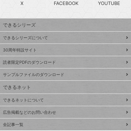
急
X
FACEBOOK
YOUTUBE
探
上
検
昇
索
す
ワ
できるシリーズ
ー
ド
できるシリーズについて
Google
ト
スプレ
ッ
30周年特設サイト
ッドシ
プ
読者限定PDFのダウンロード
ート
ペ
iPhone
ー
サンプルファイルのダウンロード
VLOOKUP
ジ
できるネット
連載
できるネットについて
Excel Q&A
close
閉じ
トイアンナ流仕
広告掲載などのお問い合わせ
る
事術
全記事一覧
PowerAutomate