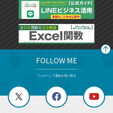
FOLLOW ME
search
format_list_bulleted
検
カ
検
カ
索
テ
メ
ゴ
索
テ
ニ
リ
フォローして通知を受け取る
ゴ
ュ
ー
ー
一
リ
を
覧
閉
を
ー
じ
閉
か
る
じ
る
search
ら