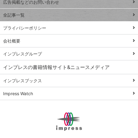
トイアンナ流仕
広告掲載などのお問い合わせ
る
事術
全記事一覧
PowerAutomate
ではじめる業務
プライバシーポリシー
の完全自動化
会社概要
AI議事録作成術
Windows 11
インプレスグループ
Q&A
インプレスの書籍情報サイト&ニュースメディア
Teams踏み込み
活用術
インプレスブックス
Excel講師の仕事
Impress Watch
術
エクセル時短
パワポ時短
Windows Tips
神保町ペロリ旅