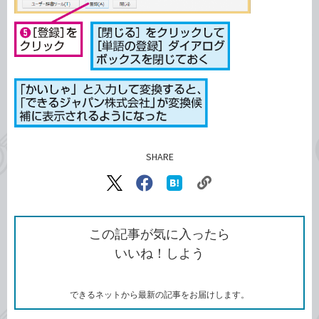
SHARE
記事をシェアする
リ
X（旧
Facebook
は
ン
Twitter）
で
て
ク
で
シ
な
を
シ
ェ
ブ
この記事が気に入ったら
コ
ェ
ア
ッ
いいね！しよう
ピ
ア
ク
ー
マ
ー
ク
できるネットから最新の記事をお届けします。
に
追