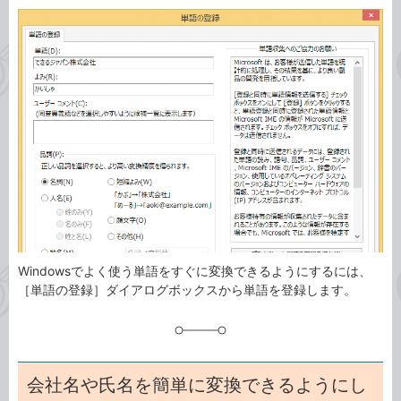
カ
事
テ
タ
ゴ
グ
リ
Windowsでよく使う単語をすぐに変換できるようにするには、
［単語の登録］ダイアログボックスから単語を登録します。
会社名や氏名を簡単に変換できるようにし