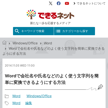
できるネットについて
X（旧
Facebook
YouTube
Twitter）
新たな一歩を応援するメディア
キーワードで検索
カテゴリーから探す
Windows/Office
Word
で
Wordで会社名や氏名などのよく使う文字列を簡単に変換できる
き
ようにする方法
る
ネ
2014.11.05 WED 11:00
ッ
ト
Wordで会社名や氏名などのよく使う文字列を簡
単に変換できるようにする方法
Word
Windows/Office
記
Word
編集
事
記