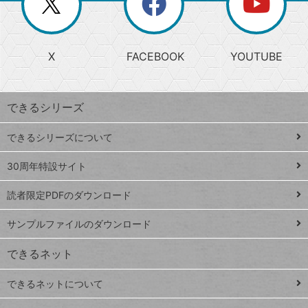
ー
じ
閉
か
る
じ
る
search
ら
急
X
FACEBOOK
YOUTUBE
探
上
検
昇
索
す
ワ
できるシリーズ
ー
ド
できるシリーズについて
Google
ト
スプレ
ッ
30周年特設サイト
ッドシ
プ
読者限定PDFのダウンロード
ート
ペ
iPhone
ー
サンプルファイルのダウンロード
VLOOKUP
ジ
できるネット
連載
できるネットについて
Excel Q&A
close
閉じ