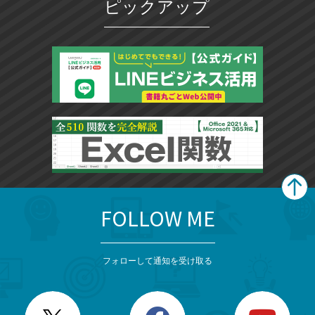
ピックアップ
FOLLOW ME
search
format_list_bulleted
検
カ
検
カ
索
テ
メ
ゴ
索
テ
ニ
リ
フォローして通知を受け取る
ゴ
ュ
ー
ー
一
リ
を
覧
閉
を