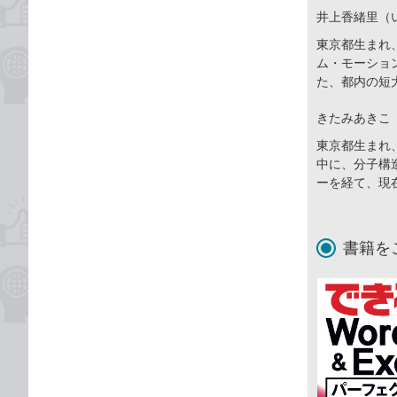
井上香緒里（
東京都生まれ
ム・モーショ
た、都内の短
きたみあきこ
東京都生まれ
中に、分子構
ーを経て、現
書籍を