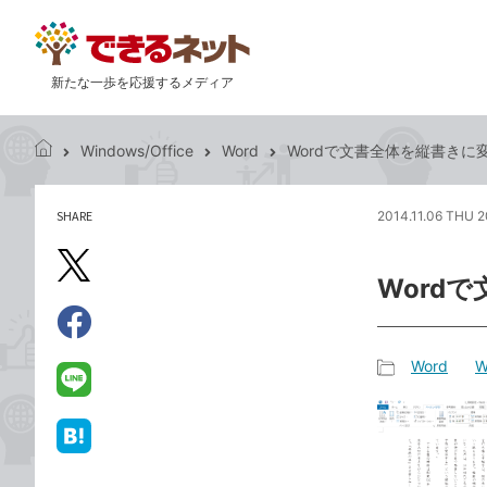
新たな一歩を応援するメディア
Windows/Office
Word
Wordで文書全体を縦書きに
で
き
る
SHARE
2014.11.06 THU 2
記
ネ
事
ッ
を
X（旧
ト
Word
シ
Twitter）
ェ
で
ア
Facebook
す
シ
で
Word
W
る
ェ
記
シ
LINE
ア
事
ェ
で
カ
ア
送
は
テ
る
て