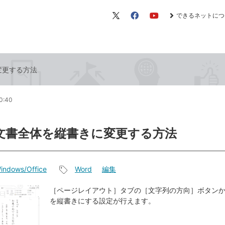
できるネットにつ
X（旧
Facebook
YouTube
Twitter）
変更する方法
0:40
で文書全体を縦書きに変更する方法
indows/Office
Word
編集
記
事
［ページレイアウト］タブの［文字列の方向］ボタン
を縦書きにする設定が行えます。
タ
グ