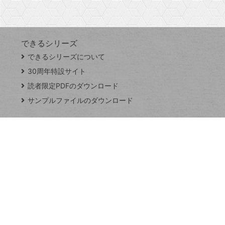
す
できるシリーズ
close
できるシリーズについて
閉
ト
じ
ッ
30周年特設サイト
る
プ
読者限定PDFのダウンロード
ペ
サンプルファイルのダウンロード
ー
ジ
連載
Excel Q&A
トイアンナ流仕
事術
PowerAutomate