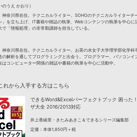
いのうえ かおり）
、神奈川県在住。テクニカルライター。SOHOのテクニカルライターチ
ン」を立ち上げ、IT書籍や雑誌の執筆、Webコンテンツの執筆を中心に
大で「情報処理」の非常勤講師を担当している。
、神奈川県在住。テクニカルライター。お茶の水女子大学理学部化学科
造の解析を通してプログラミングと出会う。プログラマー、パソコンイ
在はコンピューター関係の雑誌や書籍の執筆を中心に活動中。
これから入手する方はこちら
できるWord&Excelパーフェクトブック 困った
ザ大全 2016/2013対応
井上香緒里・きたみあきこ＆できるシリーズ編集部
定価：本体1,850円＋税