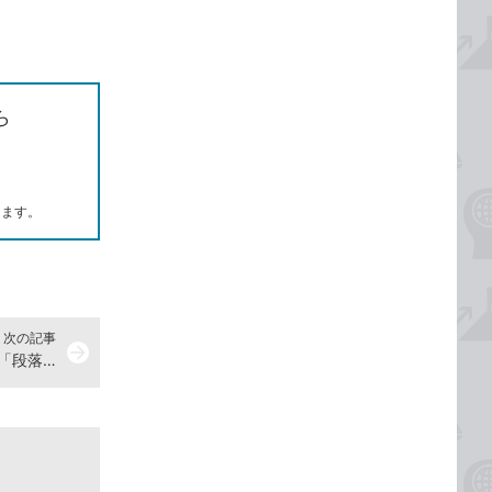
ら
します。
次の記事
arrow_forward
Wordで書式を設定できる「文字」「段落」などの単位