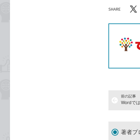
SHARE
記事をシ
T
前の記事
arrow_back
著者プ