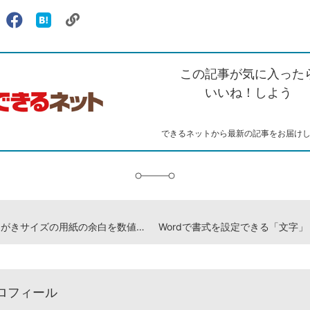
リ
X（旧
Facebook
は
ェアする
ン
witter）
で
て
ク
で
シ
な
を
シ
ェ
ブ
この記事が気に入った
コ
ェ
ア
ッ
ピ
ア
ク
いいね！しよう
ー
マ
ー
ク
できるネットから最新の記事をお届け
に
追
加
Wordではがきサイズの用紙の余白を数値で指定する方法
ロフィール