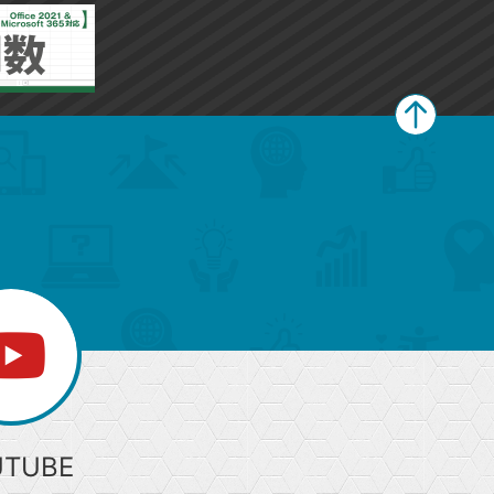
ペ
ー
ジ
上
部
へ
UTUBE