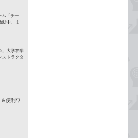
ーム「チー
活動中。ま
卒。大学在学
ンストラクタ
！＆便利ワ