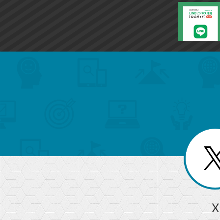
search
format_list_bulleted
検
カ
検
カ
索
テ
メ
ゴ
索
テ
ニ
リ
ュ
ー
ゴ
ー
一
を
覧
リ
閉
を
じ
閉
ー
る
じ
る
か
ら
急上昇ワード
X
探
Googleスプレッドシート
iPhone
VLOOKUP