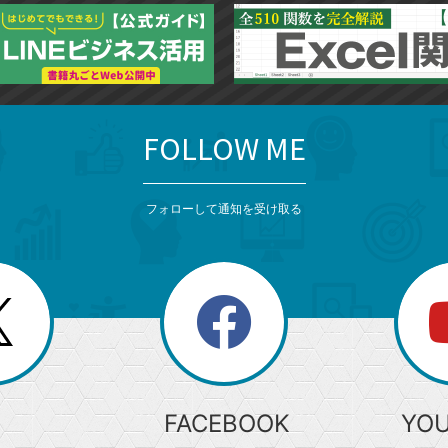
FOLLOW ME
フォローして通知を受け取る
search
検
索
FACEBOOK
YO