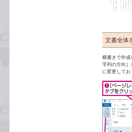
ゴ
な
リ
ブ
ッ
ク
マ
ー
文書全体
ク
に
横書きで作成
追
字列の方向］
加
に変更してお