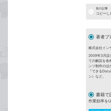
前の記事
arrow_back
著者プ
株式会社イン
2009年3
ての解説を各
ンツ制作のほ
『できるDocuW
ン）など。
書籍で
作業効率を