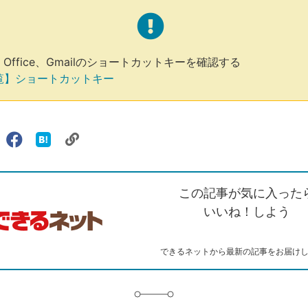
s、Office、Gmailのショートカットキーを確認する
覧】ショートカットキー
リ
X（旧
Facebook
は
ェアする
ン
witter）
で
て
ク
で
シ
な
を
シ
ェ
ブ
この記事が気に入った
コ
ェ
ア
ッ
ピ
ア
ク
いいね！しよう
ー
マ
ー
ク
できるネットから最新の記事をお届け
に
追
加