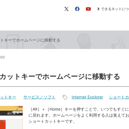
できるネットにつ
X（旧
Facebook
YouTube
Twitter）
トキーでホームページに移動する
:00
カットキーでホームページに移動する
ットキー
サービス／ソフト
Internet Explorer
ショートカ
記
事
［Alt］＋［Home］キーを押すことで、いつでもすぐ
に戻れます。ホームページをよく利用する人は覚えて
タ
ショートカットキーです。
グ