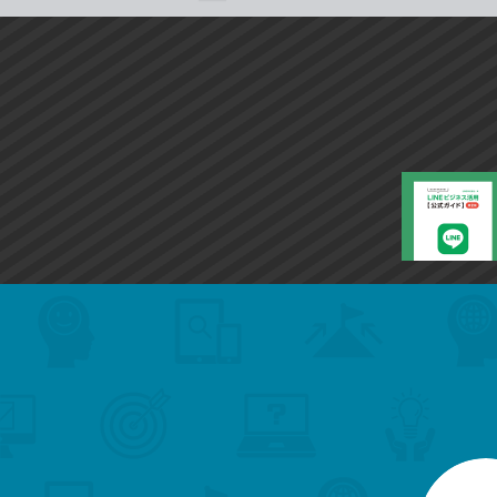
search
format_list_bulleted
検
カ
検
カ
索
テ
メ
ゴ
索
テ
ニ
リ
ュ
ー
ゴ
ー
一
を
覧
リ
閉
を