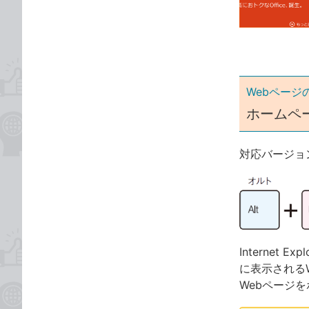
ゴ
な
リ
ブ
ッ
ク
マ
ー
Webページ
ク
ホームペ
に
追
対応バージョ
加
Internet
に表示される
Webページ