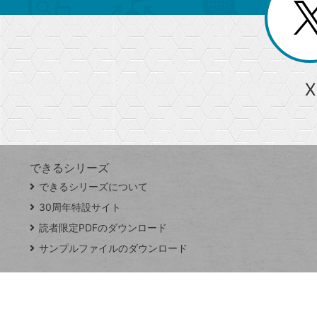
じ
閉
ー
る
じ
る
か
ら
急上昇ワード
X
探
Googleスプレッドシート
iPhone
VLOOKUP
す
できるシリーズ
close
できるシリーズについて
閉
ト
じ
ッ
30周年特設サイト
る
プ
読者限定PDFのダウンロード
ペ
サンプルファイルのダウンロード
ー
ジ