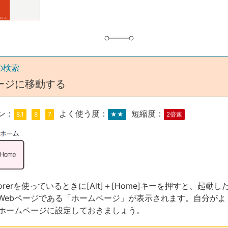
の検索
ージに移動する
ン：
よく使う度：
短縮度：
8.1
8
7
★★
2倍速
 Explorerを使っているときに[Alt]＋[Home]キーを押すと、起
Webページである「ホームページ」が表示されます。自分がよ
をホームページに設定しておきましょう。