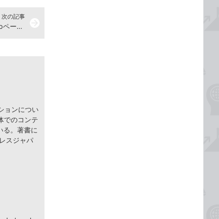
次の記事
arrow_forward
ショートカットキーで前、次のWebページに移動する
ションについ
体でのコンテ
いる。著書に
インプレスジャパ