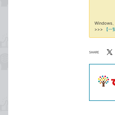
Window
>>>
【一
SHARE
記事をシ
T