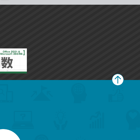
ペ
ー
ジ
上
部
へ