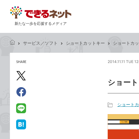
新たな一歩を応援するメディア
サービス／ソフト
ショートカットキー
ショートカッ
で
き
る
SHARE
2014.11.11 TUE 12
記
ネ
事
ッ
を
X（旧
ト
ショート
シ
Twitter）
ェ
で
ア
Facebook
す
シ
で
ショートカ
る
ェ
記
シ
LINE
ア
事
ェ
で
カ
ア
送
は
テ
る
て