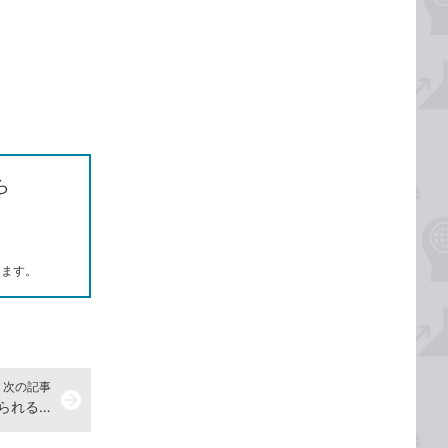
ら
します。
次の記事
arrow_forward
Wordで改行したときに自動的に振られる段落番号を消す方法