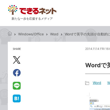
新たな一歩を応援するメディア
Windows/Office
Word
Wordで英字の先頭が自動
で
き
る
SHARE
2014.11.14 FRI 16
記
ネ
事
ッ
を
X（旧
ト
Word
シ
Twitter）
ェ
で
ア
Facebook
す
シ
で
Word
W
る
ェ
記
シ
LINE
ア
事
ェ
で
カ
ア
送
は
テ
る
て