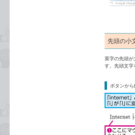
ゴ
な
リ
ブ
ッ
ク
マ
ー
先頭の小
ク
に
英字の先頭が
追
す。先頭文字
加
ボタンから