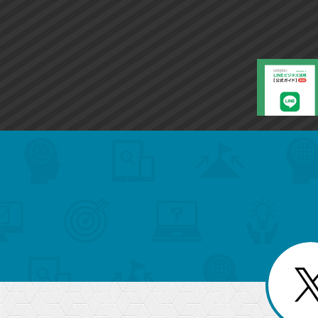
search
format_list_bulleted
検
カ
検
カ
索
テ
メ
ゴ
索
テ
ニ
リ
ュ
ー
ゴ
ー
一
を
覧
リ
閉
を
じ
閉
ー
る
じ
る
か