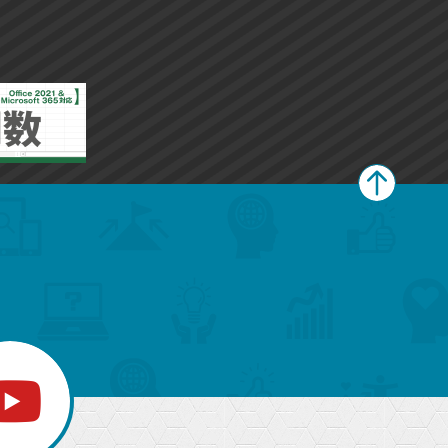
ペ
ー
ジ
上
部
へ