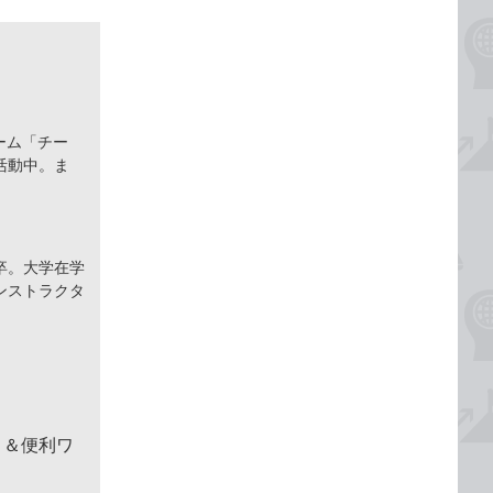
ーム「チー
活動中。ま
卒。大学在学
ンストラクタ
！＆便利ワ