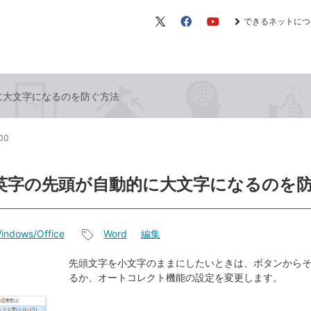
できるネットにつ
X（旧
Facebook
YouTube
Twitter）
的に大文字になるのを防ぐ方法
:00
で英字の先頭が自動的に大文字になるのを
indows/Office
Word
編集
記
事
先頭文字を小文字のままにしたいときは、ボタンから
るか、オートコレクト機能の設定を変更します。
タ
グ