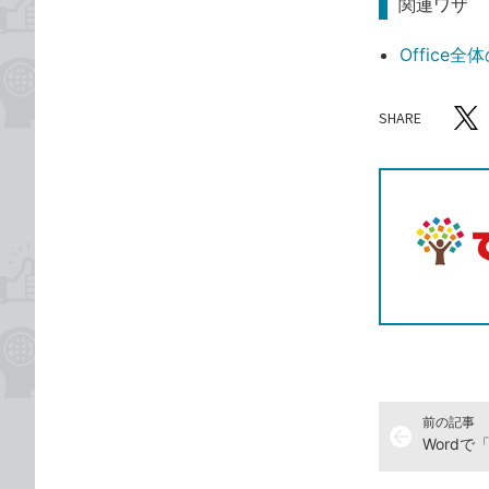
関連ワザ
Office
SHARE
記事をシ
T
前の記事
arrow_back