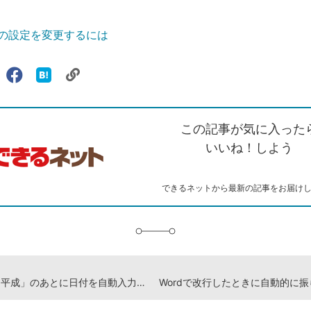
全体の設定を変更するには
リ
X（旧
Facebook
は
ェアする
ン
witter）
で
て
ク
で
シ
な
を
シ
ェ
ブ
この記事が気に入った
コ
ェ
ア
ッ
ピ
ア
ク
いいね！しよう
ー
マ
ー
ク
できるネットから最新の記事をお届け
に
追
加
Wordで「平成」のあとに日付を自動入力しないようにする方法