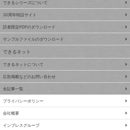
できるシリーズについて
Google
ト
スプレ
ッ
30周年特設サイト
ッドシ
プ
読者限定PDFのダウンロード
ート
ペ
iPhone
ー
サンプルファイルのダウンロード
VLOOKUP
ジ
できるネット
連載
できるネットについて
Excel Q&A
close
閉じ
トイアンナ流仕
広告掲載などのお問い合わせ
る
事術
全記事一覧
PowerAutomate
ではじめる業務
プライバシーポリシー
の完全自動化
会社概要
AI議事録作成術
Windows 11
インプレスグループ