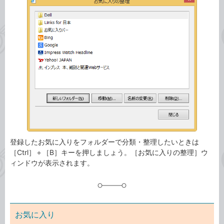
事
テ
タ
ゴ
グ
リ
登録したお気に入りをフォルダーで分類・整理したいときは
［Ctrl］＋［B］キーを押しましょう。［お気に入りの整理］ウ
ィンドウが表示されます。
お気に入り