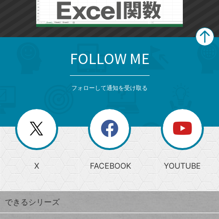
FOLLOW ME
search
format_list_bulleted
検
カ
検
カ
索
テ
メ
ゴ
索
テ
ニ
リ
フォローして通知を受け取る
ゴ
ュ
ー
ー
一
リ
を
覧
閉
を
ー
じ
閉
か
る
じ
る
search
ら
急
X
FACEBOOK
YOUTUBE
探
上
検
昇
索
す
ワ
できるシリーズ
ー
ド