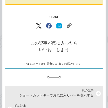
SHARE
記事をシェアする
リ
X（旧
Facebook
は
ン
Twitter）
で
て
ク
で
シ
な
を
シ
ェ
ブ
この記事が気に入ったら
コ
ェ
ア
ッ
いいね！しよう
ピ
ア
ク
ー
マ
ー
ク
できるネットから最新の記事をお届けします。
に
追
加
次の記事
arrow_forward
ショートカットキーでお気に入りバーを表示する
前の記事