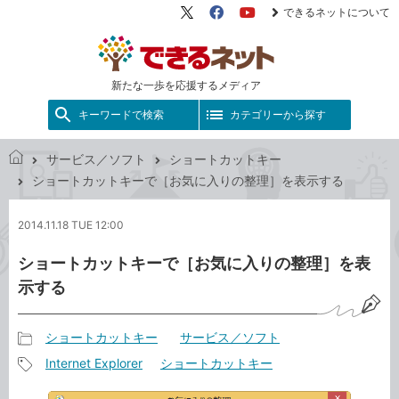
できるネットについて
X（旧
Facebook
YouTube
Twitter）
新たな一歩を応援するメディア
キーワードで検索
カテゴリーから探す
サービス／ソフト
ショートカットキー
で
ショートカットキーで［お気に入りの整理］を表示する
き
る
2014.11.18 TUE 12:00
ネ
ッ
ショートカットキーで［お気に入りの整理］を表
ト
示する
ショートカットキー
サービス／ソフト
記
Internet Explorer
ショートカットキー
事
記
カ