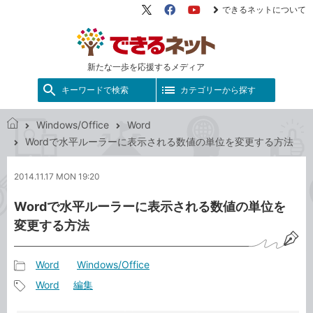
できるネットについて
X（旧
Facebook
YouTube
Twitter）
新たな一歩を応援するメディア
キーワードで検索
カテゴリーから探す
Windows/Office
Word
で
Wordで水平ルーラーに表示される数値の単位を変更する方法
き
る
2014.11.17 MON 19:20
ネ
ッ
Wordで水平ルーラーに表示される数値の単位を
ト
変更する方法
Word
Windows/Office
記
Word
編集
事
記
カ