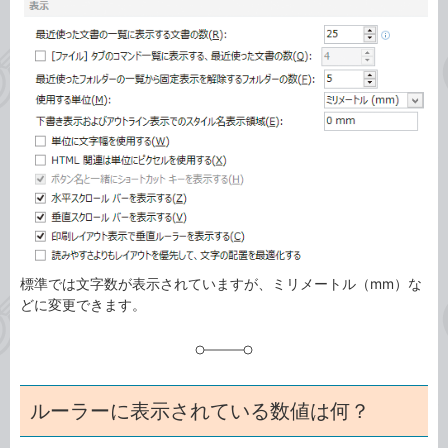
事
テ
タ
ゴ
グ
リ
標準では文字数が表示されていますが、ミリメートル（mm）な
どに変更できます。
ルーラーに表示されている数値は何？