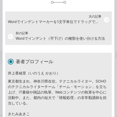
加
次の記事
arrow_forward
Wordでインデントマーカーを1文字単位でドラッグできるようにする方法
前の記事
arrow_back
Wordでインデント（字下げ）の種類を使い分ける方法
著者プロフィール
井上香緒里（いのうえ かおり）
東京都生まれ、神奈川県在住。テクニカルライター。SOHO
のテクニカルライターチーム「チーム・モーション」を立ち
上げ、IT書籍や雑誌の執筆、Webコンテンツの執筆を中心に
活動中。また、都内の短大で「情報処理」の非常勤講師を担
当している。
きたみあきこ