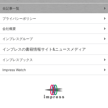
る
事術
全記事一覧
PowerAutomate
ではじめる業務
プライバシーポリシー
の完全自動化
会社概要
AI議事録作成術
Windows 11
インプレスグループ
Q&A
インプレスの書籍情報サイト&ニュースメディア
Teams踏み込み
活用術
インプレスブックス
Excel講師の仕事
Impress Watch
術
エクセル時短
パワポ時短
Windows Tips
神保町ペロリ旅