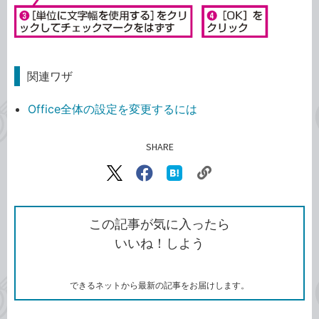
関連ワザ
Office全体の設定を変更するには
SHARE
記事をシェアする
リ
X（旧
Facebook
は
ン
Twitter）
で
て
ク
で
シ
な
を
シ
ェ
ブ
この記事が気に入ったら
コ
ェ
ア
ッ
いいね！しよう
ピ
ア
ク
ー
マ
ー
ク
できるネットから最新の記事をお届けします。
に
追