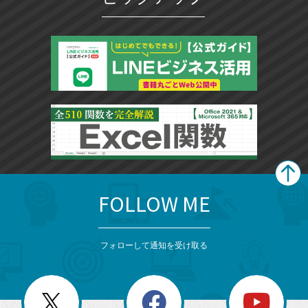
FOLLOW ME
search
format_list_bulleted
検
カ
検
カ
索
テ
メ
ゴ
索
テ
ニ
リ
フォローして通知を受け取る
ゴ
ュ
ー
ー
一
リ
を
覧
閉
を
ー