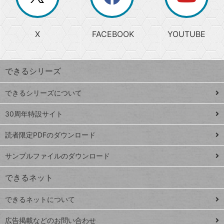
じ
閉
か
る
じ
る
search
ら
急
X
FACEBOOK
YOUTUBE
探
上
検
昇
索
す
ワ
できるシリーズ
ー
ド
できるシリーズについて
Google
ト
スプレ
ッ
30周年特設サイト
ッドシ
プ
読者限定PDFのダウンロード
ート
ペ
iPhone
ー
サンプルファイルのダウンロード
VLOOKUP
ジ
できるネット
連載
できるネットについて
Excel Q&A
close
閉じ
トイアンナ流仕
広告掲載などのお問い合わせ