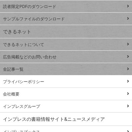
プ
読者限定PDFのダウンロード
ート
ペ
iPhone
ー
サンプルファイルのダウンロード
VLOOKUP
ジ
できるネット
連載
できるネットについて
Excel Q&A
close
閉じ
トイアンナ流仕
広告掲載などのお問い合わせ
る
事術
全記事一覧
PowerAutomate
ではじめる業務
プライバシーポリシー
の完全自動化
会社概要
AI議事録作成術
Windows 11
インプレスグループ
Q&A
インプレスの書籍情報サイト&ニュースメディア
Teams踏み込み
活用術
インプレスブックス