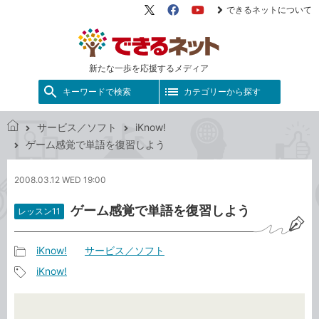
できるネットについて
X（旧
Facebook
YouTube
Twitter）
新たな一歩を応援するメディア
キーワードで検索
カテゴリーから探す
サービス／ソフト
iKnow!
で
ゲーム感覚で単語を復習しよう
き
る
2008.03.12 WED 19:00
ネ
ッ
ゲーム感覚で単語を復習しよう
レッスン11
ト
iKnow!
サービス／ソフト
記
iKnow!
事
記
カ
事
テ
タ