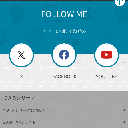
FOLLOW ME
search
format_list_bulleted
検
カ
検
カ
索
テ
メ
ゴ
索
テ
ニ
リ
フォローして通知を受け取る
ゴ
ュ
ー
ー
一
リ
を
覧
閉
を
ー
じ
閉
か
る
じ
る
search
ら
急
X
FACEBOOK
YOUTUBE
探
上
検
昇
索
す
ワ
できるシリーズ
ー
ド
できるシリーズについて
Google
ト
スプレ
ッ
30周年特設サイト
ッドシ