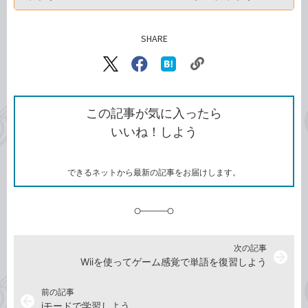
SHARE
記事をシェアする
リ
X（旧
Facebook
は
ン
Twitter）
で
て
ク
で
シ
な
を
シ
ェ
ブ
この記事が気に入ったら
コ
ェ
ア
ッ
いいね！しよう
ピ
ア
ク
ー
マ
ー
ク
できるネットから最新の記事をお届けします。
に
追
加
次の記事
arrow_forward
Wiiを使ってゲーム感覚で単語を復習しよう
前の記事
arrow_back
iモードで学習しよう