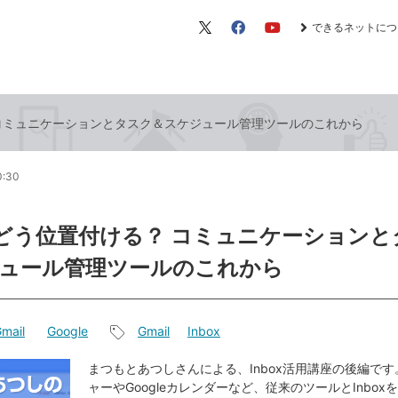
できるネットにつ
X（旧
Facebook
YouTube
Twitter）
？ コミュニケーションとタスク＆スケジュール管理ツールのこれから
0:30
xをどう位置付ける？ コミュニケーション
ュール管理ツールのこれから
mail
Google
Gmail
Inbox
記
事
まつもとあつしさんによる、Inbox活用講座の後編で
ャーやGoogleカレンダーなど、従来のツールとInbox
タ