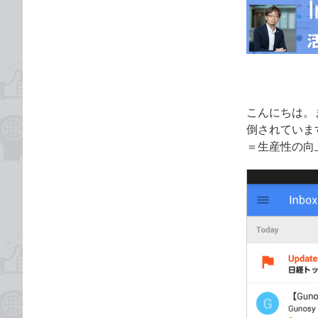
な
テ
ブ
ゴ
ッ
リ
ク
マ
ー
ク
こんにちは。
に
倒されています
追
＝生産性の向
加