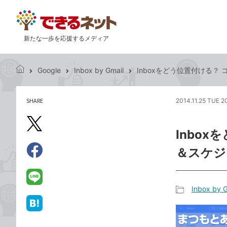
新たな一歩を応援するメディア
Google
Inbox by Gmail
Inboxをどう位置付ける
で
き
る
SHARE
2014.11.25 TUE 2
記
ネ
事
ッ
を
X（旧
ト
Inbo
シ
Twitter）
ェ
＆スケジ
で
ア
Facebook
す
シ
で
る
ェ
シ
LINE
Inbox by G
ア
ェ
で
記
ア
送
は
事
る
て
カ