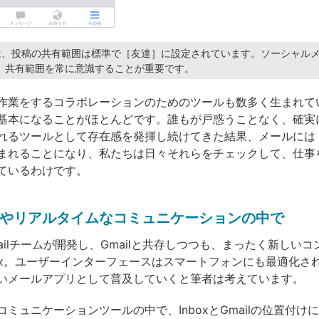
kでは、投稿の共有範囲は標準で［友達］に設定されています。ソーシャル
、共有範囲を常に意識することが重要です。
作業をするコラボレーションのためのツールも数多く生まれて
基本になることがほとんどです。誰もが戸惑うことなく、確実
れるツールとして存在感を発揮し続けてきた結果、メールには
まれることになり、私たちは日々それらをチェックして、仕事
ているわけです。
やリアルタイムなコミュニケーションの中で
Gmailチームが開発し、Gmailと共存しつつも、まったく新しい
box。ユーザーインターフェースはスマートフォンにも最適化さ
いメールアプリとして普及していくと筆者は考えています。
ミュニケーションツールの中で、InboxとGmailの位置付け