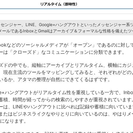
kメッセンジャー、LINE、Google+ハングアウトといったメッセンジャー
ールであるInboxとGmailはアーカイブ＆フォーマルな性格を備えた
ebookなどのソーシャルメディアが「オープン」であるのに対し
ーは「クローズド」なコミュニケーションに分類できます。
ズドの中でも、縦軸にアーカイブとリアルタイム、横軸にカジ
、現在主流のツールをマッピングしてみると、それぞれがどの
いるか、アタマの整理が自然にできてくるはずです。
ogle+ハングアウトがリアルタイム性を重視している一方で、Inbox
蓄積、時間が経ってからの検索のしやすさが重視されています。Fa
ーは、LINEやハングアウトに比べれば記録や蓄積に向いてい
またはビジネスライクなやりとりに向いているのは、やはりメ
ailになります。