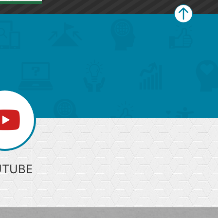
ペ
ー
ジ
上
部
へ
UTUBE