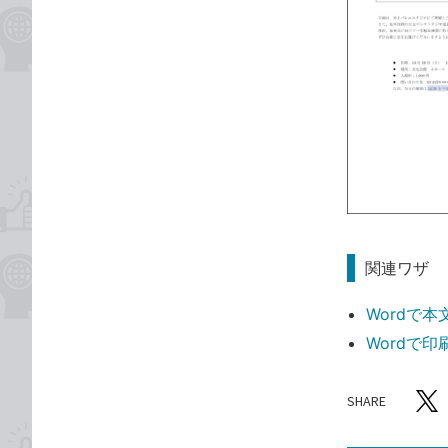
関連ワザ
Wordで
Wordで
SHARE
記事をシ
T