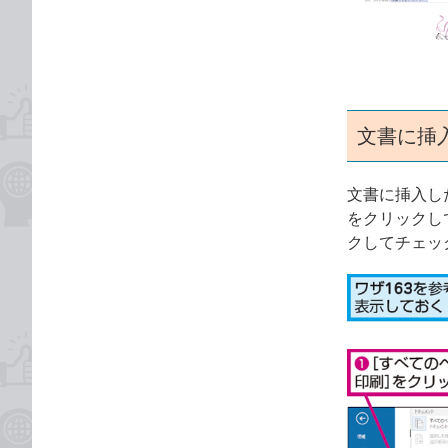
ゴ
な
リ
ブ
ッ
ク
マ
ー
文書に挿
ク
に
文書に挿入し
追
をクリックし
加
クしてチェッ