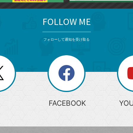
FOLLOW ME
フォローして通知を受け取る
search
検
索
FACEBOOK
YO