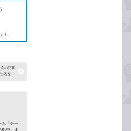
ら
します。
次の記事
arrow_forward
Wordで文書のすべてのページに会社名を印刷する方法
ーム「チー
活動中。ま