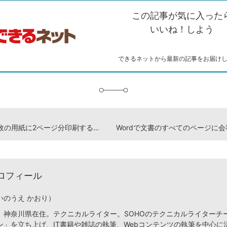
を
シ
ェ
ブ
この記事が気に入った
コ
ェ
ア
ッ
ピ
ア
ク
いいね！しよう
ー
マ
ー
ク
できるネットから最新の記事をお届け
に
追
加
Wordで1枚の用紙に2ページ分印刷する方法
ロフィール
いのうえ かおり）
、神奈川県在住。テクニカルライター。SOHOのテクニカルライターチ
ン」を立ち上げ、IT書籍や雑誌の執筆、Webコンテンツの執筆を中心に