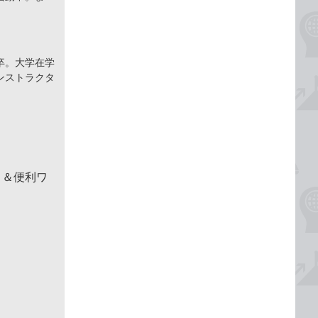
卒。大学在学
ンストラクタ
！＆便利ワ