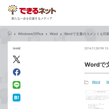
新たな一歩を応援するメディア
Windows/Office
Word
Wordで文書のコメントも印
で
き
る
SHARE
2014.11.28 FRI 13
記
ネ
事
ッ
を
X（旧
ト
Word
シ
Twitter）
ェ
で
ア
Facebook
す
シ
で
Word
W
る
ェ
記
シ
LINE
ア
事
ェ
で
カ
ア
送
は
テ
る
て