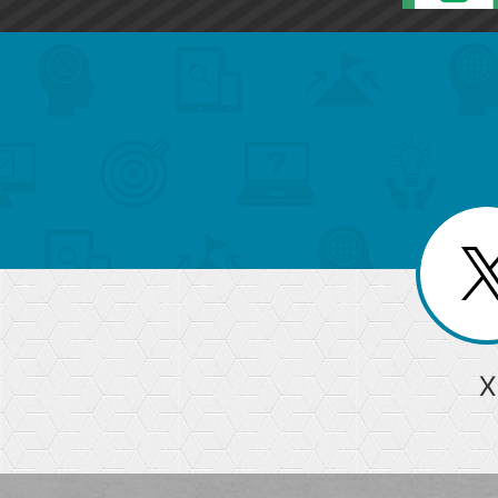
search
format_list_bulleted
検
カ
検
カ
索
テ
メ
ゴ
索
テ
ニ
リ
ュ
ー
ゴ
ー
一
を
覧
リ
閉
を
じ
閉
ー
る
じ
る
か
ら
急上昇ワード
X
探
Googleスプレッドシート
iPhone
VLOOKUP
す