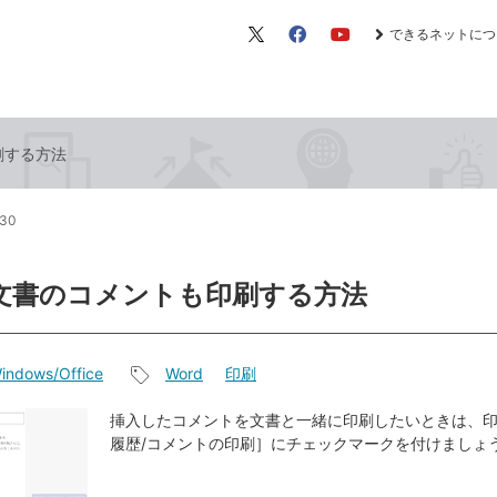
できるネットにつ
X（旧
Facebook
YouTube
Twitter）
刷する方法
:30
で文書のコメントも印刷する方法
indows/Office
Word
印刷
記
事
挿入したコメントを文書と一緒に印刷したいときは、
履歴/コメントの印刷］にチェックマークを付けましょ
タ
グ