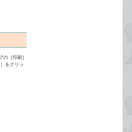
ブの［印刷］
刷］をクリッ