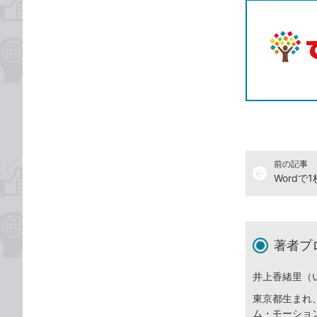
前の記事
arrow_back
著者プ
井上香緒里（
東京都生まれ
ム・モーショ