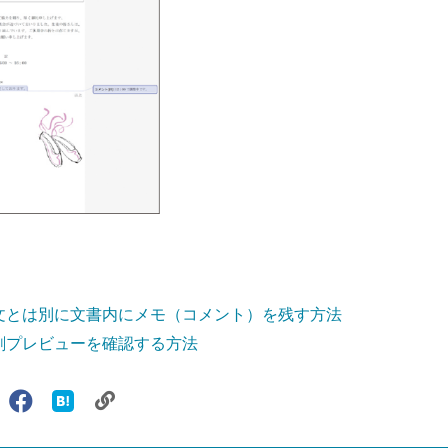
本文とは別に文書内にメモ（コメント）を残す方法
印刷プレビューを確認する方法
リ
X（旧
Facebook
は
ェアする
ン
witter）
で
て
ク
で
シ
な