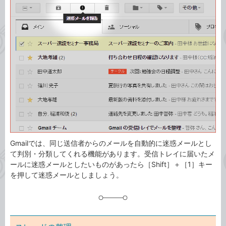
事
テ
タ
ゴ
グ
リ
Gmailでは、同じ送信者からのメールを自動的に迷惑メールとし
て判別・分類してくれる機能があります。受信トレイに届いたメ
ールに迷惑メールとしたいものがあったら［Shift］＋［1］キー
を押して迷惑メールとしましょう。