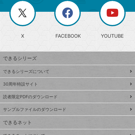
リ
を
覧
閉
を
ー
じ
閉
か
る
じ
る
search
ら
急
X
FACEBOOK
YOUTUBE
探
上
検
昇
索
す
ワ
できるシリーズ
ー
ド
できるシリーズについて
Google
ト
スプレ
ッ
30周年特設サイト
ッドシ
プ
読者限定PDFのダウンロード
ート
ペ
iPhone
ー
サンプルファイルのダウンロード
VLOOKUP
ジ
できるネット
連載