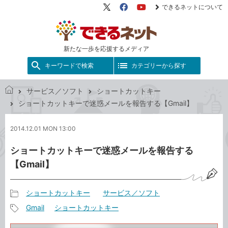
できるネットについて
X（旧
Facebook
YouTube
Twitter）
新たな一歩を応援するメディア
キーワードで検索
カテゴリーから探す
サービス／ソフト
ショートカットキー
で
ショートカットキーで迷惑メールを報告する【Gmail】
き
る
2014.12.01 MON 13:00
ネ
ッ
ショートカットキーで迷惑メールを報告する
ト
【Gmail】
ショートカットキー
サービス／ソフト
記
Gmail
ショートカットキー
事
記
カ