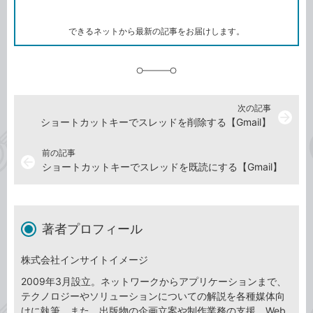
ー
マ
ー
ク
できるネットから最新の記事をお届けします。
に
追
加
次の記事
arrow_forward
ショートカットキーでスレッドを削除する【Gmail】
前の記事
arrow_back
ショートカットキーでスレッドを既読にする【Gmail】
著者プロフィール
株式会社インサイトイメージ
2009年3月設立。ネットワークからアプリケーションまで、
テクノロジーやソリューションについての解説を各種媒体向
けに執筆。また、出版物の企画立案や制作業務の支援、Web