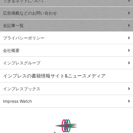
できるネットについて
Excel Q&A
close
閉じ
トイアンナ流仕
広告掲載などのお問い合わせ
る
事術
全記事一覧
PowerAutomate
ではじめる業務
プライバシーポリシー
の完全自動化
会社概要
AI議事録作成術
Windows 11
インプレスグループ
Q&A
インプレスの書籍情報サイト&ニュースメディア
Teams踏み込み
活用術
インプレスブックス
Excel講師の仕事
Impress Watch
術
エクセル時短
パワポ時短
Windows Tips