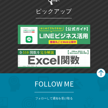
ピックアップ
FOLLOW ME
search
format_list_bulleted
検
カ
検
カ
索
テ
メ
ゴ
索
テ
ニ
リ
フォローして通知を受け取る
ゴ
ュ
ー
ー
一