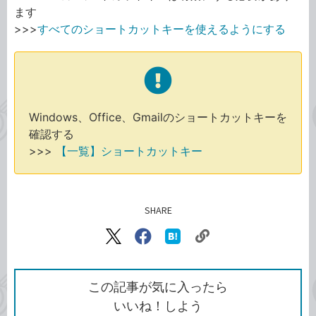
ます
>>>
すべてのショートカットキーを使えるようにする
Windows、Office、Gmailのショートカットキーを
確認する
>>>
【一覧】ショートカットキー
SHARE
記事をシェアする
リ
X（旧
Facebook
は
ン
Twitter）
で
て
ク
で
シ
な
を
シ
ェ
ブ
この記事が気に入ったら
コ
ェ
ア
ッ
いいね！しよう
ピ
ア
ク