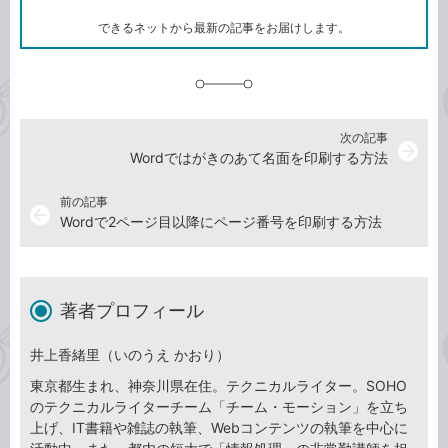
ー
ク
できるネットから最新の記事をお届けします。
に
追
加
次の記事
arrow_forward
Wordではがきのあて名面を印刷する方法
前の記事
arrow_back
Wordで2ページ目以降にページ番号を印刷する方法
著者プロフィール
井上香緒里（いのうえ かおり）
東京都生まれ、神奈川県在住。テクニカルライター。SOHO
のテクニカルライターチーム「チーム・モーション」を立ち
上げ、IT書籍や雑誌の執筆、Webコンテンツの執筆を中心に