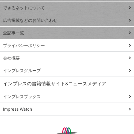
連載
できるネットについて
Excel Q&A
close
閉じ
トイアンナ流仕
広告掲載などのお問い合わせ
る
事術
全記事一覧
PowerAutomate
ではじめる業務
プライバシーポリシー
の完全自動化
会社概要
AI議事録作成術
Windows 11
インプレスグループ
Q&A
インプレスの書籍情報サイト&ニュースメディア
Teams踏み込み
活用術
インプレスブックス
Excel講師の仕事
Impress Watch
術
エクセル時短
パワポ時短