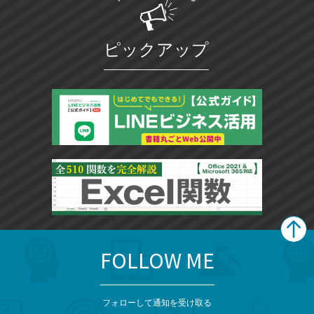
ピックアップ
FOLLOW ME
search
format_list_bulleted
検
カ
検
カ
索
テ
メ
ゴ
索
テ
ニ
リ
フォローして通知を受け取る