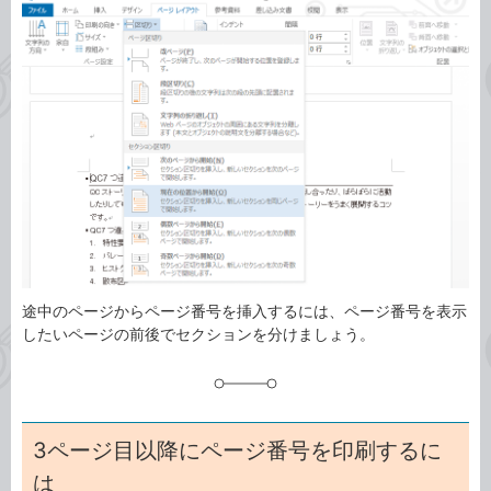
事
テ
タ
ゴ
グ
リ
途中のページからページ番号を挿入するには、ページ番号を表示
したいページの前後でセクションを分けましょう。
3ページ目以降にページ番号を印刷するに
は