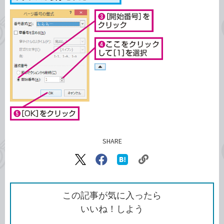
SHARE
記事をシェアする
リ
X（旧
Facebook
は
ン
Twitter）
で
て
ク
で
シ
な
を
シ
ェ
ブ
この記事が気に入ったら
コ
ェ
ア
ッ
いいね！しよう
ピ
ア
ク
ー
マ