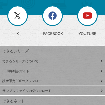
ゴ
ュ
ー
ー
一
リ
を
覧
閉
を
ー
じ
閉
か
る
じ
る
search
ら
急
X
FACEBOOK
YOUTUBE
探
上
検
昇
索
す
ワ
できるシリーズ
ー
ド
できるシリーズについて
Google
ト
スプレ
ッ
30周年特設サイト
ッドシ
プ
読者限定PDFのダウンロード
ート
ペ
iPhone
ー
サンプルファイルのダウンロード
VLOOKUP
ジ
できるネット