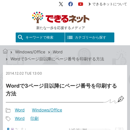
できるネットについて
X（旧
Facebook
YouTube
Twitter）
新たな一歩を応援するメディア
キーワードで検索
カテゴリーから探す
Windows/Office
Word
で
Wordで3ページ目以降にページ番号を印刷する方法
き
る
2014.12.02 TUE 13:00
ネ
ッ
Wordで3ページ目以降にページ番号を印刷する
ト
方法
Word
Windows/Office
記
Word
印刷
事
記
カ