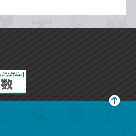
ペ
ー
ジ
上
部
へ