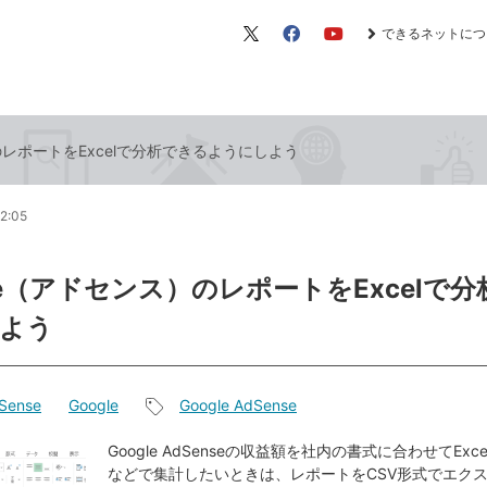
できるネットにつ
X（旧
Facebook
YouTube
Twitter）
のレポートをExcelで分析できるようにしよう
2:05
nse（アドセンス）のレポートをExcelで
よう
Sense
Google
Google AdSense
記
事
Google AdSenseの収益額を社内の書式に合わせてEx
などで集計したいときは、レポートをCSV形式でエク
タ