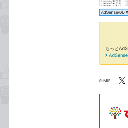
もっとAd
AdSe
SHARE
記事をシ
T