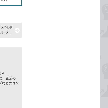
次の記事
arrow_forward
AdSense（アドセンス）で保存したレポートが定期的にメールで届くようにする方法
le
に、企業の
プなどのコン