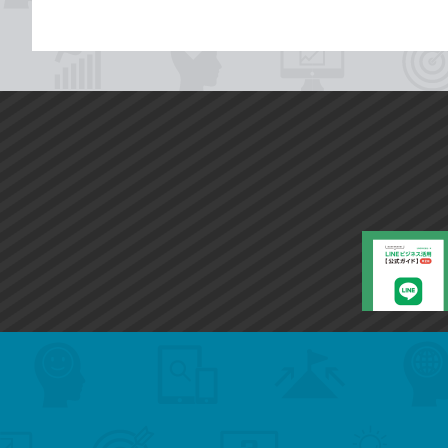
search
format_list_bulleted
検
カ
検
カ
索
テ
メ
ゴ
索
テ
ニ
リ