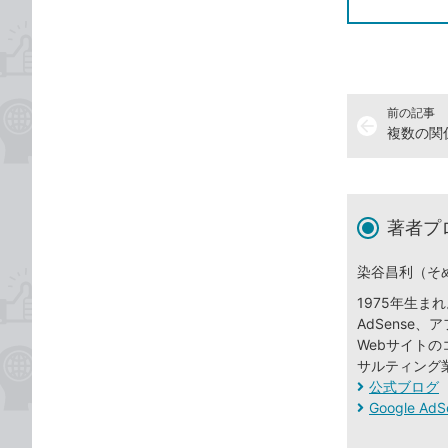
前の記事
arrow_back
著者プ
染谷昌利（そ
1975年生ま
AdSens
Webサイト
サルティング
公式ブログ
Google A