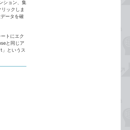
ンション、集
クリックしま
各種データを確
シートにエク
seと同じア
rt」というス