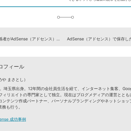
に
追
加
複数の関係者がAdSense（アドセンス）の管理画面にログインできるようにするには
ロフィール
めや まさとし）
れ。埼玉県出身。12年間の会社員生活を経て、インターネット集客、Goog
e、アフィリエイトの専門家として独立。現在はブログメディアの運営ととも
のコンテンツ作成パートナー、パーソナルブランディングやネットショッ
業務も行う。
dSense 成功事例