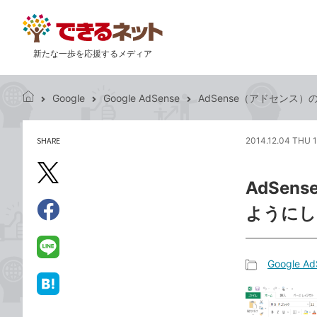
新たな一歩を応援するメディア
Google
Google AdSense
AdSense（アドセンス）
で
き
る
SHARE
2014.12.04 THU 1
記
ネ
事
ッ
を
X（旧
ト
AdSe
シ
Twitter）
ェ
ようにし
で
ア
Facebook
す
シ
で
る
ェ
シ
LINE
Google Ad
ア
ェ
で
記
ア
送
は
事
る
て
カ