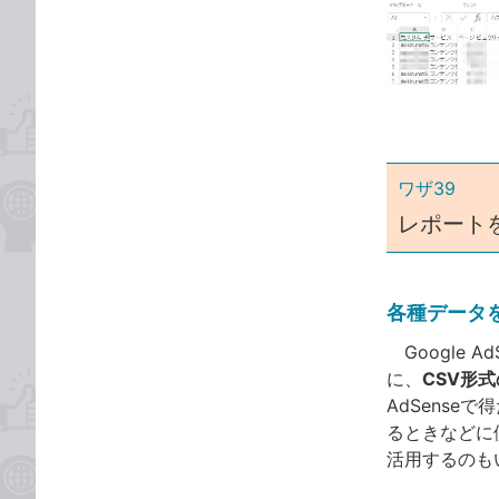
な
テ
ブ
ゴ
ッ
リ
ク
マ
ー
ク
ワザ39
に
レポートを
追
加
各種データ
Google 
に、
CSV形
AdSens
るときなどに
活用するのも