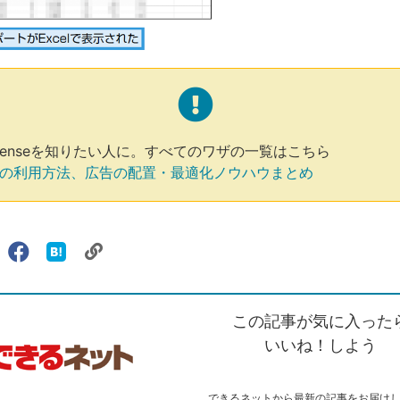
Senseを知りたい人に。すべてのワザの一覧はこちら
nseの利用方法、広告の配置・最適化ノウハウまとめ
リ
X（旧
Facebook
は
ェアする
ン
witter）
で
て
ク
で
シ
な
を
シ
ェ
ブ
この記事が気に入った
コ
ェ
ア
ッ
ピ
ア
ク
いいね！しよう
ー
マ
ー
ク
できるネットから最新の記事をお届け