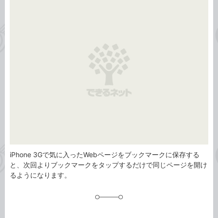
事
テ
タ
ゴ
グ
リ
iPhone 3Gで気に入ったWebページをブックマークに保存する
と、次回よりブックマークをタップするだけで同じページを開け
るようになります。