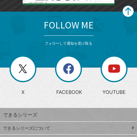
FOLLOW ME
search
format_list_bulleted
検
カ
検
カ
索
テ
メ
ゴ
索
テ
ニ
リ
フォローして通知を受け取る
ゴ
ュ
ー
ー
一
リ
を
覧
閉
を
ー
じ
閉
か
る
じ
る
search
ら
急
X
FACEBOOK
YOUTUBE
探
上
検
昇
索
す
ワ
できるシリーズ
ー
ド
できるシリーズについて
Google
ト