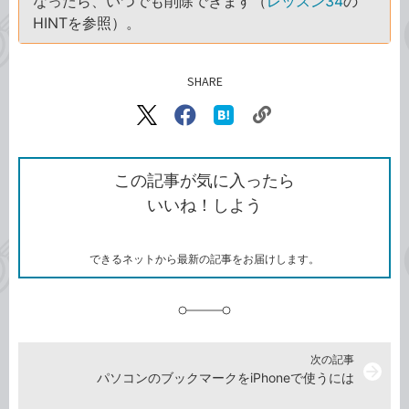
なったら、いつでも削除できます（
レッスン34
の
HINTを参照）。
SHARE
記事をシェアする
リ
X（旧
Facebook
は
ン
Twitter）
で
て
ク
で
シ
な
を
シ
ェ
ブ
この記事が気に入ったら
コ
ェ
ア
ッ
いいね！しよう
ピ
ア
ク
ー
マ
ー
ク
できるネットから最新の記事をお届けします。
に
追
加
次の記事
arrow_forward
パソコンのブックマークをiPhoneで使うには