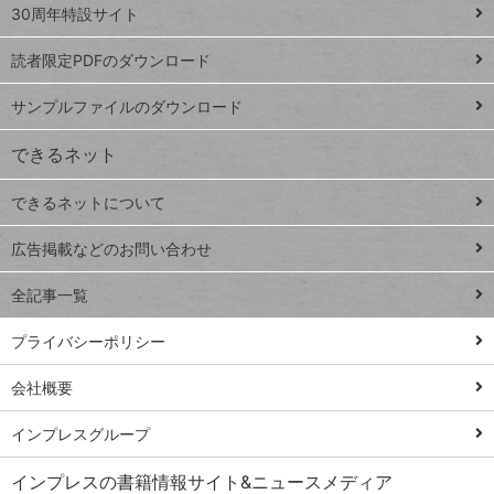
スプレ
ッ
30周年特設サイト
ッドシ
プ
読者限定PDFのダウンロード
ート
ペ
iPhone
ー
サンプルファイルのダウンロード
VLOOKUP
ジ
できるネット
連載
できるネットについて
Excel Q&A
close
閉じ
トイアンナ流仕
広告掲載などのお問い合わせ
る
事術
全記事一覧
PowerAutomate
ではじめる業務
プライバシーポリシー
の完全自動化
会社概要
AI議事録作成術
Windows 11
インプレスグループ
Q&A
インプレスの書籍情報サイト&ニュースメディア