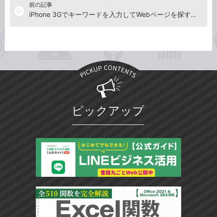
前の記事
arrow_back
iPhone 3Gでキーワードを入力してWebページを探すには
ピックアップ