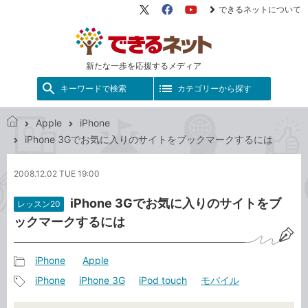
できるネットについて
X（旧
Facebook
YouTube
Twitter）
新たな一歩を応援するメディア
キーワードで検索
カテゴリーから探す
Apple
iPhone
で
iPhone 3Gでお気に入りのサイトをブックマークするには
き
る
2008.12.02 TUE 19:00
ネ
ッ
iPhone 3Gでお気に入りのサイトをブ
レッスン20
ト
ックマークするには
iPhone
Apple
記
iPhone
iPhone 3G
iPod touch
モバイル
事
記
カ