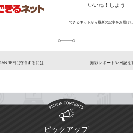
ピ
ア
ク
いいね！しよう
ー
マ
ー
ク
できるネットから最新の記事をお届け
に
追
加
GANREFに招待するには
撮影レポートや日記を
ピックアップ