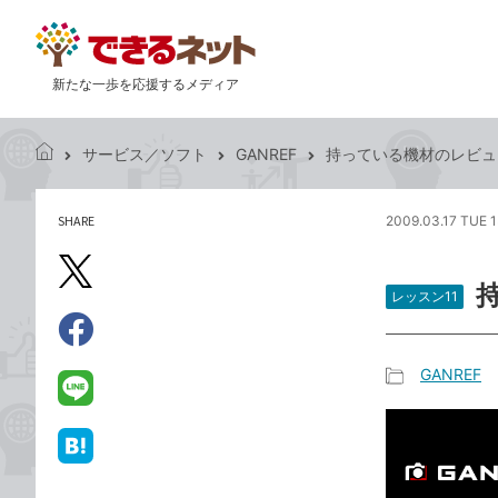
新たな一歩を応援するメディア
サービス／ソフト
GANREF
持っている機材のレビュ
で
き
る
SHARE
2009.03.17 TUE 1
記
ネ
事
ッ
を
X（旧
ト
シ
レッスン11
Twitter）
ェ
で
ア
Facebook
す
シ
で
GANREF
る
ェ
記
シ
LINE
ア
事
ェ
で
カ
ア
送
は
テ
る
て