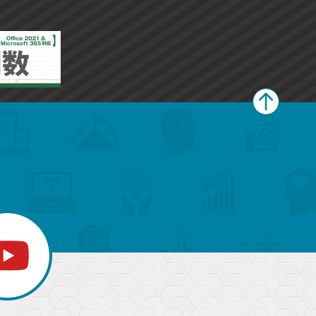
ペ
ー
ジ
上
部
へ