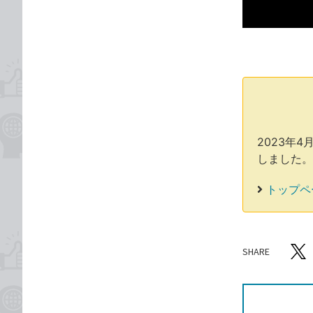
ゴ
な
リ
ブ
ッ
ク
マ
ー
ク
に
2023年
追
しました。
加
トップペ
SHARE
記事をシ
T