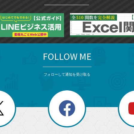
FOLLOW ME
フォローして通知を受け取る
search
検
索