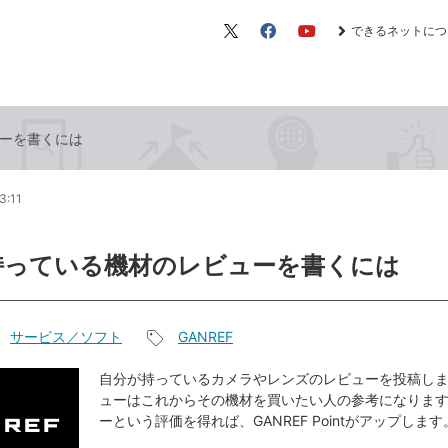
できるネットにつ
X（旧
Facebook
YouTube
Twitter）
ーを書くには
3:11
持っている機材のレビューを書くには
サービス／ソフト
GANREF
記
事
自分が持っているカメラやレンズのレビューを投稿し
ューはこれからその機材を買いたい人の参考になりま
タ
ーという評価を得れば、GANREF Pointがアップします
グ