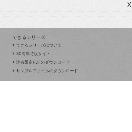
X
探
Googleスプレッドシート
iPhone
VLOOKUP
す
できるシリーズ
close
できるシリーズについて
閉
ト
じ
ッ
30周年特設サイト
る
プ
読者限定PDFのダウンロード
ペ
サンプルファイルのダウンロード
ー
ジ
連載
Excel Q&A
トイアンナ流仕
事術