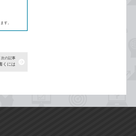
します。
次の記事
arrow_forward
書くには