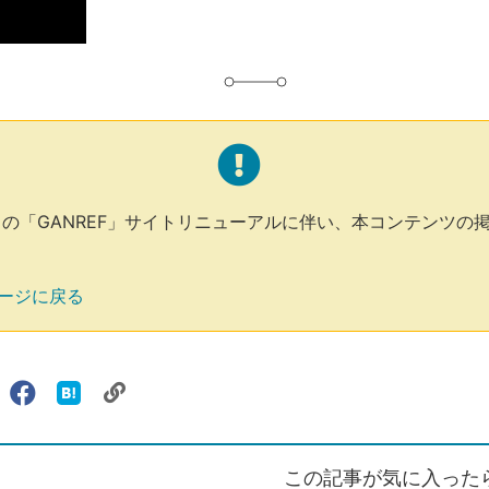
4月の「GANREF」サイトリニューアルに伴い、本コンテンツの
ージに戻る
リ
X（旧
Facebook
は
ェアする
ン
witter）
で
て
ク
で
シ
な
を
シ
ェ
ブ
この記事が気に入った
コ
ェ
ア
ッ