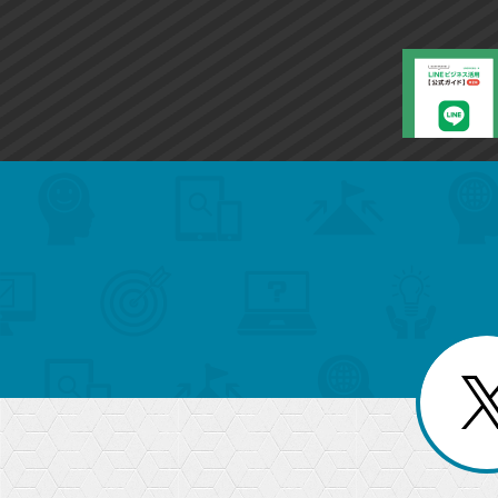
search
format_list_bulleted
検
カ
検
カ
索
テ
メ
ゴ
索
テ
ニ
リ
ュ
ー
ゴ
ー
一
を
覧
リ
閉
を
じ
閉
ー
る
じ
る
か
ら
急上昇ワード