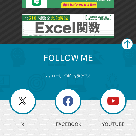
FOLLOW ME
search
format_list_bulleted
検
カ
検
カ
索
テ
メ
ゴ
索
テ
ニ
リ
フォローして通知を受け取る
ゴ
ュ
ー
ー
一
リ
を
覧
閉
を
ー
じ
閉
か
る
じ
る
search
ら
急
X
FACEBOOK
YOUTUBE
探
上
検
昇