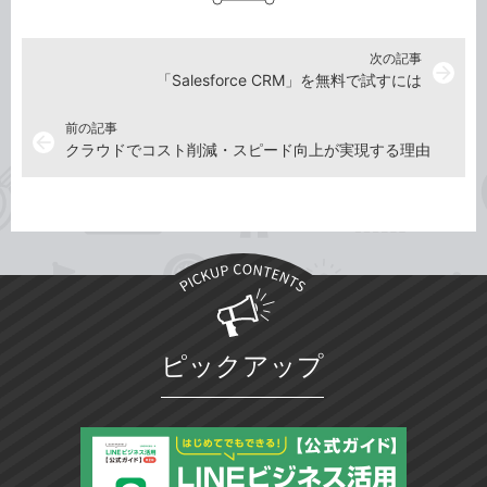
次の記事
arrow_forward
「Salesforce CRM」を無料で試すには
前の記事
arrow_back
クラウドでコスト削減・スピード向上が実現する理由
ピックアップ