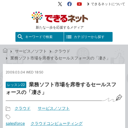
できるネットについて
X（旧
Facebook
YouTube
Twitter）
新たな一歩を応援するメディア
キーワードで検索
カテゴリーから探す
サービス／ソフト
クラウド
で
業務ソフト市場を席巻するセールスフォースの「凄さ」
き
る
2009.03.04 WED 18:50
ネ
ッ
業務ソフト市場を席巻するセールスフ
レッスン22
ト
ォースの「凄さ」
クラウド
サービス／ソフト
記
事
記
salesforce
クラウドコンピューティング
カ