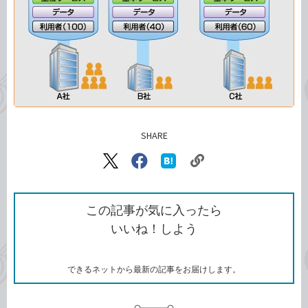
SHARE
記事をシェアする
リ
X（旧
Facebook
は
ン
Twitter）
で
て
ク
で
シ
な
を
シ
ェ
ブ
この記事が気に入ったら
コ
ェ
ア
ッ
いいね！しよう
ピ
ア
ク
ー
マ
ー
ク
できるネットから最新の記事をお届けします。
に
追
加