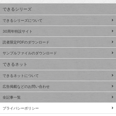
索
す
ワ
できるシリーズ
ー
ド
できるシリーズについて
Google
ト
スプレ
ッ
30周年特設サイト
ッドシ
プ
読者限定PDFのダウンロード
ート
ペ
iPhone
ー
サンプルファイルのダウンロード
VLOOKUP
ジ
できるネット
連載
できるネットについて
Excel Q&A
close
閉じ
トイアンナ流仕
広告掲載などのお問い合わせ
る
事術
全記事一覧
PowerAutomate
ではじめる業務
プライバシーポリシー
の完全自動化