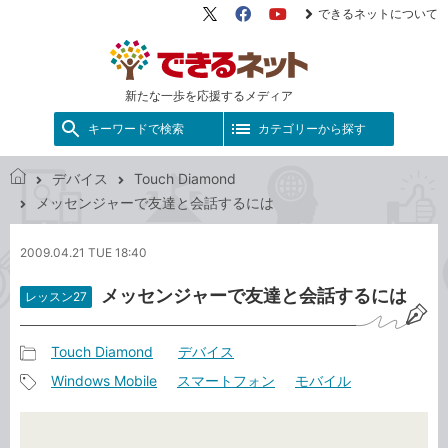
できるネットについて
X（旧
Facebook
YouTube
Twitter）
新たな一歩を応援するメディア
キーワードで検索
カテゴリーから探す
デバイス
Touch Diamond
で
メッセンジャーで友達と会話するには
き
る
2009.04.21 TUE 18:40
ネ
ッ
メッセンジャーで友達と会話するには
レッスン27
ト
Touch Diamond
デバイス
記
Windows Mobile
スマートフォン
モバイル
事
記
カ
事
テ
タ