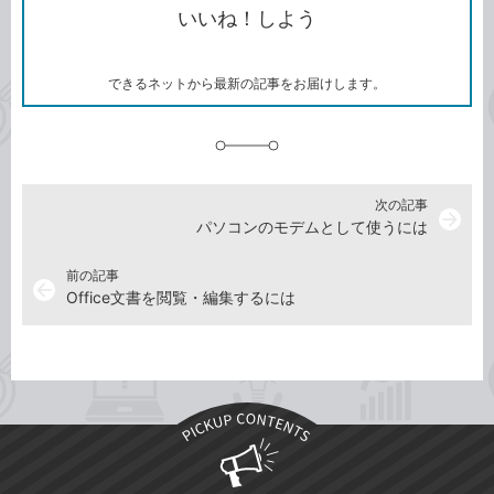
いいね！しよう
ピ
ア
ク
ー
マ
ー
ク
できるネットから最新の記事をお届けします。
に
追
加
次の記事
arrow_forward
パソコンのモデムとして使うには
前の記事
arrow_back
Office文書を閲覧・編集するには