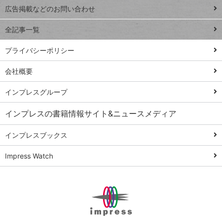
閉じ
トイアンナ流仕
広告掲載などのお問い合わせ
る
事術
全記事一覧
PowerAutomate
ではじめる業務
プライバシーポリシー
の完全自動化
会社概要
AI議事録作成術
Windows 11
インプレスグループ
Q&A
インプレスの書籍情報サイト&ニュースメディア
Teams踏み込み
活用術
インプレスブックス
Excel講師の仕事
Impress Watch
術
エクセル時短
パワポ時短
Windows Tips