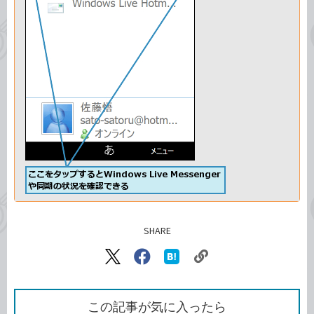
SHARE
記事をシェアする
リ
X（旧
Facebook
は
ン
Twitter）
で
て
ク
で
シ
な
を
シ
ェ
ブ
この記事が気に入ったら
コ
ェ
ア
ッ