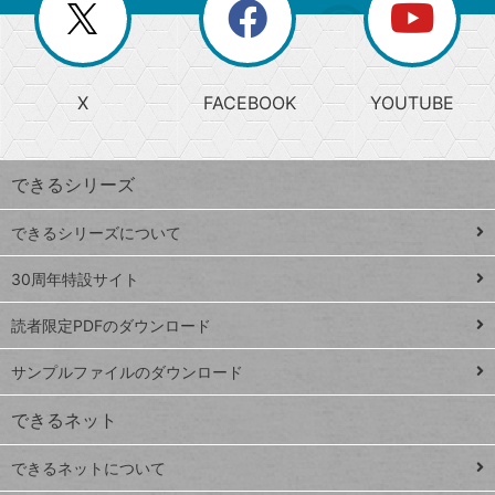
閉
を
ー
じ
閉
か
る
じ
る
search
ら
急
X
FACEBOOK
YOUTUBE
探
上
検
昇
索
す
ワ
できるシリーズ
ー
ド
できるシリーズについて
Google
ト
スプレ
ッ
30周年特設サイト
ッドシ
プ
読者限定PDFのダウンロード
ート
ペ
iPhone
ー
サンプルファイルのダウンロード
VLOOKUP
ジ
できるネット
連載
できるネットについて
Excel Q&A
close