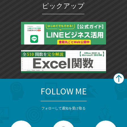
ピックアップ
FOLLOW ME
search
format_list_bulleted
検
カ
検
カ
索
テ
メ
ゴ
索
テ
ニ
リ
フォローして通知を受け取る
ゴ
ュ
ー
ー
一
リ
を
覧